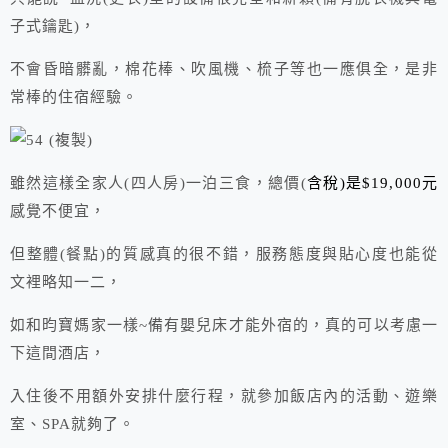
子式鑰匙)，
不會昏暗髒亂，棉花棒、吹風機、梳子等也一應俱全，是非
常棒的住宿經驗。
雖然這樣全家人(四人房)一泊三食，總價(
含稅)是$19,000元
感覺不便宜，
但整體(餐點)的質感真的很不錯，服務態度與貼心度也能從
文裡略知一二，
如和昀寶媽家一樣~備有嬰兒床才能外宿的，真的可以考慮一
下這間酒店，
入住後不用額外安排什麼行程，就參加飯店內的活動、遊樂
室、SPA就夠了。