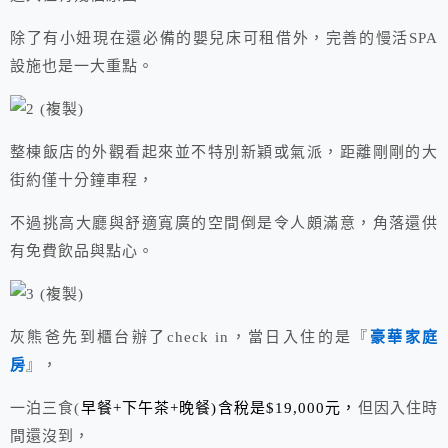
除了有小妞現在還必備的嬰兒床可租借外，完善的慢活SPA
設施也是一大重點。
整棟飯店的外觀看起來並不特別新穎或氣派，距離剛剛的大
街約僅十分鐘車程，
不過挑高大廳與舒適寬廣的空間倒是令人頗滿意，角落還供
有免費飲品與點心。
灰熊爸先到櫃台辦了check in，當日入住的是『
豪華家庭
房
』，
一泊三食(
早餐+下午茶+晚餐)含稅是$19,000元，
但因入住時
間還沒到，