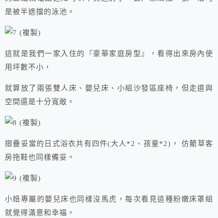
是被半遮擋的泳池。
這就是我們一家入住的『豪華家庭房型』，看得出來房內使
用坪數不小，
就算放了兩張雙人床、嬰兒床、小組沙發區座椅，但走道與
空間還是十分寬敞。
摺疊妥當的日式浴衣共有四件(大人*2、孩童*2)， 仿藺草客
房拖鞋也同樣備妥。
小妞專屬的嬰兒床也同樣沒馬虎，每次看見這種粉嫩床罩組
就覺得滿意和幸福。