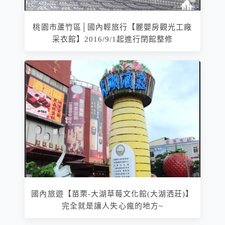
桃園市蘆竹區│國內輕旅行【麗嬰房觀光工廠
采衣館】2016/9/1起進行閉館整修
國內旅遊【苗栗-大湖草莓文化館(大湖洒莊)】
完全就是讓人失心瘋的地方~