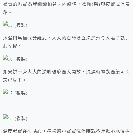
盡責的昀寶媽我繼續拍著房內設備，衣櫥(架)與按鍵式保險
箱。
沐浴與馬桶採分離式，大大的石磚獨立泡澡池令人看了就開
心雀躍。
如果嫌一旁大大的透明玻璃窗太開放，洗澡時電動窗簾可別
忘記放下。
溫度鴨實在很貼心，這樣幫小寶寶洗澡時就不用擔心水溫過