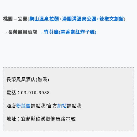
桃園→宜蘭(
樂山溫泉拉麵+湯圍溝溫泉公園+辣椒文創館
)
→長榮鳳凰酒店
→
竹芬廳(蒜香當紅炸子雞)
長榮鳳凰酒店(礁溪)
電話：03-910-9988
酒店
粉絲團
請點我/官方
網站
請點我
地址：宜蘭縣礁溪鄉健康路77號