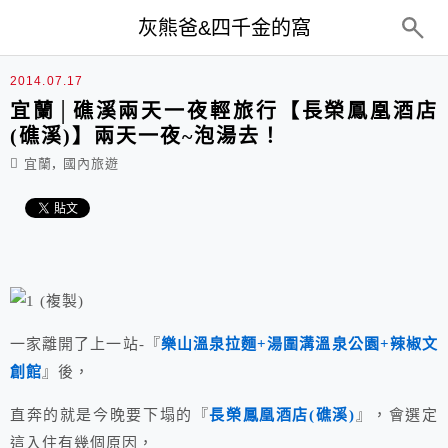
top-menu
灰熊爸&四千金的窩
2014.07.17
宜蘭│礁溪兩天一夜輕旅行【長榮鳳凰酒店
(礁溪)】兩天一夜~泡湯去！
,
宜蘭
國內旅遊
一家離開了上一站-『
樂山溫泉拉麵+湯圍溝溫泉公園+辣椒文
創館
』後，
直奔的就是今晚要下塌的『
長榮鳳凰酒店(礁溪)
』，會選定
這入住有幾個原因，