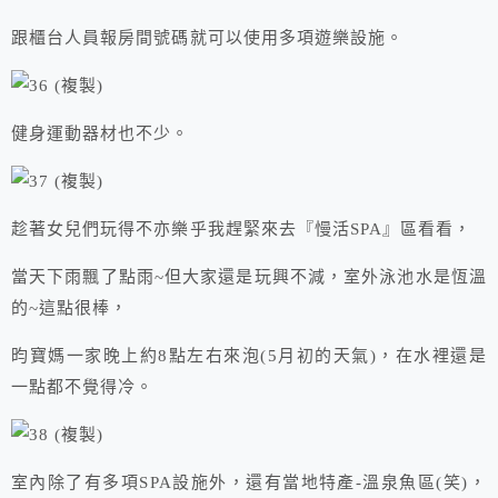
跟櫃台人員報房間號碼就可以使用多項遊樂設施。
健身運動器材也不少。
趁著女兒們玩得不亦樂乎我趕緊來去『慢活SPA』區看看，
當天下雨飄了點雨~但大家還是玩興不減，室外泳池水是恆溫
的~這點很棒，
昀寶媽一家晚上約8點左右來泡(5月初的天氣)，在水裡還是
一點都不覺得冷。
室內除了有多項SPA設施外，還有當地特產-溫泉魚區(笑)，