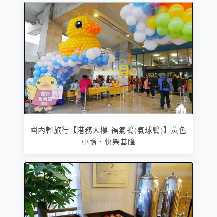
國內輕旅行【港務大樓-福氣鴨(氣球鴨)】黃色
小鴨‧快樂基隆