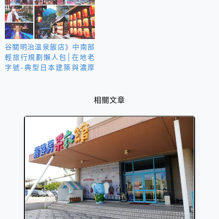
谷關明治溫泉飯店》中南部
輕旅行規劃懶人包│在地老
字號-典型日本建築與濃厚
日式氛圍
相關文章