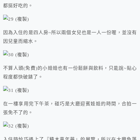
都挺好吃的。
因為入住的是四人房~所以兩個女兒也是一人一份喔，並沒有
因兒童而縮水。
不算人頭(免費)的小妞妞也有一份鬆餅與飲料，只能說~貼心
程度都快破錶了。
在一樓享用完下午茶，碰巧是大廳迎賓娃娃的時間，合拍一
張免不了的。
入住時恰巧遇上了『積木嘉年華』的展覽，所以在大廳角落