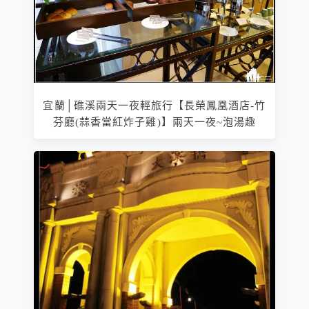
宜蘭│礁溪兩天一夜輕旅行【長榮鳳凰酒店-竹
芬廳(蒜香當紅炸子雞)】兩天一夜~泡湯趣