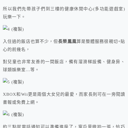
所以我們先帶孩子們到三樓的健康休閒中心(多功能遊戲室)
玩樂一下。
入住過的飯店也算不少，但
長榮鳳凰
算是整體服務很親切+貼
心的前幾名，
對兒童也非常友善的一間飯店，備有溜滑梯設備、健身房、
球類娛樂室…等。
XBOX和Wii更是兩個大女兒的最愛，而家長則可在一旁閱讀
書報或免費上網。
約三點就電話通知可以準備進房了，窗戶景緻拍一張，恰巧