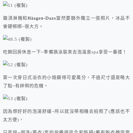
霜淇淋機和
Häagen-Dazs
當然要額外獨立一張照片，冰品不
會硬梆梆~很大方。
吃飽回房休息一下~準備換泳裝來去泡溫泉spa享受一番搂！
第一次穿日式浴衣的小妞顯得可愛萬分，不過尺寸還是略大
了點~有絆倒的危機。
因為想好好的泡湯舒緩~所以就沒帶相機去拍照了(應該也不
太方便)，
只能說~盥洗(更衣)室的設備很完全和新穎(備有脫衣機與電