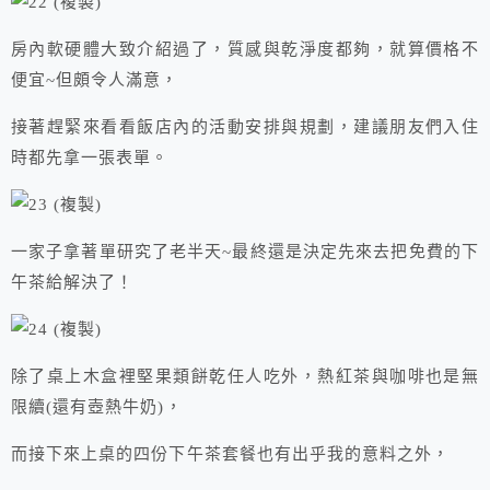
房內軟硬體大致介紹過了，質感與乾淨度都夠，就算價格不
便宜~但頗令人滿意，
接著趕緊來看看飯店內的活動安排與規劃，建議朋友們入住
時都先拿一張表單。
一家子拿著單研究了老半天~最終還是決定先來去把免費的下
午茶給解決了！
除了桌上木盒裡堅果類餅乾任人吃外，熱紅茶與咖啡也是無
限續(還有壺熱牛奶)，
而接下來上桌的四份下午茶套餐也有出乎我的意料之外，