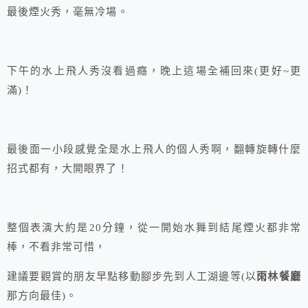
最後煙火秀，毫無冷場。
下午的水上飛人秀沒看過癮，晚上這場全補回來(更好~更
滿)！
最後面一小段感覺全是水上飛人的個人秀啊，翻轉旋轉什麼
招式都有，大開眼界了！
整個表演大約是20分鐘，從一開始水舞到結尾煙火都非常
棒，不看非常可惜，
建議要觀賞的朋友早點移動腳步先到人工湖邊等(以
雨林餐廳
那方向最佳)。