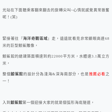
光站在下面聽乘客翻來翻去的旋轉尖叫~心情就感覺異常振奮
呢！(笑)
緊接著往『
海洋奇觀區域
』走，遠遠就看見非常顯眼高達68
米的巨型鯨鯊雕像，
鯨鯊館的總建築面積達到約22000平方米，水體達3.1萬立方
米，
整個
鯨鯊館
的設計分為淺海&深海兩部分，也是
推薦必看
之
一！
入到
鯨鯊館
第一個迎接大家的就是個弧形海底隧道，