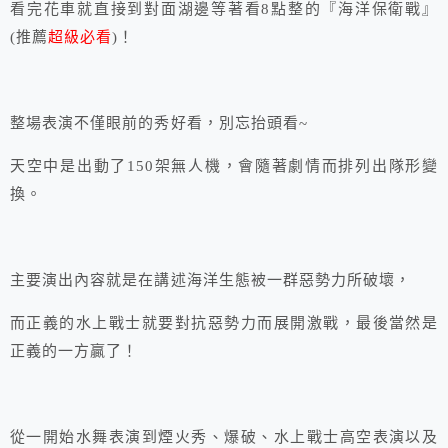
看完花車就直接到對面湖邊等著看8點整的『海洋保衛戰』
(推薦
超級必看
)！
整場表演不僅眼前的秀好看，別忘抬頭看~
天空中是出動了150架無人機，會隨著劇情而排列出隊形變
換。
主要演出內容就是在講述海洋生態被一群惡勢力所破壞，
而正義的水上戰士就要對抗惡勢力而展開激戰，最後當然是
正義的一方贏了！
從一開始水舞表演到煙火秀、爆破、水上戰士高空表演以及