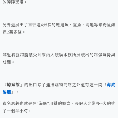
的陣陣驚嘆。
另外還展出了直徑達4米長的魔鬼魚、鯊魚、海龜等珍奇魚類
達2萬多條。
越近看就越能感受到館內大規模水族所展現出的超強氣勢與
壯闊。
『
鯨鯊館
』的出口除了連接購物商店之外還有這一間『
海底
餐廳
』，
顧名思義也就是在”海底”用餐的概念，長假人非常多~大約排
了一個半小時，