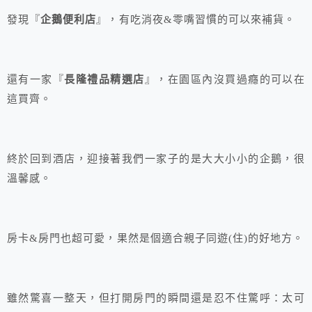
發現『
企鵝便利店
』，有吃消夜&零嘴習慣的可以來補貨。
還有一家『
長隆禮品精選店
』，在園區內沒買過癮的可以在
這買齊。
終於回到酒店，迎接著我們一家子的是大大小小的企鵝，很
溫馨感。
房卡&房門也超可愛，果然是個適合親子同遊(住)的好地方。
雖然驚喜一整天，但打開房門的瞬間還是忍不住驚呼：太可