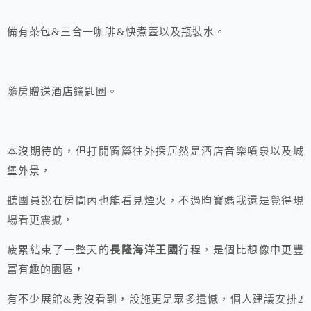
備有茶包&三合一咖啡&快煮壺以及瓶裝水。
隨房贈送酒店鑰匙圈。
本沒期待的，但打開窗簾往外探居然是酒店音樂噴泉以及城
堡外景，
聽團員說在房間內也能看見煙火，不過昀寶媽我還是覺得現
場看更震撼，
疲累結束了一整天的
長隆海洋王國
行程，是個比想像中更豐
富有趣的園區，
有不少展館&秀沒看到，設施更是眾多遺憾，個人建議安排2