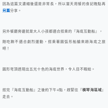
因為這篇文濃縮後還是非常長，所以當天用餐的食記晚點再
另篇
分享。
另外餐廳旁邊就是大人小孩都適合搭乘的『海底互動船』，
剛吃飽不適合劇烈運動，搭乘著圓弧形船艙來趟海底之旅
吧！
圓形穹頂透現出五光十色的海底世界，令人目不暇給。
搭完『海底互動船』之後約下午4點，趕緊往『
橫琴海區域
』
走去。