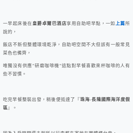
一早起床後在
皇爵卓爾巴酒店
享用自助吧早點，一如
上篇
所
說的，
飯店不新但整體環境乾淨，自助吧空間不大但該有一般常見
菜色也備齊，
唯獨沒有供應”研磨咖啡機”這點對早餐喜歡來杯咖啡的人有
些不習慣。
吃完早餐整裝出發，稍後便抵達了『
珠海-長隆國際海洋度假
區
』。