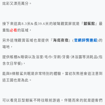
炫彩又漂亮萬分。
接下來這高8.3米&長39.6米的玻璃觀賞屏就是『
鯨鯊館
』最
重點
必看
的區域，
另外這塊觀賞區域也是提供『
海底夜宿
』(
官網詳情連結
)的
場地，
提供帳棚&睡袋以及浴室/毛巾/牙刷/牙膏/沐浴露等消耗品(包
含次日早餐)，
能與8條鲸鲨共眠是非常特別的體驗，當初灰熊爸會這注意到
這王國也是為此。
可以看見巨型鯨鯊不時往眼前游過，伴隨而來的就是遊客們