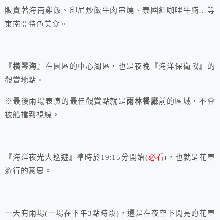
販賣著海南雞飯、印尼炒飯牛肉串燒、泰國紅咖哩牛腩…等
東南亞特色美食。
『
橫琴海
』在園區的中心湖區，也是夜晚『海洋保衛戰』的
觀賞地點。
※最後兩場表演的最佳觀賞點就是
雨林餐廳
前的區域，不會
被船擋到視線。
『海洋夜光大巡遊』準時於19:15分開始(
必看
)，也就是花車
遊行的意思。
一天有兩場(一場在下午3點時段)，還是在夜空下閃亮的花車