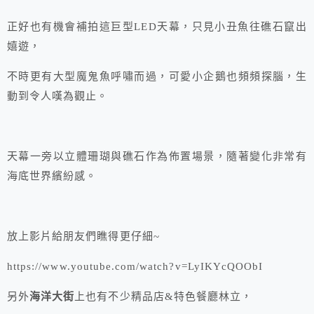
正好也有機會補拍這巨型LED天幕，只見小丑魚往礁石竄出
嬉遊，
不時更有大型魔鬼魚呼嘯而過，可愛小企鵝也頻頻探腦，生
動到令人嘆為觀止。
天幕一旁以立體珊瑚與礁石作為佈置場景，隨著變化非常有
海底世界繽紛感。
放上影片給朋友們瞧得更仔細~
https://www.youtube.com/watch?v=LyIKYcQOObI
另外
海洋大街
上也有不少精品店&特色餐廳林立，