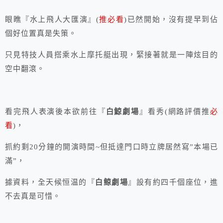
眼瞧『水上飛人大匯演』(
推必看
)已然開始，沒有提早到佔
個好位置真是失策。
只見特技人員搭乘水上摩托艇出現，緊接著就是一陣炫目的
空中翻滾。
看完飛人表演後本欲前往『
白鯨劇場
』看秀(網路評價推
必
看
)，
抓約剩20分鐘的開演時間~但抵達門口時立牌居然寫”本場已
滿”，
據資料，全天候恒温的『
白鲸劇場
』設有約四千個座位，進
不去真是可惜。