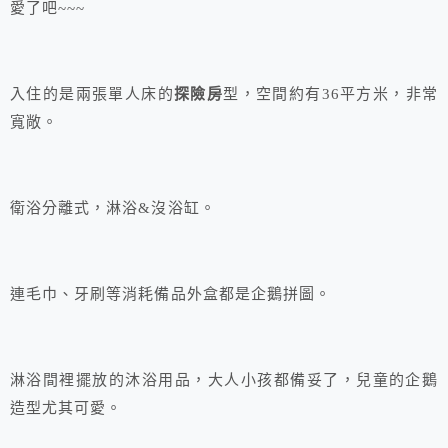
愛了吧~~~
入住的是兩張單人床的
探險房
型，空間約有36平方米，非常
寬敞。
衛浴分離式，淋浴&沒浴缸。
連毛巾、牙刷等消耗備品外盒都是企鵝拼圖。
淋浴間裡擺放的沐浴用品，大人小孩都備妥了，兒童的企鵝
造型尤其可愛。