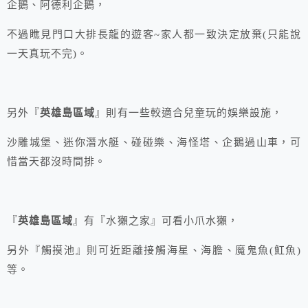
企鵝、阿德利企鵝，
不過瞧見門口大排長龍的遊客~家人都一致決定放棄(只能說
一天真玩不完)。
另外『
英雄島區域
』則有一些較適合兒童玩的娛樂設施，
沙雕城堡、迷你潛水艇、碰碰樂、海怪塔、企鵝過山車，可
惜當天都沒時間排。
『
英雄島區域
』有『水獺之家』可看小爪水獺，
另外『觸摸池』則可近距離接觸海星、海膽、魔鬼魚(魟魚)
等。