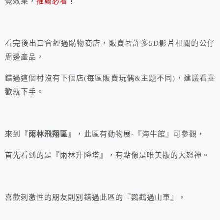
覺效果，
推薦必看
！
看完後出口會經過購物商店，販賣著許多5D影片相關的公仔
周邊產品，
錯過這個村沒有下個店(每區販賣玩偶&主題不同)，建議看喜
歡就下手。
來到『
雨林飛翔區
』，此區有動物展-『海牛館』可參觀，
首先看到的是『雨林升降塔』，有點像是唯美版的大怒神。
喜歡刺激性的朋友則別錯過此區的『鸚鵡過山車』。