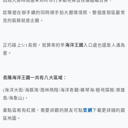
因為入房時間還未到所以行李都先寄放在團體櫃台旁，
趁導遊在辦手續的同時順手拍大廳環境照，整個度假區最常
見的裝飾就是企鵝。
正巧碰上5/1長假，就算來的早
海洋王國
入口處也還是人滿為
患。
長隆海洋王國一共有八大區域：
(海洋大街/海豚灣/雨林飛翔/海洋奇觀/橫琴海/極地探險/英雄
島/海象山)，
重點區框有紅圈，需要詳觀的朋友可點
官網
下載更詳細的園
區地圖。