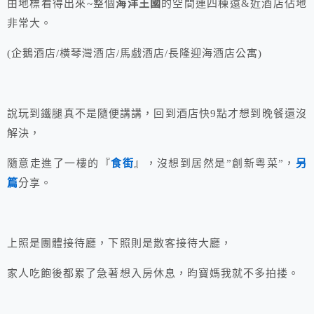
由地標看得出來~整個
海洋王國
的空間連四棟遠&近酒店佔地
非常大。
(企鵝酒店/橫琴灣酒店/馬戲酒店/長隆迎海酒店公寓)
說玩到鐵腿真不是隨便講講，回到酒店快9點才想到晚餐還沒
解決，
隨意走進了一樓的『
食街
』，沒想到居然是”創新粤菜”，
另
篇
分享。
上照是團體接待廳，下照則是散客接待大廳，
家人吃飽後都累了急著想入房休息，昀寶媽我就不多拍搂。