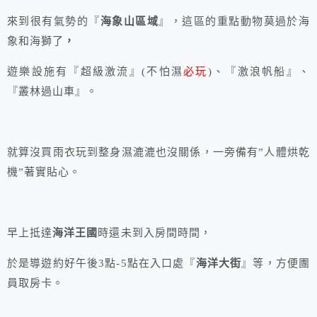
來到很有氣勢的『
海象山區域
』，這區的重點動物莫過於海
象和海獅了
，
遊樂設施有『超級激流』(不怕濕
必玩
)、『激浪帆船』、
『叢林過山車』。
就算沒買雨衣玩到整身濕漉漉也沒關係，一旁備有”人體烘乾
機”著實貼心。
早上抵達
海洋王國
時還未到入房間時間，
於是導遊約好午後3點-5點在入口處『
海洋大街
』等，方便團
員取房卡。