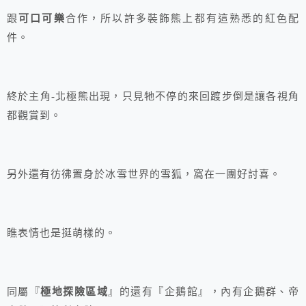
跟
可口可樂
合作，所以許多裝飾熊上都有這熟悉的紅色配
件。
終於主角-北極熊出現，只見牠不停的來回踱步倒是讓各視角
都觀賞到。
另外還有彷彿置身於冰雪世界的雪狐，窩在一團好討喜。
瞧表情也是挺萌樣的。
同屬『
極地探險區域
』的還有『企鵝館』，內有企鵝群、帝