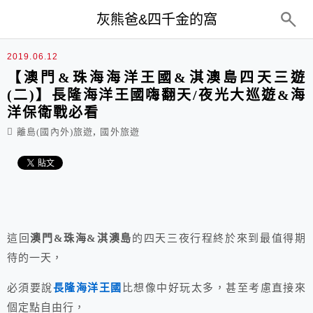
top-menu
灰熊爸&四千金的窩
2019.06.12
【澳門&珠海海洋王國&淇澳島四天三遊
(二)】長隆海洋王國嗨翻天/夜光大巡遊&海
洋保衛戰必看
,
離島(國內外)旅遊
國外旅遊
這回
澳門&珠海&淇澳島
的四天三夜行程終於來到最值得期
待的一天，
必須要說
長隆海洋王國
比想像中好玩太多，甚至考慮直接來
個定點自由行，