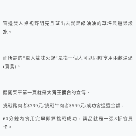
窗邊雙人桌視野明亮且望出去就是綠油油的草坪與遊樂設
施。
而所謂的”單人雙味火鍋”是指一個人可以同時享用兩款湯頭
(鴛鴦)。
翻開菜單第一頁就是
大胃王擂台
的宣傳，
挑戰豬肉者$399元/挑戰牛肉者$599元/成功會退還金額，
60分鐘內食用完畢即算挑戰成功，獎品就是一張8折會員
卡。