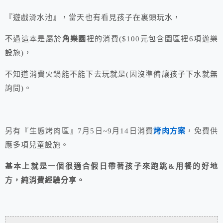
『遊戲滑水池』，當天也有看見孩子在裏頭玩水，
不過這本是屬於
角樂園
裡的消費($100元包含園區裡6項遊樂
設施)，
不知道消費火鍋能不能下去玩就是(因沒準備讓孩子下水就無
詢問)。
另有『生態烤肉區』7月5日~9月14日消費
烤肉方案
，免費供
應多項兒童設施。
基本上就是一個很適合假日帶著孩子來跑跳&用餐的好地
方，純消費經驗分享。