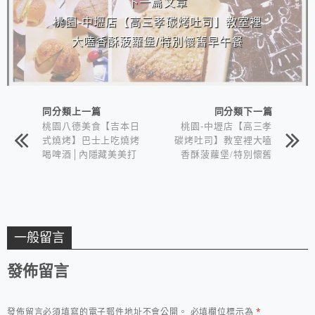
下一篇文章
桃園-中壢店【高三孝碳烤吐司】教室裡
大嗑香酥菠蘿堡/特別懷舊早午餐
同分類上一篇
同分類下一篇
桃園八德美食【吉本日
桃園-中壢店【高三孝
式燒烤】巴士上吃燒烤
碳烤吐司】教室裡大嗑
喝啤酒│內隱藏美美打
香酥菠蘿堡/特別懷舊
卡花牆│平價日式燒烤
早午餐
一般留言
發佈留言
發佈留言必須填寫的電子郵件地址不會公開。
必填欄位標示為
*