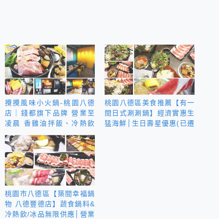
攪攪風味小火鍋-桃園八德
桃園八德區美食推薦【有一
店｜錢都旗下品牌 營業至
間日式涮涮鍋】經濟實惠生
凌晨 香雞油拌飯、冷熱飲
猛海鮮│生日壽星優惠(已遷
品 霜淇淋無限
義勇街新址/店名為”有一間
精緻小火鍋”)
桃園市八德區【築間幸福鍋
物 八德豐德店】蔬食鍋料&
冷熱飲/冰品無限供應│營業