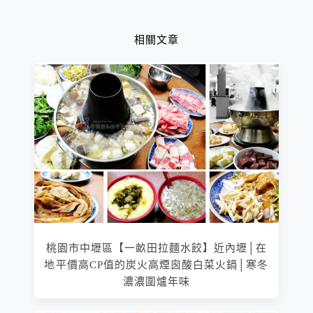
到凌晨4點的宵夜火鍋！
相關文章
桃園市中壢區【一畝田拉麵水餃】近內壢│在
地平價高CP值的炭火高煙囪酸白菜火鍋│寒冬
濃濃圍爐年味