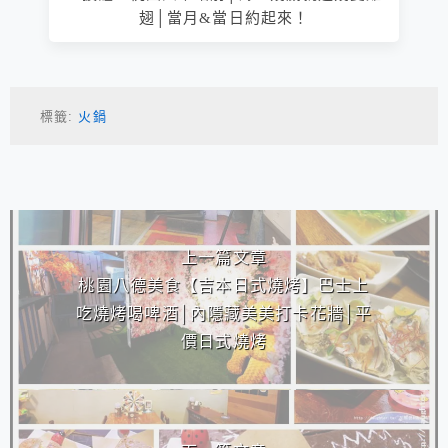
翅│當月&當日約起來！
標籤:
火鍋
相連文章
上一篇文章
桃園八德美食【吉本日式燒烤】巴士上
吃燒烤喝啤酒│內隱藏美美打卡花牆│平
價日式燒烤