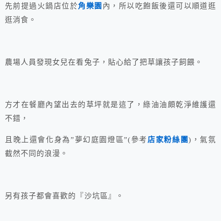
先前提過火鍋店位於
角樂園
內，所以吃飽飯後還可以順道逛
逛消食。
農場人員發現女兒在看兔子，貼心給了把草讓孩子飼餵。
方才在餐廳內望出去的草坪就是這了，綠油油頗乾淨維護還
不錯，
且晚上還會化身為”夢幻庭園燈區”(參考
店家粉絲團
)，氣氛
截然不同的浪漫。
另有孩子都會喜歡的『沙坑區』。