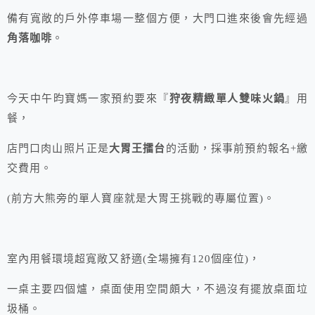
備有寬敞的戶外停車場一整個方便，大門口進來後會先經過
角落咖啡
。
今天中午昀寶媽一家預約要來『
狩夜精緻單人雙味火鍋
』用
餐，
店門口肉山照片正是
大胃王擂台
的活動，採事前預約報名+繳
交費用。
(前方大熊旁的單人寶座就是大胃王挑戰的專屬位置)。
室內用餐環境超寬敞又舒適(全場擁有120個座位)，
一桌主要四個爐，桌面使用空間頗大，不過沒有擺放桌面垃
圾桶。