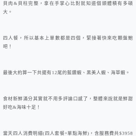
貝肉&貝柱完整，拿在手掌心比對就知道個頭體積有多碩
大。
四人餐，所以基本上單數都是四個，緊接著快來吃顆盤鮑
吧！
最後大約算一下共擺有12尾的藍鑽蝦、黑美人蝦、海草蝦。
食材新鮮滿分其實就不用多評論口感了，整體來說就是鮮甜
好吃&海味十足！
當天四人消費明細(四人套餐+單點海鮮)，含服務費共$3958