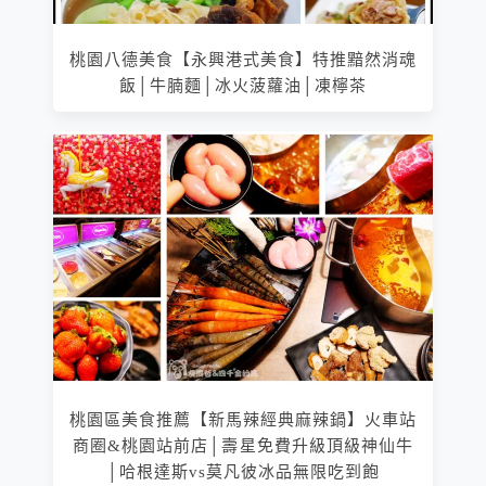
桃園八德美食【永興港式美食】特推黯然消魂
飯│牛腩麵│冰火菠蘿油│凍檸茶
桃園區美食推薦【新馬辣經典麻辣鍋】火車站
商圈&桃園站前店│壽星免費升級頂級神仙牛
│哈根達斯vs莫凡彼冰品無限吃到飽