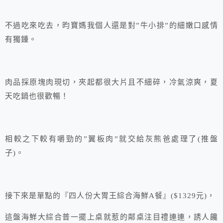
不過吃來吃去，昀寶媽我個人還是對”牛小排”的細嫩口感情
有獨鍾。
肉品採原塊肉現切，夾起都很大片且不細碎，冷氣涼爽，夏
天吃鍋也很歡暢！
相較之下較有嚼勁的”翼板肉”就交給灰熊爸處理了(推盤
子)。
接下來是單點的『四人份大胃王綜合海鮮A餐』($1329元)，
這盤海鮮大綜合普一擺上桌就惹的鄰桌注目禮連連，誘人饞