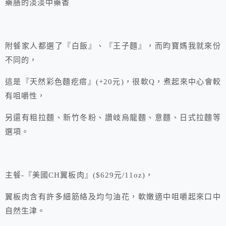
藥膳的淡淡中藥香
附餐家人都選了『白飯』、『王子麵』，而昀寶媽我就來份
不同的，
這是『天然彩色麵疙瘩』(+20元)，很軟Q，煮起來中心會較
有咀嚼性，
另還有粗拉麵、新竹冬粉、讚岐烏龍麵、意麵、日式拉麵等
選項。
主餐-『美國CH翼板肉』($629元/11oz)，
翼板肉含有許多細筋絡及均勻油花，軟嫩適中咀嚼起來口中
自然生津。