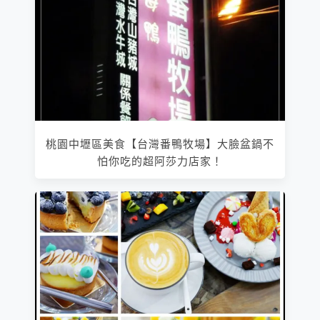
桃園中壢區美食【台灣番鴨牧場】大臉盆鍋不
怕你吃的超阿莎力店家！