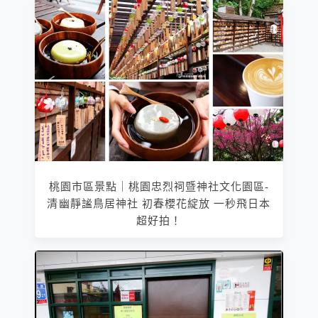
桃園市區景點｜桃園忠烈祠暨神社文化園區-
清幽靜謐鳥居神社 初春櫻花綻放 一秒飛日本
超好拍！