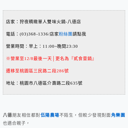
店家：狩夜精緻單人雙味火鍋-八德店
電話：(03)368-1336/店家
粉絲團
請點我
營業時間：早上：11:00~晚間23:30
※營業至12/8最後一天│更名為『貳食壹鍋』
遷移至桃園區三民路二段286號
地址：
桃園市八德區介壽路二段635號
八德
朋友相信都對
伍陽農場
不陌生，但較少發現對面
角樂園
也適合親子，