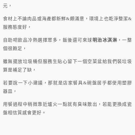
元，
食材上不論肉品或海產都新鮮&頗滿意，環境上也乾淨整潔&
服務態度好，
自助吧飲品冷熱選擇眾多，飯後還可來球
明治冰淇淋
，一整
個很飽足，
雖無擺放垃圾桶但服務生貼心留下一個空菜盆給我們裝垃圾
算是補足了缺，
若要說一下小建議，那就是店家餐具&碗盤居乎都使用塑膠
器皿，
用餐過程中稍微靠近爐火一點就有臭味散出，若能更換成瓷
盤相信質感會更好。