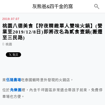
top-menu
灰熊爸&四千金的窩
2019.07.07
桃園八德美食【狩夜精緻單人雙味火鍋】(營
業至2019/12/8日)即將改名為貳食壹鍋(搬遷
至三民路)
桃園
來
伍陽農場
吃泰國蝦時意外發現的火鍋店，
位於
角樂園
裡，內含千坪園區非常適合帶孩子前來，免費停
車場也方便。