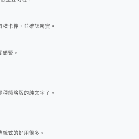
凹槽卡榫，並確認密實。
實鎖緊。
那種簡略版的純文字了。
傳統式的好用很多。