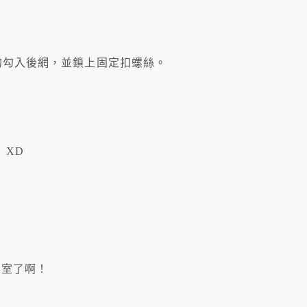
的勾入後網，並鎖上固定扣螺絲。
！XD
戲室了啊！
，