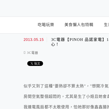
top-menu
吃喝玩樂
美食懶人包特輯
生
2013.05.15
3C電器【PINOH 品諾家電】1
心！
3C電器
似乎又到了這種”要熱卻不算太熱”，”想開冷
房間空氣整個超悶的，尤其是生了小妞且她會
我連電風扇都不太敢使用，怕她那好像鑫鑫腸