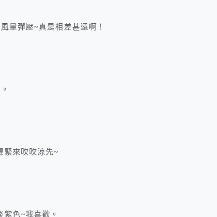
的風量彈壓~真是相差甚遠啊！
的。
趕緊來吹吹涼先~
淡紫色~我喜歡。