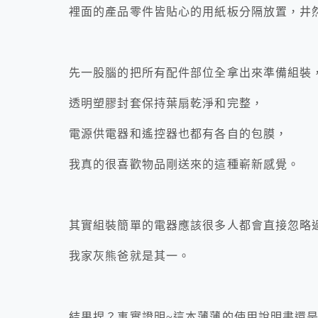
裡面的產品零件皆貼心的用紙板分隔放置，井
先一股腦的把所有配件部位全拿出來準備組裝
透明塑膠封套保持葉扇乾淨和完整，
電源供電器和遙控器也都有各自的包膜，
我真的很喜歡物品剛送來的這種嶄新感覺。
其實組裝簡單的電器應該很多人都會直接忽略
我家灰熊爸就是其一。
結果捏？事實證明~這本薄薄的使用說明書還