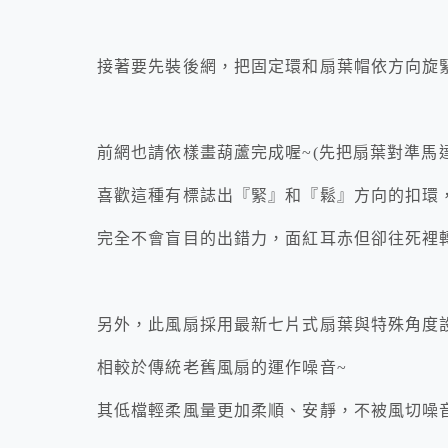
接著要先裝後網，把固定環和扇葉帽依方向旋
前網也請依樣畫葫蘆完成喔~(先把扇葉對準馬
喜歡這種有標誌出『緊』和『鬆』方向的扣環
完全不會盲目的出錯力，面紅耳赤但卻往死裡
另外，此風扇採用最新七片式扇葉與特殊角度
相較於傳統老舊風扇的運作噪音~
其低檔輕柔風量更加柔順、安靜，不被風切噪