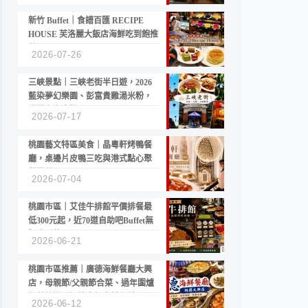
新竹 Buffet｜食譜百匯 RECIPE
HOUSE 芙洛麗大飯店海鮮吃到飽推
薦
2026-07-26
三峽景點｜三峽老街半日遊，2026
藍染夢幻樂園、彭富貴雞湯米粉，
漫遊老街古蹟
2026-07-17
桃園藝文特區美食｜晶粵軒烤鴨餐
廳，桌邊片皮鴨三吃與港式點心聚
餐推薦
2026-07-04
桃園市區｜艾佳牛排館平價排餐最
低300元起，近70道自助吧Buffet無
限吃到飽
2026-06-21
桃園市區推薦｜廣德海鮮餐廳大興
店，母親節/父親節合菜、過年圍爐
年菜首選，招牌白鯧米粉必點
2026-06-12