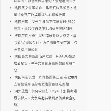
幻樂園、彭富貴雞湯米粉，漫遊老街古蹟
桃園藝文特區美食｜晶粵軒烤鴨餐廳，桌
邊片皮鴨三吃與港式點心聚餐推薦
桃園市區｜艾佳牛排館平價排餐最低300
元起，近70道自助吧Buffet無限吃到飽
桃園市區推薦｜廣德海鮮餐廳大興店，母
親節/父親節合菜、過年圍爐年菜首選，招
牌白鯧米粉必點
桃園藝文特區居酒屋推薦｜ROADO麓島
居酒聚場，中午營業到深夜的微醺聚餐空
間
桃園南崁美食｜青青格麗絲莊園 在歐風婚
宴會館慢享現點現做港點百匯吃到飽
國外旅遊｜沖繩自由行 Day4 ｜那霸機場
最後採買、免稅店必買戰利品與美食全記
錄