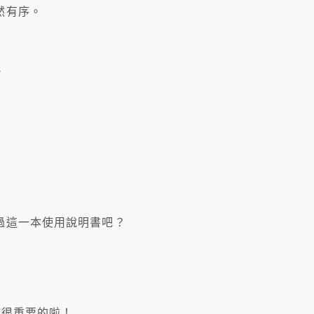
然有序。
，
過這一本使用說明書吧？
是很重要的啦！