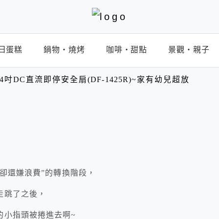
日蛋糕
鍋物‧燒烤
咖啡‧甜點
景觀‧親子
4吋DC直流即停安全扇(DF-1425R)~家有幼兒超放
氣卻還嫌浪費”的轉換階段，
走跳了之後，
的小指頭被捲進去啊~