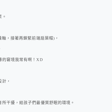
緊。
達軸，接著再鎖緊前端扇葉帽)，
，
轉的窘境我常有啊！XD
設計，
音所干擾，給孩子們最優質舒眠的環境。