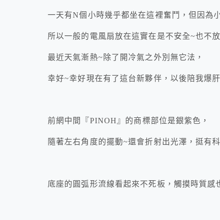
一天有N個小時幾乎都坐在這裡奮鬥，但因為
所以一般的電風扇放在這實在是不安全~也不
最近天氣漸熱~除了開冷氣之外別無它法，
幸好~幸好現在有了這台新夥伴，以後陪我爆
前網中間『PINOH』的商標部位是銀紫色，
隨著左右角度的擺動~還會折射出光澤，挺有
底座的圓弧形流線看起來不死板，觸摸時質感