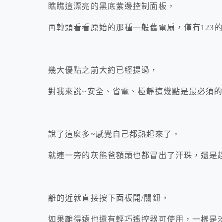
瞧瞧這漂亮的黑底紫邊控制面板，
再轉頭看看原始的那種一般舊電扇，僅有123
幾大優點之前大約已經提過，
對我來說~安全、省電、極靜這幾點是最必須
說了這麼多~感覺自己都熱起來了，
就連一旁的灰熊爸額頭也都冒出了汗珠，還是
離的近就直接按下面板開/關鈕，
如果離得遠也還有輕巧遙控器可使用，一樣是