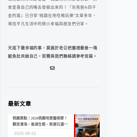
食是靠自己的嘴去發掘出來的！『灰熊爸&四千
金的窩』已分享"桃園在地吃喝玩樂"文章多年，
尋找平凡生活中的微小幸福與朋友們分享。
天底下最幸福的事，莫過於老公把盤裡最後一塊
鮭魚肚夾給自己，若需與我們聯絡請參考信箱。
最新文章
桃園景點｜2026桃園地景藝術節！
觀音濱海、後湖生態、新屋石滬一
次收藏
2026-08-02