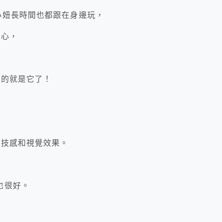
小妞長時間也都跟在身邊玩，
放心，
肝的就是它了！
科技感和視覺效果。
也很好。