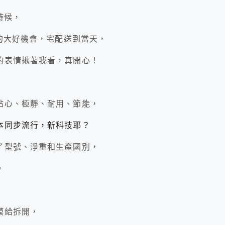
時候，
』的大好機會，宅配送到當天，
的表情揪著我看，真開心！
貼心、極靜、耐用、節能，
本同步流行，新科技耶？
了型號、淨重和生產國別，
。
膜給拆開，