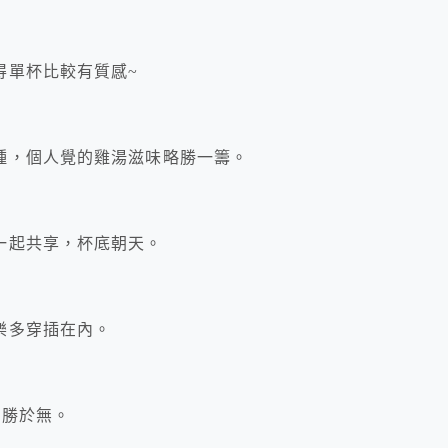
得單杯比較有質感~
種，個人覺的雞湯滋味略勝一籌。
一起共享，杯底朝天。
樂多穿插在內。
聊勝於無。