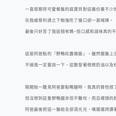
一直很期待可愛餐盤的庭寶貝對這盤份量不少
在我威脅利誘之下勉強吃了幾口卻一直喊辣，
最後只好苦了我這個老媽~但口感和滋味真的
這是阿爸點的『野鴨松露燉飯』，雖然擺盤上
不過我一定要說一下，這散發著微微奶油以及
剛開始一聽見阿爸要點鴨腿時，我真的替他捏
但沒想到這隻野鴨腿非但不難咬，而且裡頭的
阿爸最後把這一盤給全部清光光，嘴還還誇讚