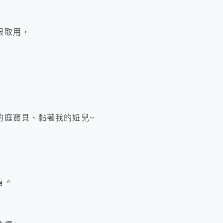
限取用，
的庭寶貝、黏著我的妞兒~
有。