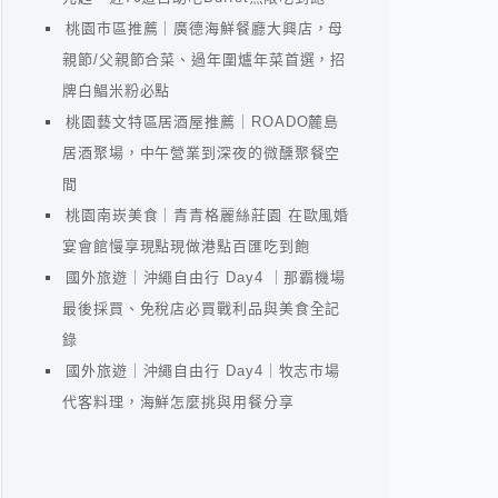
桃園市區推薦｜廣德海鮮餐廳大興店，母
親節/父親節合菜、過年圍爐年菜首選，招
牌白鯧米粉必點
桃園藝文特區居酒屋推薦｜ROADO麓島
居酒聚場，中午營業到深夜的微醺聚餐空
間
桃園南崁美食｜青青格麗絲莊園 在歐風婚
宴會館慢享現點現做港點百匯吃到飽
國外旅遊｜沖繩自由行 Day4 ｜那霸機場
最後採買、免稅店必買戰利品與美食全記
錄
國外旅遊｜沖繩自由行 Day4｜牧志市場
代客料理，海鮮怎麼挑與用餐分享