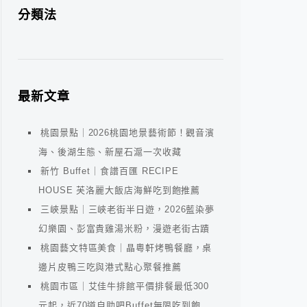
分類法
最新文章
桃園景點｜2026桃園地景藝術節！觀音濱
海、後湖生態、新屋石滬一次收藏
新竹 Buffet｜食譜百匯 RECIPE
HOUSE 芙洛麗大飯店海鮮吃到飽推薦
三峽景點｜三峽老街半日遊，2026藍染夢
幻樂園、彭富貴雞湯米粉，漫遊老街古蹟
桃園藝文特區美食｜晶粵軒烤鴨餐廳，桌
邊片皮鴨三吃與港式點心聚餐推薦
桃園市區｜艾佳牛排館平價排餐最低300
元起，近70道自助吧Buffet無限吃到飽