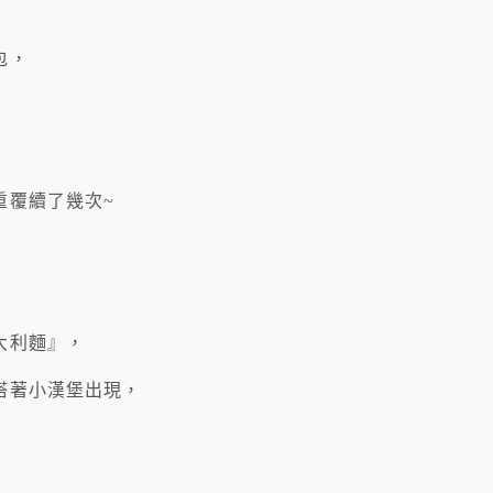
包，
重覆續了幾次~
大利麵』，
搭著小漢堡出現，