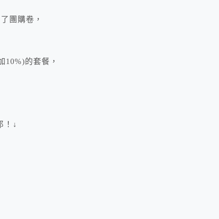
出了團購卷，
加10%)的套餐，
耶！↓