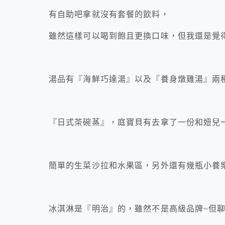
有自助吧拿就沒有套餐的飲料，
雖然這樣可以喝到飽且更換口味，但我還是覺
湯品有『海鮮巧達湯』以及『養身燉雞湯』兩
『日式茶碗蒸』，庭寶貝有去拿了一份和妞兒
簡單的生菜沙拉和水果區，另外還有幾瓶小養
冰淇淋是『明治』的，雖然不是高級品牌~但