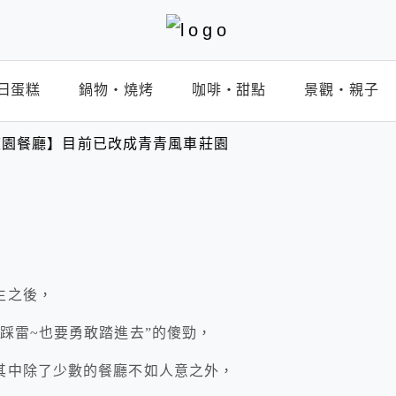
日蛋糕
鍋物‧燒烤
咖啡‧甜點
景觀‧親子
庭園餐廳】目前已改成青青風車莊園
生之後，
踩雷~也要勇敢踏進去”的傻勁，
其中除了少數的餐廳不如人意之外，