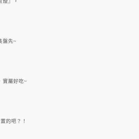
魚煙』，
裝盤先~
，實屬好吃~
位置的吧？！