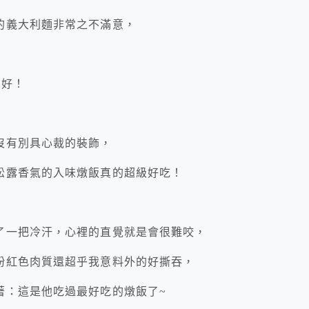
的義大利麵非常之不滿意，
不好！
沒有別具心裁的裝飾，
松露香氣的入味燉飯真的超級好吃！
了一把冷汗，心裡的直覺就是會很難咬，
粉紅色肉質還超乎我意料外的好撕吞，
著：這是他吃過最好吃的燉飯了~