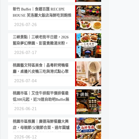
新竹 Buffet｜食譜百匯 RECIPE
HOUSE 芙洛麗大飯店海鮮吃到飽推
薦
2026-07-26
三峽景點｜三峽老街半日遊，2026
藍染夢幻樂園、彭富貴雞湯米粉，
漫遊老街古蹟
2026-07-17
桃園藝文特區美食｜晶粵軒烤鴨餐
廳，桌邊片皮鴨三吃與港式點心聚
餐推薦
2026-07-04
桃園市區｜艾佳牛排館平價排餐最
低300元起，近70道自助吧Buffet無
限吃到飽
2026-06-21
桃園市區推薦｜廣德海鮮餐廳大興
店，母親節/父親節合菜、過年圍爐
年菜首選，招牌白鯧米粉必點
2026-06-12