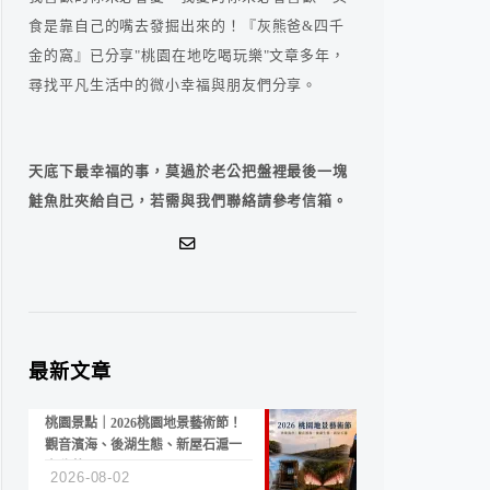
食是靠自己的嘴去發掘出來的！『灰熊爸&四千
金的窩』已分享"桃園在地吃喝玩樂"文章多年，
尋找平凡生活中的微小幸福與朋友們分享。
天底下最幸福的事，莫過於老公把盤裡最後一塊
鮭魚肚夾給自己，若需與我們聯絡請參考信箱。
最新文章
桃園景點｜2026桃園地景藝術節！
觀音濱海、後湖生態、新屋石滬一
次收藏
2026-08-02