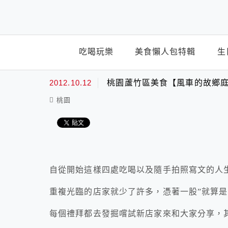
top-menu
吃喝玩樂
美食懶人包特輯
生
2012.10.12
桃園蘆竹區美食【風車的故鄉
桃園
自從開始這樣四處吃喝以及隨手拍照寫文的人
重複光臨的店家就少了許多，憑著一股”就算是
每個禮拜都去發掘嚐試新店家來和大家分享，