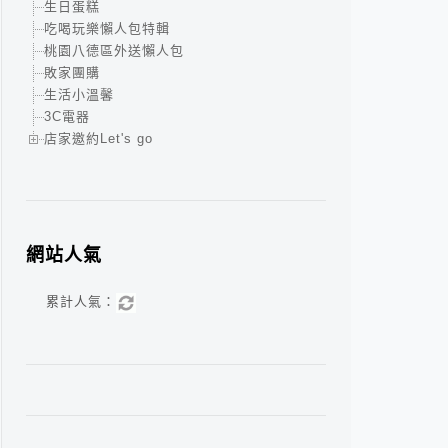
生日蛋糕
吃喝玩樂懶人包特輯
桃園八德區外送懶人包
敗家團購
生活小溫馨
3C電器
店家邀約Let's go
網站人氣
累計人氣：