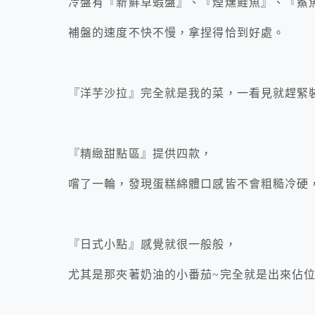
冷盤有『新鮮草蝦盤』、『煙燻鮭魚』、『鯊
補盤的速度不快不慢，拿捏得恰到好處。
『洋芋沙拉』完全就是我的菜，一看見就趕緊
『精緻甜點區』提供四款，
嚐了一輪，發現蛋糕綿體口感皆不會粗糙冷硬
『日式小點』感覺就很一般般，
尤其是那夾著奶油的小番茄~完全就是出來佔