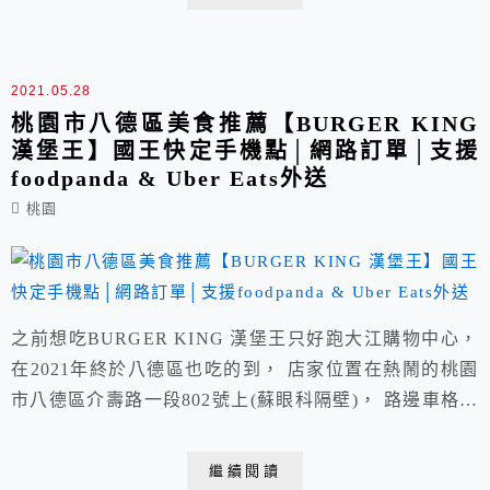
火山披薩-八德店，能夠直接在網站上看見店家菜單與地
址和評價。
2021.05.28
桃園市八德區美食推薦【BURGER KING
漢堡王】國王快定手機點│網路訂單│支援
foodpanda & Uber Eats外送
桃園
之前想吃BURGER KING 漢堡王只好跑大江購物中心，
在2021年終於八德區也吃的到， 店家位置在熱鬧的桃園
市八德區介壽路一段802號上(蘇眼科隔壁)， 路邊車格機
車還行、汽車不太容易，建議停在舊游泳池的收費停車場
後步行過來不算遠， 目前疫情嚴峻，店家推出官網外帶
繼續閱讀