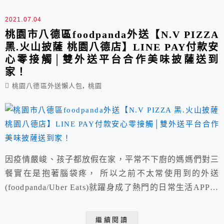
2021.07.04
桃園市八德區foodpanda外送【N.V PIZZA
黑.火山披薩 桃園八德店】LINE PAY付款安
心零接觸│雙外送平台合作美味披薩送到
家！
,
桃園八德區外送懶人包
桃園
因疫情嚴峻、孩子都放假在家，平常不下廚的媽媽們對三
餐實在是抱著腦袋疼， 所以之前不太常使用到的外送
(foodpanda/Uber Eats)就躍身成了熱門的日常生活APP，
尤其是能預約點餐功能真的頗方便(前一晚可先預約店家
在孩子吃午餐時間送餐抵達)， 這回選擇N.V PIZZA 黑.
繼續閱讀