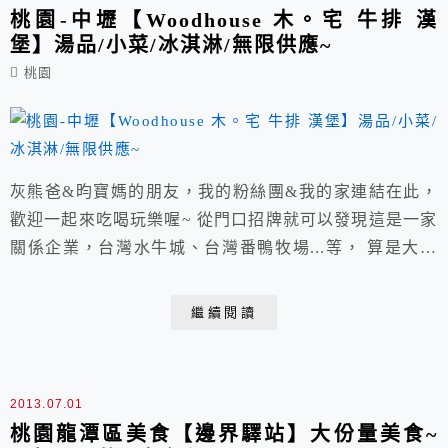
桃園-中壢【Woodhouse 木。宅 牛排 漢
堡】湯品/小菜/冰淇淋/無限供應~
桃園
灰熊爸&昀寶媽的朋友，我的粉絲團&我的家連結在此，
歡迎一起來吃喝玩樂喔~ 從門口招牌就可以發現這是一家
關係企業，台灣水牛城、台灣番鴨牧場...等， 算是大眾
都蠻耳熟能詳的餐飲系列，全新品牌&不同營業方式，一
致好評下來嚐鮮看看。 營業時間(週一~週五)：
繼續閱讀
11:00~14:30/17:00~21:00，(週六日)11:00~21:00。 室內
用餐環境很寬敞，桌與桌保持著一定距離...
2013.07.01
桃園龍潭區美食【邊界驛站】大份量美食~