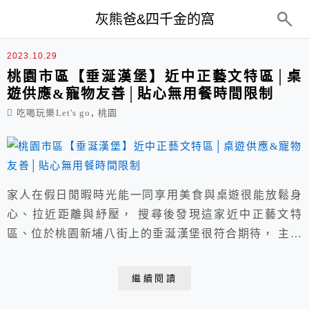
top-menu
灰熊爸&四千金的窩
美式餐廳
2023.10.29
桃園市區【垂涎漢堡】近中正藝文特區│桌
遊供應&寵物友善│貼心無用餐時間限制
,
吃喝玩樂Let's go
桃園
家人在假日閒暇時光能一同享用美食與桌遊很能放鬆身
心、拉近距離與紓壓， 搜尋後發現這家近中正藝文特
區、位於桃園新埔八街上的垂涎漢堡很符合期待， 主要
販售漢堡、早午餐、沙拉&熱狗，義大利麵與燉飯，點
心，茶飲與特調， 有店貓坐鎮為寵物友善餐廳，需低消
繼續閱讀
與服務費，貼心供Wi-Fi，無用餐時間限制。