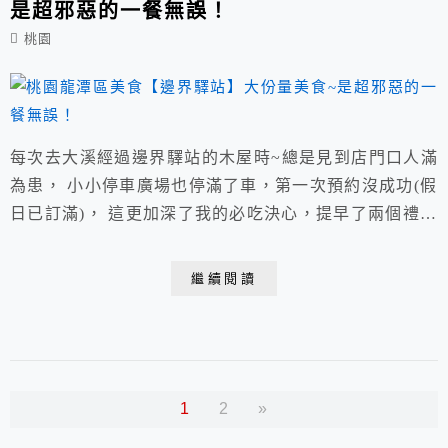
是超邪惡的一餐無誤！
桃園
每次去大溪經過邊界驛站的木屋時~總是見到店門口人滿
為患， 小小停車廣場也停滿了車，第一次預約沒成功(假
日已訂滿)， 這更加深了我的必吃決心，提早了兩個禮拜
預約~終於如願！ 營業時間是11:30分，大家應該沒想到~
隨著時間越來越接近， 門外這長廊居然會站滿等候入場
繼續閱讀
的客人吧？
1
2
»