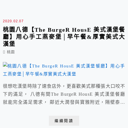
(國王手機點)以及支援foodpanda與Uber Eats外送。
2020.02.07
桃園八德【The BurgeR HousE 美式漢堡餐
廳】用心手工燕麥堡│早午餐&厚實美式大
漢堡
桃園
很想吃漢堡時除了速食店外，更喜歡美式那種張大口咬不
下的滿足， 八德有間The BurgeR HousE 美式漢堡餐廳
就能完全滿足需求， 鄰近大潤發與寶雅附近，隔壁泰極
品也是多人推薦，路邊停車格頗方便。
繼續閱讀