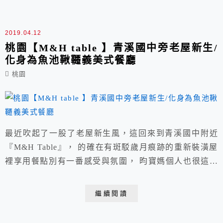
2019.04.12
桃園【M&H table 】青溪國中旁老屋新生/
化身為魚池鞦韆義美式餐廳
桃園
最近吹起了一股了老屋新生風，這回來到青溪國中附近
『M&H Table』， 的確在有斑駁歲月痕跡的重新裝潢屋
裡享用餐點別有一番感受與氛圍， 昀寶媽個人也很這類
的餐館，因此帶著難得有空的大女兒平日跑來嚐鮮。 店
家：M&H table 電話：(03)335-7773/店家粉絲團請點我
繼續閱讀
營業時間：週一~週五11:30~下午8:30/週六~週日10:30~
下午8:30 免收10...