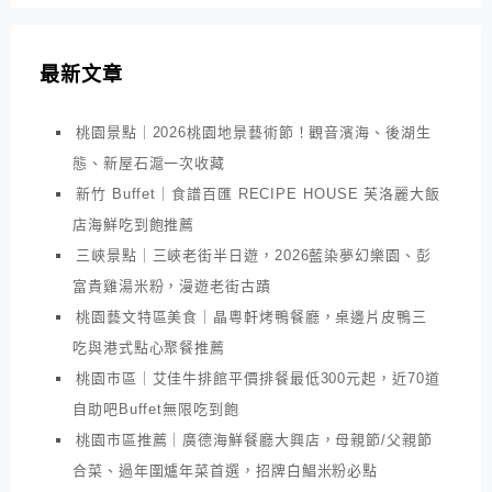
最新文章
桃園景點｜2026桃園地景藝術節！觀音濱海、後湖生
態、新屋石滬一次收藏
新竹 Buffet｜食譜百匯 RECIPE HOUSE 芙洛麗大飯
店海鮮吃到飽推薦
三峽景點｜三峽老街半日遊，2026藍染夢幻樂園、彭
富貴雞湯米粉，漫遊老街古蹟
桃園藝文特區美食｜晶粵軒烤鴨餐廳，桌邊片皮鴨三
吃與港式點心聚餐推薦
桃園市區｜艾佳牛排館平價排餐最低300元起，近70道
自助吧Buffet無限吃到飽
桃園市區推薦｜廣德海鮮餐廳大興店，母親節/父親節
合菜、過年圍爐年菜首選，招牌白鯧米粉必點