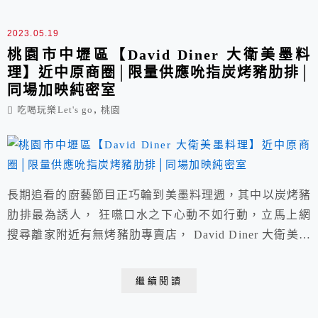
2023.05.19
桃園市中壢區【David Diner 大衛美墨料
理】近中原商圈│限量供應吮指炭烤豬肋排│
同場加映純密室
,
吃喝玩樂Let's go
桃園
長期追看的廚藝節目正巧輪到美墨料理週，其中以炭烤豬
肋排最為誘人， 狂嚥口水之下心動不如行動，立馬上網
搜尋離家附近有無烤豬肋專賣店， David Diner 大衛美墨
料理不論是店家臉書照片或Google評論回饋都不錯， 店
旁就有私人收費停車場(3H/$100元)，不必開去中原國小
繼續閱讀
地下停車場擠。