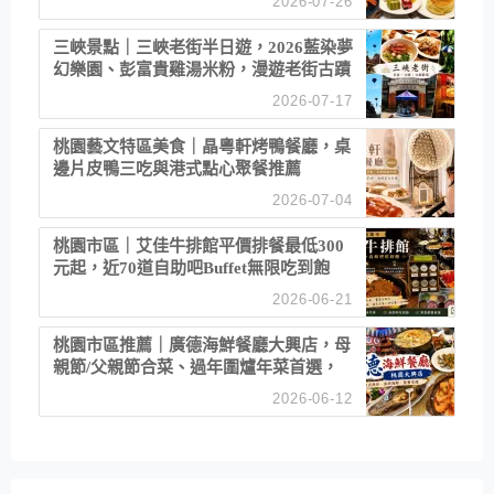
2026-07-26
三峽景點｜三峽老街半日遊，2026藍染夢
幻樂園、彭富貴雞湯米粉，漫遊老街古蹟
2026-07-17
桃園藝文特區美食｜晶粵軒烤鴨餐廳，桌
邊片皮鴨三吃與港式點心聚餐推薦
2026-07-04
桃園市區｜艾佳牛排館平價排餐最低300
元起，近70道自助吧Buffet無限吃到飽
2026-06-21
桃園市區推薦｜廣德海鮮餐廳大興店，母
親節/父親節合菜、過年圍爐年菜首選，
招牌白鯧米粉必點
2026-06-12