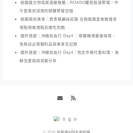
桃園藝文特區居酒屋推薦｜ROADO麓島居酒聚場，中
午營業到深夜的微醺聚餐空間
桃園南崁美食｜青青格麗絲莊園 在歐風婚宴會館慢享
現點現做港點百匯吃到飽
國外旅遊｜沖繩自由行 Day4 ｜那霸機場最後採買、
免稅店必買戰利品與美食全記錄
國外旅遊｜沖繩自由行 Day4｜牧志市場代客料理，海
鮮怎麼挑與用餐分享
Email
RSS
© 2026
灰熊爸&四千金的窩