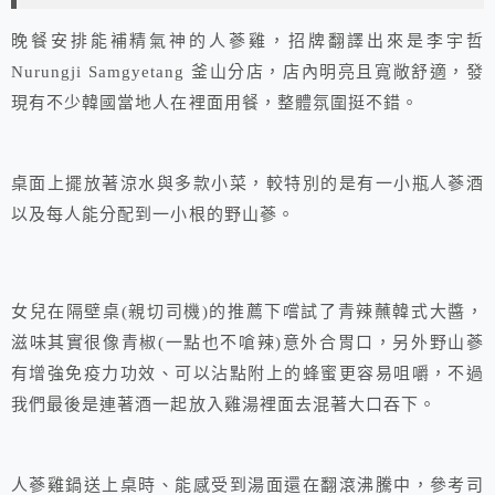
晚餐安排能補精氣神的人蔘雞，招牌翻譯出來是李宇哲
Nurungji Samgyetang 釜山分店，店內明亮且寬敞舒適，發
現有不少韓國當地人在裡面用餐，整體氛圍挺不錯。
桌面上擺放著涼水與多款小菜，較特別的是有一小瓶人蔘酒
以及每人能分配到一小根的野山蔘。
女兒在隔壁桌(親切司機)的推薦下嚐試了青辣蘸韓式大醬，
滋味其實很像青椒(一點也不嗆辣)意外合胃口，另外野山蔘
有增強免疫力功效、可以沾點附上的蜂蜜更容易咀嚼，不過
我們最後是連著酒一起放入雞湯裡面去混著大口吞下。
人蔘雞鍋送上桌時、能感受到湯面還在翻滾沸騰中，參考司