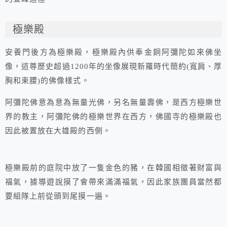
極樂殿
安養門後方為極樂殿，極樂殿內供奉金銅阿彌陀如來佛坐
像，這尊歷史超過1200年的坐像展現新羅時代簡約(寬肩、厚
胸和束腰)的佛像樣式。
阿彌陀佛意為意為無量光佛，另名無量壽佛，是西方極樂世
界的教主，阿彌陀佛的極樂世界在西方，佛國寺的極樂殿也
因此被置放在大雄殿的西側。
極樂殿前的庭院中放了一隻金色的豬，在韓國相徵著財富與
福氣，據導遊說摸了會帶來滿滿福氣，因此家族團員當然都
要組隊上前從頭到尾摸一遍。