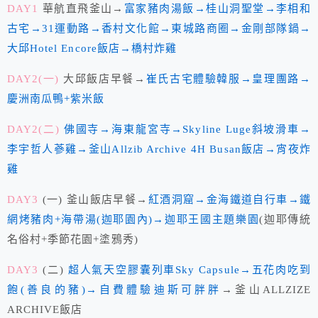
DAY1
華航直飛釜山→
富家豬肉湯飯→桂山洞聖堂→李相和
古宅→31運動路→香村文化館→東城路商圈→金剛部隊鍋→
大邱Hotel Encore飯店→橋村炸雞
DAY2(一)
大邱飯店早餐→
崔氏古宅體驗韓服→皇理團路→
慶洲南瓜鴨+紫米飯
DAY2(二)
佛國寺→海東龍宮寺→Skyline Luge斜坡滑車→
李宇哲人蔘雞→釜山Allzib Archive 4H Busan飯店→宵夜炸
雞
DAY3
(一) 釜山飯店早餐→
紅酒洞窟→金海鐵道自行車→鐵
網烤豬肉+海帶湯(迦耶園內)→迦耶王國主題樂園
(迦耶傳統
名俗村+季節花園+塗鴉秀)
DAY3
(二)
超人氣天空膠囊列車Sky Capsule→五花肉吃到
飽(善良的豬)→自費體驗迪斯可胖胖
→釜山ALLZIZE
ARCHIVE飯店