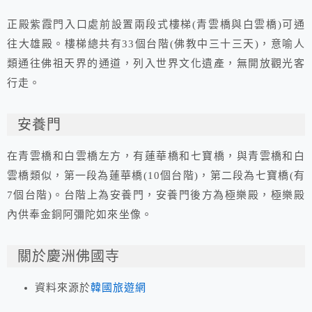
正殿紫霞門入口處前設置兩段式樓梯(青雲橋與白雲橋)可通
往大雄殿。樓梯總共有33個台階(佛教中三十三天)，意喻人
類通往佛祖天界的通道，列入世界文化遺產，無開放觀光客
行走。
安養門
在青雲橋和白雲橋左方，有蓮華橋和七寶橋，與青雲橋和白
雲橋類似，第一段為蓮華橋(10個台階)，第二段為七寶橋(有
7個台階)。台階上為安養門，安養門後方為極樂殿，極樂殿
內供奉金銅阿彌陀如來坐像。
關於慶洲佛國寺
資料來源於
韓國旅遊網