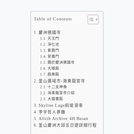
Table of Contents
慶洲佛國寺
天王門
淨化池
紫霞門
安養門
關於慶洲佛國寺
大雄殿
極樂殿
釜山廣域市-海東龍宮寺
十二支神像
海東龍宮寺介紹
大雄寶殿
Skyline Luge斜坡滑車
李宇哲人蔘雞
Allzib Archive 4H Busan
釜山慶洲大邱五日遊詳細行程