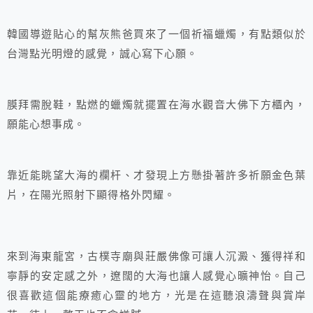
韓國導遊貼心的幫灰熊爸買來了一個祈福蠟燭，有點類似於
台灣點光明燈的感覺，誠心寫下心願。
膜拜需脫鞋，點燃的蠟燭就擺置在海水觀音大佛下方櫃內，
願能心想事成。
靠近能眺望大海的欄杆、才發現上方懸掛著許多祈願金色葉
片，在陽光照射下顯得格外閃耀。
來到海東龍宮，古樸寺廟與莊嚴佛像可讓人沉澱、獲得祥和
寧靜的安定感之外，遼闊的大海也讓人感覺心曠神怡。自己
很喜歡這個能療癒心靈的地方，光是在這聽浪濤聲與賞岸