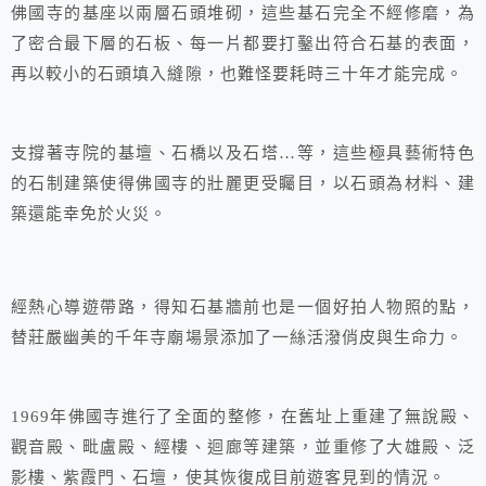
佛國寺的基座以兩層石頭堆砌，這些基石完全不經修磨，為
了密合最下層的石板、每一片都要打鑿出符合石基的表面，
再以較小的石頭填入縫隙，也難怪要耗時三十年才能完成。
支撐著寺院的基壇、石橋以及石塔…等，這些極具藝術特色
的石制建築使得佛國寺的壯麗更受矚目，以石頭為材料、建
築還能幸免於火災。
經熱心導遊帶路，得知石基牆前也是一個好拍人物照的點，
替莊嚴幽美的千年寺廟場景添加了一絲活潑俏皮與生命力。
1969年佛國寺進行了全面的整修，在舊址上重建了無說殿、
觀音殿、毗盧殿、經樓、迴廊等建築，並重修了大雄殿、泛
影樓、紫霞門、石壇，使其恢復成目前遊客見到的情況。