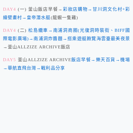
DAY4
(一) 釜山飯店早餐→
彩妝店購物→甘川洞文化村+彩
繪壁畫村→皇帝潛水艇
(龍蝦一隻雞)
DAY4
(二)
松島纜車→南浦洞商圈(光復洞時裝街、BIFF國
際電影廣場)→南浦洞炸醬麵→搭乘遊艇飽覽海雲臺最美夜景
→釜山ALLZIZE ARCHIVE飯店
DAY5
釜山ALLZIZE ARCHIVE
飯店早餐→樂天百貨→機場
→華航直飛台灣→戰利品分享