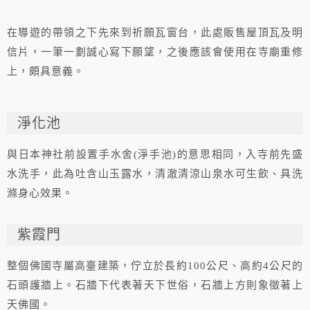
在導遊的帶領之下先來到祈願瓦窗台，此處販售屋頂瓦及明
信片，一筆一劃誠心寫下願望，之後應該會使用在寺廟重修
上，頗具意義。
淨化池
與日本神社前設置手水舍(淨手池)的意思相同，入寺前先盛
水洗手，此為吐含山玉露水，清澈清涼山泉水可生飲、具洗
滌身心效果。
紫霞門
整個佛國寺屬高臺建築，佇立於長約100公尺、高約4公尺的
石頭護牆上。石牆下代表著天下世俗，石牆上方則象徵著上
天佛國。