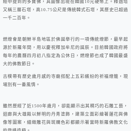
經中提到的多寶佛，其圖像出現在韓國10元硬幣上。釋迦塔
又稱三層石塔，高10.75公尺是傳統韓式石塔，其歷史已超過
一千二百年。
燃燈會是朝鮮半島地區於佛誕舉行的一項傳統燈節，最早起
源於新羅年間，用以慶祝釋加牟尼的誕辰。目前韓國政府將
每年的農曆四月初八指定為公休日，燃燈節也成了韓國最盛
大的佛教節日。
古樸帶有歷史歲月感的寺廟搭配上五彩繽紛的祈福燈籠，現
場別有一番風情。
雖然歷經了近1500年歲月，卻能顯示出其精巧的石雕工藝，
迴廊與大雄殿以鮮明的丹青塗飾，建築立面彩繪著蓮花與佛
像等圖案，細緻雕花與斑斕色彩都顯示著當時新羅佛教文化
的登峰造極。