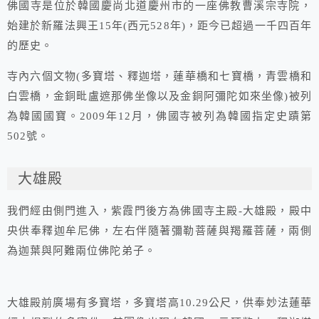
佛國寺是位於韓國慶尚北道慶州市的一座佛教曹溪宗寺院，
始建於新羅法興王15年(西元528年)，距今已超過一千四百年
的歷史。
寺內六個文物(多寶塔、釋迦塔，蓮華橋和七寶橋，青雲橋和
白雲橋，金銅毗盧遮那佛坐像以及金銅阿彌陀如來坐像)被列
為韓國國寶。2009年12月，佛國寺被列為韓國指定史蹟第
502號。
大雄殿
我們經由側門進入，紫霞門後方為佛國寺主殿-大雄殿，殿中
央供奉釋迦牟尼佛，左右伴隨著彌勒菩薩與羯羅菩薩，兩側
為迦葉與阿難兩位佛陀弟子。
大雄殿前廣場有多寶塔，多寶塔高10.29公尺，供奉妙法蓮華