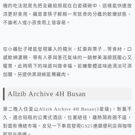
機的吃法就是先把全雞給撈起在白瓷碟碗中、這樣能快速放
涼更好食用，雞是拿筷子輕輕一夾就骨肉分離的軟嫩狀態、
不論老人或小孩食用上皆容易。
在小雞肚子裡能發現塞入的糯米、紅棗與栗子…等食材，口
感軟綿濃稠、帶有人蔘與蔥花氣味的一鍋鮮美湯頭既暖心又
暖胃，此時嚥下的味道叫做幸福。若嫌整體滋味過清淡可添
加鹽，另提供黑胡椒能蘸雞肉。
Allzib Archive 4H Busan
第二晚入住釜山Allzib Archive 4H Busan(3星級)，新蓋不
久、適合短租的公寓式酒店，位置絕佳，離熱鬧商圈不遠，
對面有傳統市場，女兒一下車就發現GS25連鎖便利店與咖啡
館就在旁邊。