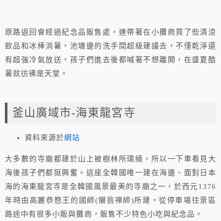
原路返回會經過紀念品販售處，連帶著在小攤商買了些清涼
飲品和冰棒消暑，池塘邊的洗手間超級建議去，不僅乾淨還
有超強冷氣放送，孩子們進去後都喊著不想離開，在盛夏酷
暑就彷彿是天堂。
釜山廣域市-海東龍宮寺
資料來源於
網站
大多數的寺廟都建於山上被樹林所環繞，所以一下車看見大
海後孩子們都挺興奮。這座全韓國唯一建在海邊、面對日本
海的海東龍宮寺是全韓國風景最美的寺廟之一，於西元1376
年時由高麗恭愍王的國師(懶翁禪師)所建。從停車場往景區
路途中有很多小販與攤商，販售不少特色小吃與紀念品。