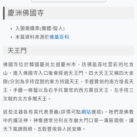
慶洲佛國寺
入園需購票(團體/個人)
本篇資料來源於
維基百科
天王門
佛國寺位於韓國慶尚北道慶州市、彷彿能吞吐雲彩的吐含
山，進入佛國寺入口後會經過天王門，四大天王又稱四大金
剛(分別為手持琵琶的東方持國天王、手握寶劍的南方增長天
王，手纏一條龍以及右手托寶塔的西方廣目天王、左手持三
叉戟的北方多聞天王。
這些法器各有其代表意義(詳情可點
網站
連結)，祂們是佛教
中的護法神，神像通常分列在寺廟大門口第一重殿兩側，讓
天下風調雨順、五穀豐收與人民安樂。