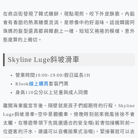
在商店街發現了韓式糖餅，現點現煎，咬下外皮酥脆，內餡
會有香甜的熱黑糖漿流淌，是想像中的好滋味。話說韓國阿
珠媽的髮型還真都與韓劇上一樣、短短又捲捲的模樣，意外
態度算的上親切。
Skyline Luge斜坡滑車
營業時間10:00-19:00/假日延長1H
Klook
線上購買
套裝門票
身高110公分以上兒童與成人同價
離開海東龍宮寺後、隔壁就是孩子們超期待的行程，Skyline
Luge斜坡滑車+空中景觀纜車，傍晚時刻前來微風徐徐不會
太曬，在導遊帶領下先挑選適合的安全帽(若害怕接觸到前一
位遊客的汗水、建議可以自備拋棄式浴帽)，緊接著就可以去