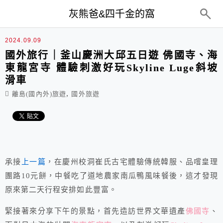
top-menu
灰熊爸&四千金的窩
2024.09.09
國外旅行｜釜山慶洲大邱五日遊 佛國寺、海
東龍宮寺 體驗刺激好玩Skyline Luge斜坡
滑車
,
離島(國內外)旅遊
國外旅遊
承接
上一篇
，在慶州校洞崔氏古宅體驗傳統韓服、品嚐皇理
團路10元餅，中餐吃了道地農家南瓜鴨風味餐後，這才發現
原來第二天行程安排如此豐富。
緊接著來分享下午的景點，首先造訪世界文華遺產
佛國寺
、