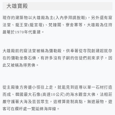
大雄寶殿
現存的建築物以大雄殿為主(入內參拜請脫鞋)，另外還有窟
法堂、龍王堂(龍宮壇)、梵鐘閣、寮舍寨等，大雄殿為住持
晸菴於1970年代重建。
大雄殿前的窟法堂被稱為彌勒殿，供奉著從寺院創建起就存
在的彌勒坐像石佛，有許多沒有子嗣的信徒們前來求子，因
此又被稱為得男佛。
從主殿後方旁邊小徑往上走，就能見到這尊以單一石材打造
而成、韓國最大石像(高達10公尺)的海水觀音大佛，法相莊
嚴守護著大海及芸芸眾生，這裡算是制高點，無遮蔽物，遊
客可在欄杆處一覽延綿海岸線。