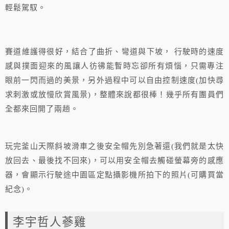
輕鬆駕馭。
賽道維護得很好，結合了曲折、彎道與下坡， 行駛時的速度
感與撲面迎來的風讓人彷彿能暫時忘卻所有煩惱，只需專注
眼前一閃而過的美景，另外過程中可以自由控制速度(加快尋
求刺激或放慢欣賞風景)，整體來說都很棒！幾乎所有團員們
全都來回開了兩趟。
玩完釜山天際斜坡滑車之後安全帽先別急著還(我們就是太快
放回去、最後找不回來)，可以用安全帽去觸碰螢幕旁的感應
器，會顯示行駛途中園區定點攝影機所拍下的照片(可購買當
紀念)。
李宇哲人蔘雞