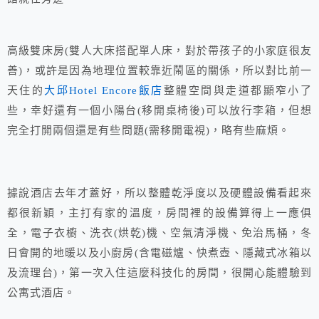
高級雙床房(雙人大床搭配單人床，對於帶孩子的小家庭很友
善)，或許是因為地理位置較靠近鬧區的關係，所以對比前一
天住的
大邱Hotel Encore飯店
整體空間與走道都顯窄小了
些，幸好還有一個小陽台(移開桌椅後)可以放行李箱，但想
完全打開兩個還是有些問題(需移開電視)，略有些麻煩。
據說酒店去年才蓋好，所以整體乾淨度以及硬體設備看起來
都很新穎，主打有家的溫度，房間裡的設備算得上一應俱
全，電子衣櫥、洗衣(烘乾)機、空氣清淨機、免治馬桶，冬
日會開的地暖以及小廚房(含電磁爐、快煮壺、隱藏式冰箱以
及流理台)，第一次入住這麼科技化的房間，很開心能體驗到
公寓式酒店。