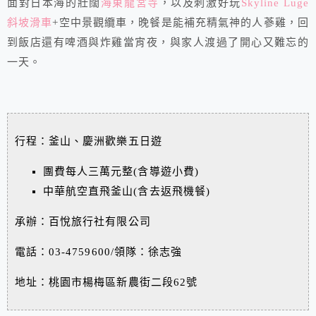
面對日本海的壯闊
海東龍宮寺
，以及刺激好玩
Skyline Luge
斜坡滑車
+空中景觀纜車，晚餐是能補充精氣神的人蔘雞，回
到飯店還有啤酒與炸雞當宵夜，與家人渡過了開心又難忘的
一天。
行程：釜山、慶洲歡樂五日遊
團費每人三萬元整(含導遊小費)
中華航空直飛釜山(含去返飛機餐)
承辦：百悅旅行社有限公司
電話：03-4759600/領隊：徐志強
地址：桃園市楊梅區新農街二段62號