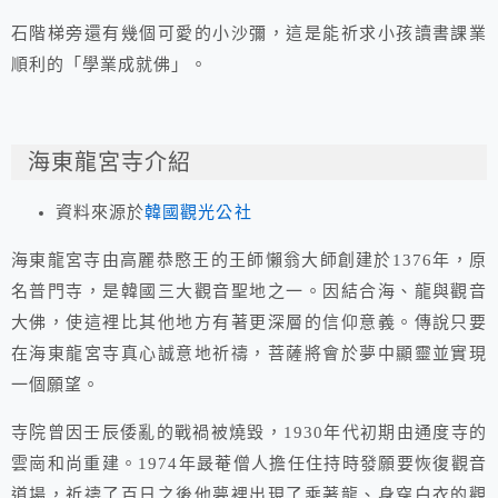
石階梯旁還有幾個可愛的小沙彌，這是能祈求小孩讀書課業
順利的「學業成就佛」。
海東龍宮寺介紹
資料來源於
韓國觀光公社
海東龍宮寺由高麗恭愍王的王師懶翁大師創建於1376年，原
名普門寺，是韓國三大觀音聖地之一。因結合海、龍與觀音
大佛，使這裡比其他地方有著更深層的信仰意義。傳說只要
在海東龍宮寺真心誠意地祈禱，菩薩將會於夢中顯靈並實現
一個願望。
寺院曾因壬辰倭亂的戰禍被燒毀，1930年代初期由通度寺的
雲崗和尚重建。1974年晸菴僧人擔任住持時發願要恢復觀音
道場，祈禱了百日之後他夢裡出現了乘著龍、身穿白衣的觀