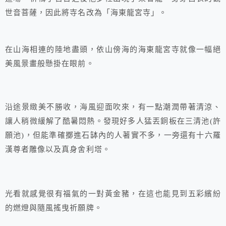
世音菩薩，因此將寺名改為「海東龍宮寺」。
在山海相連的陸地盡頭，依山傍海的海東龍宮寺就像一幅絕
美風景畫般懸掛在眼前。
沿途景緻美不勝收，海風迎面吹來，有一點潮潤帶著清涼、
讓人稍微緩解了酷暑悶熱。發現好多人猛丟銅板在三清池(許
願池)，但能準確擲進石缽內的人著實不多，一旁還有十六羅
漢尊者雕像以及真身舍利塔。
光看就感覺很有福氣的一對黃金豬，在這也能見到五彩繽紛
的燃燈與隨風搖曳祈願牌。