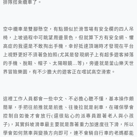
排隊搭乘纜車了。
空中纜車是雙腳懸空，有點類似於滑雪場有安全欄的四人吊
椅，上坡過程中可眺望周邊景色，但就算下方有安全網、懼
高症的我還是不敢掏出手機，幸好抵達頂端時才發現在平台
上視野更好不須著急拍照(尤其是發現網子上有超多遊客掉落
的手機、脫鞋、帽子、太陽眼鏡…等)，旁邊就是釜山樂天世
界冒險樂園，有不少膽大的遊客正在嚐試高空滑索。
這裡工作人員都會一些中文、不必擔心聽不懂，基本操作頗
簡單，手把往前推就是前進、往後拉就是剎車，在確保學會
控制自如後才會放行(還很貼心的派專員跟著老人與小孩
子)，其實斜坡滑車最主要就是靠著重力加速度往下滑，所以
學會如何煞車與變換方向即可，連不會騎自行車的老媽都能