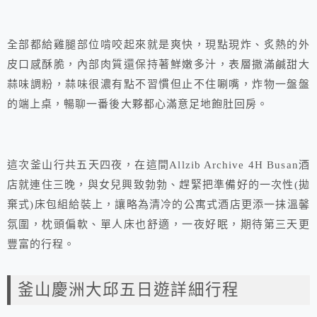
全部都給雞腿部位啃咬起來就是爽快，現點現炸、炙熱的外
皮口感酥脆，內部肉質還保持著鮮嫩多汁，表層撒滿鹹甜大
蒜味調粉，蒜味很濃有點不習慣但止不住唰嘴，炸物一盤盤
的端上桌，暢聊一番後大夥都心滿意足地飽肚回房。
這次釜山行共五天四夜，在這間Allzib Archive 4H Busan酒
店就連住三晚，與女兒興致勃勃、趕緊把準備好的一次性(拋
棄式)床包組給裝上，讓略為清冷的公寓式酒店更添一抹溫馨
氛圍，枕頭偏軟、單人床也舒適，一夜好眠，期待第三天更
豐富的行程。
釜山慶洲大邱五日遊詳細行程