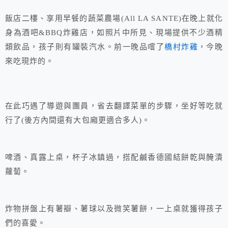
飯店二樓、享用早餐的蔬菜農場(All LA SANTE)在晚上就化
身為酒吧&BBQ炸雞店，如照片中所見、現場提供不少酒精
類飲品，孩子則有罐裝汽水。前一晚品嚐了
橋村炸雞
，今晚
來吃現炸的。
在此巧遇了導遊與團員，省去翻譯菜單的步驟，坐好等吃就
行了(後方內間還有大包廂更適合多人)。
啤酒、真露上桌，杯子冰鎮過，搭配鹹香德國結餅乾與醃漬
蘿蔔。
炸物拼盤上有薯瓣、薯球以及微笑薯餅，一上桌就獲得孩子
們的喜愛。