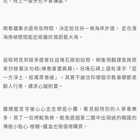
花，待上一整天也不會嫌膩。
眼看離集合還有些時間，決定前往另一條海岸步道， 走在濱
海旁峭壁間能近距離欣賞蔚藍大海。
返程時見到很多遊客在這塊石頭前拍照，稍後用翻譯查詢原
來抄錄著法句經(佛教重要典籍)。另塊石碑上還有漢字「造
一方淨土，結萬眾善緣」。其實不論信仰哪個宗教基礎都是
勸人行善，講求心誠則靈。
離開龍宮寺後心心念念想逛小攤，看見超特別的人蔘養樂
多，買了一包烤魷魚條，魷魚遊戲第二關中出現過的韓國的
傳統小點心-椪糖+鐵盒也很值得購買。