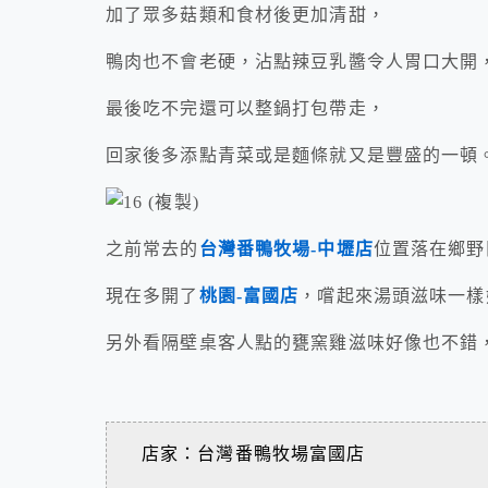
加了眾多菇類和食材後更加清甜，
鴨肉也不會老硬，沾點辣豆乳醬令人胃口大開
最後吃不完還可以整鍋打包帶走，
回家後多添點青菜或是麵條就又是豐盛的一頓
之前常去的
台灣番鴨牧場-中壢店
位置落在鄉野
現在多開了
桃園-富國店
，嚐起來湯頭滋味一樣
另外看隔壁桌客人點的甕窯雞滋味好像也不錯
店家：台灣番鴨牧場富國店