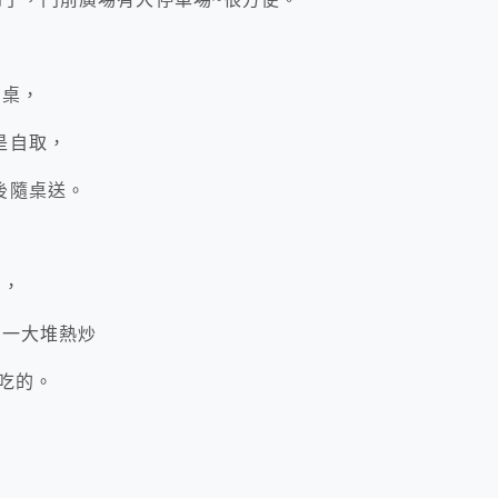
一桌，
是自取，
後隨桌送。
選，
了一大堆熱炒
錯吃的。