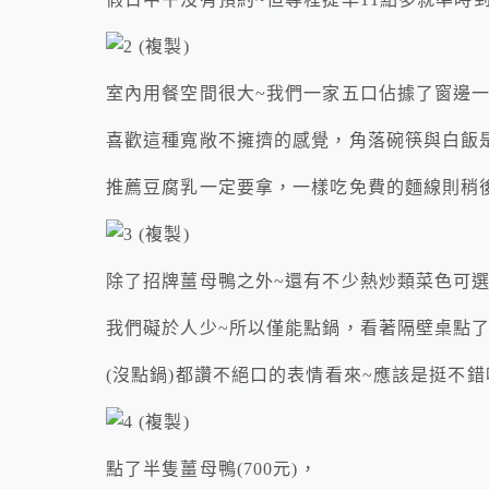
室內用餐空間很大~我們一家五口佔據了窗邊
喜歡這種寬敞不擁擠的感覺，角落碗筷與白飯
推薦豆腐乳一定要拿，一樣吃免費的麵線則稍
除了招牌薑母鴨之外~還有不少熱炒類菜色可
我們礙於人少~所以僅能點鍋，看著隔壁桌點
(沒點鍋)都讚不絕口的表情看來~應該是挺不
點了半隻薑母鴨(700元)，