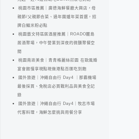
桃園市區推薦｜廣德海鮮餐廳大興店，母
親節/父親節合菜、過年圍爐年菜首選，招
牌白鯧米粉必點
桃園藝文特區居酒屋推薦｜ROADO麓島
居酒聚場，中午營業到深夜的微醺聚餐空
間
桃園南崁美食｜青青格麗絲莊園 在歐風婚
宴會館慢享現點現做港點百匯吃到飽
國外旅遊｜沖繩自由行 Day4 ｜那霸機場
最後採買、免稅店必買戰利品與美食全記
錄
國外旅遊｜沖繩自由行 Day4｜牧志市場
代客料理，海鮮怎麼挑與用餐分享