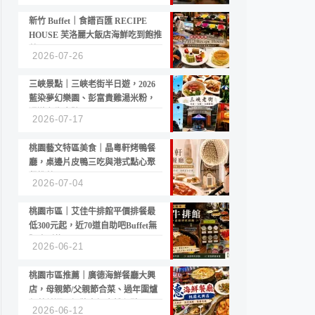
新竹 Buffet｜食譜百匯 RECIPE
HOUSE 芙洛麗大飯店海鮮吃到飽推
薦
2026-07-26
三峽景點｜三峽老街半日遊，2026
藍染夢幻樂園、彭富貴雞湯米粉，
漫遊老街古蹟
2026-07-17
桃園藝文特區美食｜晶粵軒烤鴨餐
廳，桌邊片皮鴨三吃與港式點心聚
餐推薦
2026-07-04
桃園市區｜艾佳牛排館平價排餐最
低300元起，近70道自助吧Buffet無
限吃到飽
2026-06-21
桃園市區推薦｜廣德海鮮餐廳大興
店，母親節/父親節合菜、過年圍爐
年菜首選，招牌白鯧米粉必點
2026-06-12