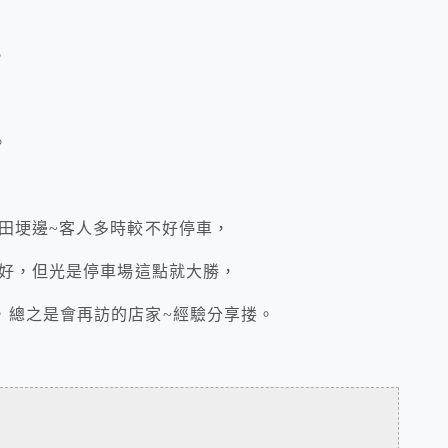
，
。
田埂邊~客人多時較不好停車，
好，但光是停車場這點就大勝，
，總之是會再訪的店家~經驗分享搂。