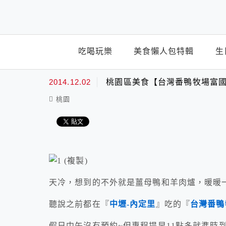
top-menu
吃喝玩樂
美食懶人包特輯
生
2014.12.02
桃園區美食【台灣番鴨牧場富國
桃園
天冷，想到的不外就是薑母鴨和羊肉爐，暖暖
聽說之前都在『
中壢-內定里
』吃的『
台灣番鴨
假日中午沒有預約~但專程提早11點多就準時