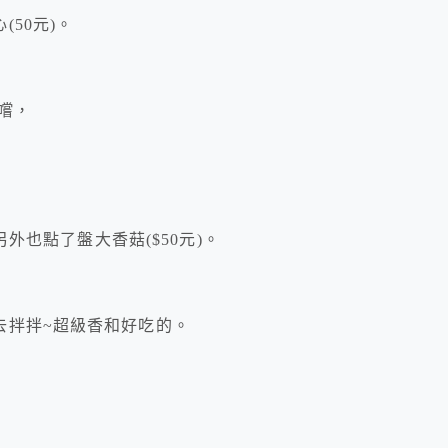
50元)。
嚐嚐，
另外也點了盤大香菇($50元)。
去拌拌~超級香和好吃的。
，