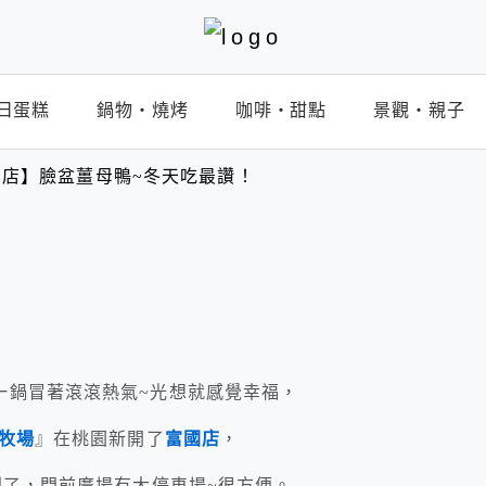
日蛋糕
鍋物‧燒烤
咖啡‧甜點
景觀‧親子
店】臉盆薑母鴨~冬天吃最讚！
一鍋冒著滾滾熱氣~光想就感覺幸福，
牧場
』在桃園新開了
富國店
，
到了，門前廣場有大停車場~很方便。