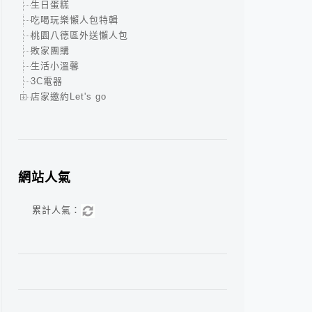
生日蛋糕
吃喝玩樂懶人包特輯
桃園八德區外送懶人包
敗家團購
生活小溫馨
3C電器
店家邀約Let's go
網站人氣
累計人氣：