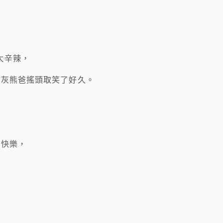
太辛辣，
被灰熊爸搖頭取笑了好久。
不快樂，