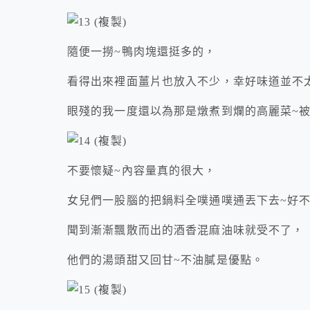
隨便一撈~鴨肉塊還挺多的，
看得出來裡面薑片也放入不少，幸好味道並不
眼殘的我一度還以為那是燉煮到爛的高麗菜~
不要懷疑~內容量真的很大，
女兒們一股腦的把鍋料全噗通噗通丟下去~好
聞到漸漸飄散而出的酒香混麻油味就受不了，
他們的湯頭甜又回甘~不油膩是優點。