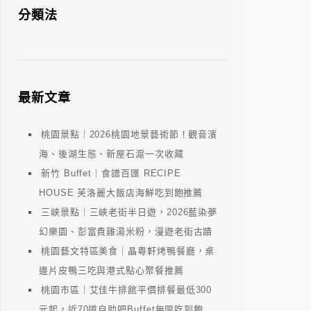
分類法
最新文章
桃園景點｜2026桃園地景藝術節！觀音濱
海、後湖生態、新屋石滬一次收藏
新竹 Buffet｜食譜百匯 RECIPE
HOUSE 芙洛麗大飯店海鮮吃到飽推薦
三峽景點｜三峽老街半日遊，2026藍染夢
幻樂園、彭富貴雞湯米粉，漫遊老街古蹟
桃園藝文特區美食｜晶粵軒烤鴨餐廳，桌
邊片皮鴨三吃與港式點心聚餐推薦
桃園市區｜艾佳牛排館平價排餐最低300
元起，近70道自助吧Buffet無限吃到飽