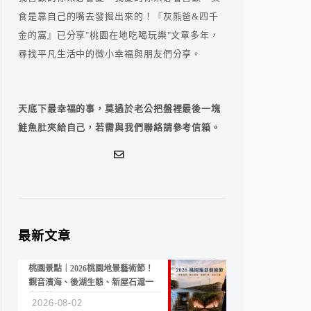
食是靠自己的嘴去發掘出來的！『灰熊爸&四千
金的窩』已分享"桃園在地吃喝玩樂"文章多年，
尋找平凡生活中的微小幸福與朋友們分享。
天底下最幸福的事，莫過於老公把盤裡最後一塊
鮭魚肚夾給自己，若需與我們聯絡請參考信箱。
最新文章
桃園景點｜2026桃園地景藝術節！
觀音濱海、後湖生態、新屋石滬一
次收藏
2026-08-02