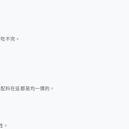
也吃不完。
的火鍋配料在這都是均一價的。
性。