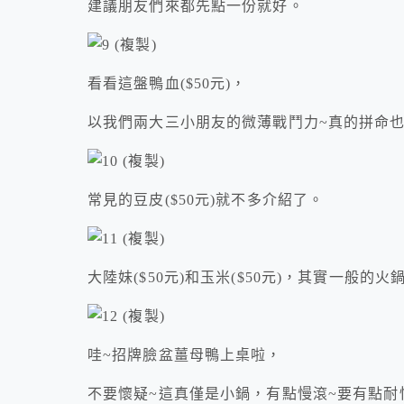
建議朋友們來都先點一份就好。
看看這盤鴨血($50元)，
以我們兩大三小朋友的微薄戰鬥力~真的拼命
常見的豆皮($50元)就不多介紹了。
大陸妹($50元)和玉米($50元)，其實一般
哇~招牌臉盆薑母鴨上桌啦，
不要懷疑~這真僅是小鍋，有點慢滾~要有點耐