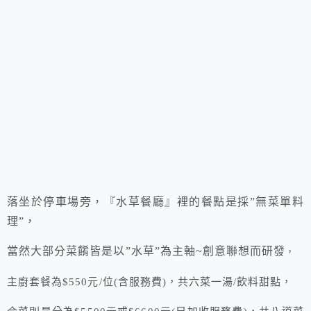
落坐於停車場旁，『水草餐廳』裡的餐點是採”無菜單料
理”，
當然大部分菜餚皆是以”水草”為主軸~創意聯想而研發
，
主廚套餐為$550元/位(含服務費)，共六菜一湯/飲料甜點，