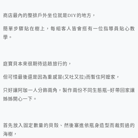
商店最內的整排戶外坐位就是DIY的地方，
簡單步驟貼在樹上，每組客人皆會搭有一位指導員貼心教
學。
庭寶貝本來很期待這趟旅行的，
但可惜最後還是因為重感冒(又吐又拉)而暫住阿嬤家，
只好讓阿珈一人分飾兩角，製作兩份不同生態瓶~好帶回家讓
姊姊開心一下。
首先放入固定數量的貝殼、然後塞進依瓶身造型而裁剪過的
海樹，