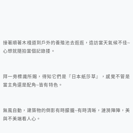
接著順著木棧道到戶外的養殖池去逛逛，造訪當天氣候不佳~
心想就隨拍當個記錄搂。
拜一旁標識所賜，得知它們是『日本紙莎草』，感覺不管是
當主角還是配角~皆有特色。
無風自動，建築物的倒影有時朦朧~有時清晰，漣漪陣陣，美
與不美端看人心。