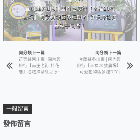
宜蘭縣冬山鄉│國內輕旅行【幸福20號
農場】可愛動物區多種DIY│好玩好拍適
合親子同遊！
同分類上一篇
同分類下一篇
苗栗縣南庄鄉│國內輕
宜蘭縣冬山鄉│國內輕
旅行【南庄老街-桂花
旅行【幸福20號農場】
巷】必吃抹茶紅豆冰~
可愛動物區多種DIY│
桂花系列也千萬別錯
好玩好拍適合親子同
過！
遊！
一般留言
發佈留言