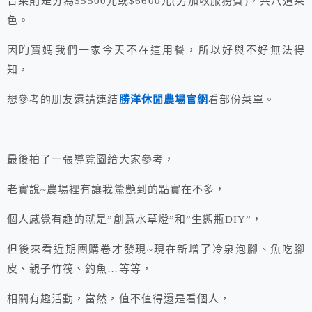
合菜則是分為$5500元或$6600元(另加收服務費)，共八道菜
色。
因昀寶媽我們一家今天不在這用餐，所以好與不好無法得
知，
想參考的朋友還請連結
勝洋休閒農場官網
看部份菜單。
最後拍了一張導覽圖給大家參考，
老實說~農場裡有讓我驚艷到的點實在不多，
個人感覺有趣的就是”創意水草燈”和”生態瓶DIY”，
但後來看近期團購卷才發現~現在新增了冷泉泡腳、魚吃腳
皮、親子竹筏、釣魚…等等，
相關有趣活動，當然，值不值得還是看個人，