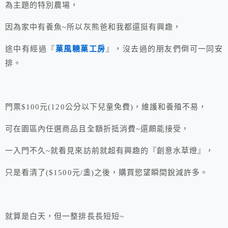
為主題的特別農場，
因為家中有養魚~所以灰熊爸和我都還挺有興趣，
途中有經過『
菓風糖菓工房
』，沒去過的朋友們倒可一同安
排。
門票$100元(120公分以下兒童免費)，維護和養殖不易，
可在園區內任選商品且全額折抵消費~還頗能接受，
一入門不久~就看見來訪前就超有興趣的『創意水草燈』，
只是看清了($1500元/盞)之後，購買慾望瞬間銳減許多。
就算是白天，但一整排長長短短~