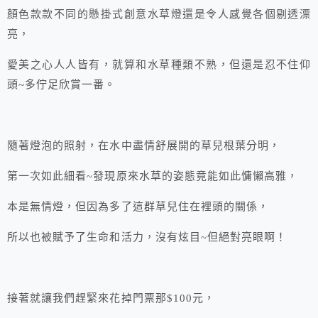
顏色款款不同的懸掛式創意水草燈還是令人感覺各個剔透漂
亮，
愛美之心人人皆有，就算和水草種類不熟，但還是忍不住仰
頭~多佇足欣賞一番。
隨著燈泡的照射，在水中盡情舒展開的草兒根葉分明，
第一次如此細看~發現原來水草的姿態竟能如此慵懶高雅，
本是無情燈，但因為多了這群草兒住在裡頭的關係，
所以也被賦予了生命和活力，沒有炫目~但絕對亮眼啊！
接著就讓我們趕緊來花掉門票那$100元，