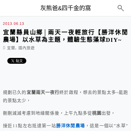
top-menu
灰熊爸&四千金的窩
2013.06.13
宜蘭縣員山鄉│兩天一夜輕旅行【勝洋休閒
農場】以水草為主題，體驗生態藻球DIY~
,
宜蘭
國內旅遊
規劃已久的
宜蘭兩天一夜行
終於啟程，想去的景點太多~能跑
的景點太少，
刪刪減減考慮到地緣關係後，上午九點多從
桃園
出發，
接近11點左右抵達第一站
勝洋休閒農場
，這是一個以”水草”