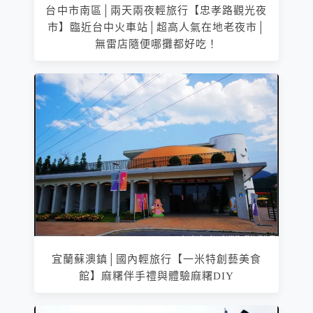
台中市南區│兩天兩夜輕旅行【忠孝路觀光夜
市】臨近台中火車站│超高人氣在地老夜市│
無雷店隨便哪攤都好吃！
宜蘭蘇澳鎮│國內輕旅行【一米特創藝美食
館】麻糬伴手禮與體驗麻糬DIY