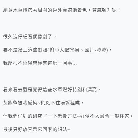
創意水草燈搭著周圍的戶外養殖池景色，質感頓升呢！
很久沒仔細看偶像劇了，
要不是牆上這些劇照(偷心大聖PS男、國片-渺渺)，
我壓根不曉得曾經有這麼一回事…
看來看去還是覺得這些水草燈好特別和漂亮，
灰熊爸被我感染~也忍不住湊近猛瞧，
但我們仔細的研究了一下懸掛方法~好像不太適合一般住家，
最後只好放棄帶它回家的想法~