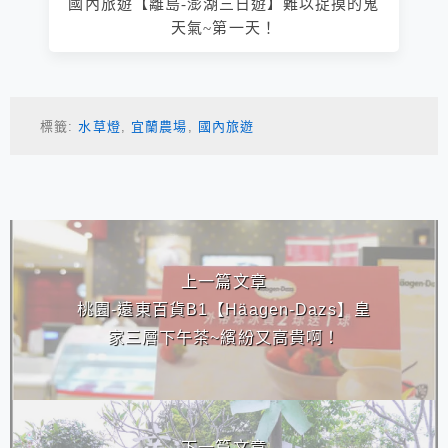
國內旅遊【離島-澎湖三日遊】難以捉摸的鬼
天氣~第一天！
標籤:
水草燈
,
宜蘭農場
,
國內旅遊
相連文章
上一篇文章
桃園-遠東百貨B1【Häagen-Dazs】皇
家三層下午茶~繽紛又高貴啊！
下一篇文章