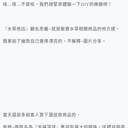
咳…咳…不是啦，我們趕緊來體驗一下DIY的樂趣吧！
『水草商店』顧名思義~就是販賣水草相關商品的地方搂，
簡單拍了幾款自己覺得漂亮的，不解釋~圖片分享。
當天還挺多組客人買下圖這款商品的，
我想~跟取名為『幸福藻球』應該有莫大的關係，送禮自用兩