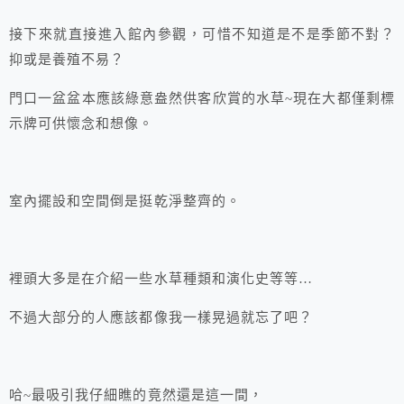
接下來就直接進入館內參觀，可惜不知道是不是季節不對？
抑或是養殖不易？
門口一盆盆本應該綠意盎然供客欣賞的水草~現在大都僅剩標
示牌可供懷念和想像。
室內擺設和空間倒是挺乾淨整齊的。
裡頭大多是在介紹一些水草種類和演化史等等…
不過大部分的人應該都像我一樣晃過就忘了吧？
哈~最吸引我仔細瞧的竟然還是這一間，