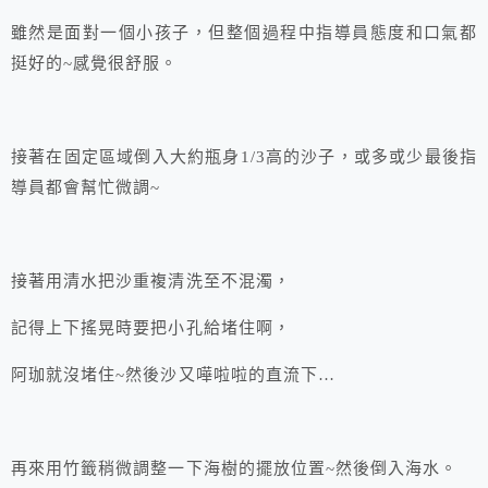
雖然是面對一個小孩子，但整個過程中指導員態度和口氣都
挺好的~感覺很舒服。
接著在固定區域倒入大約瓶身1/3高的沙子，或多或少最後指
導員都會幫忙微調~
接著用清水把沙重複清洗至不混濁，
記得上下搖晃時要把小孔給堵住啊，
阿珈就沒堵住~然後沙又嘩啦啦的直流下…
再來用竹籤稍微調整一下海樹的擺放位置~然後倒入海水。