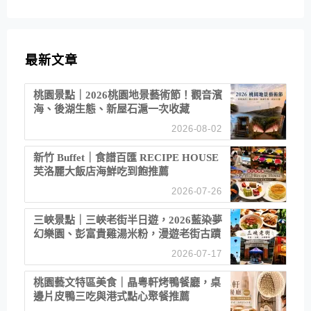
最新文章
桃園景點｜2026桃園地景藝術節！觀音濱
海、後湖生態、新屋石滬一次收藏
2026-08-02
新竹 Buffet｜食譜百匯 RECIPE HOUSE
芙洛麗大飯店海鮮吃到飽推薦
2026-07-26
三峽景點｜三峽老街半日遊，2026藍染夢
幻樂園、彭富貴雞湯米粉，漫遊老街古蹟
2026-07-17
桃園藝文特區美食｜晶粵軒烤鴨餐廳，桌
邊片皮鴨三吃與港式點心聚餐推薦