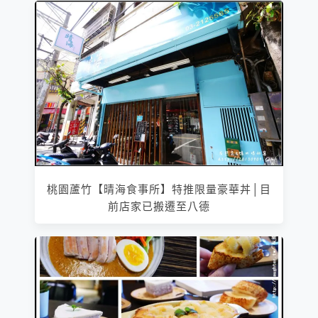
桃園蘆竹【晴海食事所】特推限量豪華丼│目
前店家已搬遷至八德