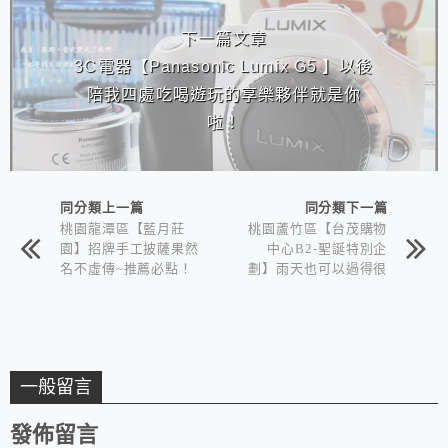
下一篇文章
3C電器【Panasonic Lumix G5 】以後
陪我四處吃喝遊玩的享樂夥伴就是你
啦！
同分類上一篇
同分類下一篇
桃園龍潭區【藍月莊
桃園蘆竹區【台茂購物
園】招牌手工披薩果然
中心B2-聖誕特別企
名不虛傳~推薦必點！
劃】雨天也可以過得很
聖誕~
一般留言
發佈留言