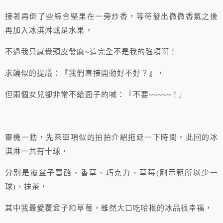
接著再倒了些綜合堅果在一旁炒香，等待發出微微香氣之後
再加入冰淇淋或是水果，
不過我只感覺頭皮發麻~這完全不是我的強項啊！
求饒似的提議：『我們直接開動好不好？』，
但兩個女兒卻非常不給面子的喊：『不要~~~~~！』
靈機一動，先來單項似的拍拍介紹拖延一下時間，此回的冰
淇淋一共有十球，
分別是覆盆子雪酪、香草、巧克力、草莓(剛示範所以少一
球)、抹茶，
其中我最愛覆盆子和草莓，雖然大口吃哈根的冰品很幸福，