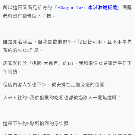
所以這回又看見新奇的『
Häagen-Dazs-冰淇淋鐵板燒
』團購
卷時沒有猶豫就下了標~
雖是知名冰品，但我喜歡他們平、假日皆可用，且不用事先
預約的NICE作風，
店家就位於『桃園-大遠百』的B1，我和兩個女兒雖是平日下
午到訪，
但店內客人卻也不少，被安排在走道旁邊的位置，
人來人往的~我家狼狽的吃相也都被過路人一覽無遺啊！
這是下午約5點所拍到的淨空照，