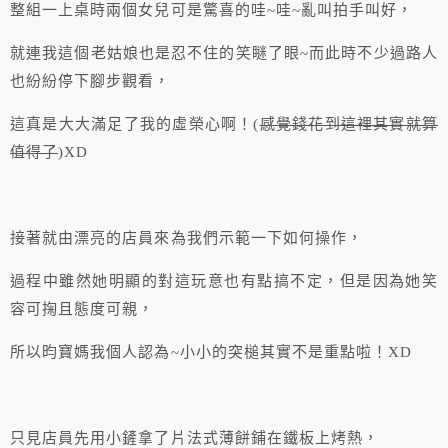
整組一上桌時兩個女兒可是驚喜的哇~哇~亂叫拍手叫好，
就連我這個老姑娘也是忍不住的笑瞇了眼~而此時不少過路人
也紛紛停下腳步觀看，
這真是大大滿足了我的虛榮心啊！(
感覺錢花到這裡其實就算
值得了
)XD
接著就由漂亮的店員來為我們示範一下如何操作，
過程中雖然她明顯的對這玩意也有點搞不定，但是因為她笑
容可掬且態度可親，
所以昀寶媽我個人認為~小小的突槌其實不是重點啦！XD
只見店員先用小鏟拿了片法式薄餅鋪在鐵板上烤熱，