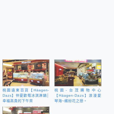
桃園遠東百貨【Häagen-
桃園-台茂購物中心
Dazs】仲夏歡莓冰淇淋鍋│
【Häagen-Dazs】浪漫愛
幸福高貴的下午茶
琴海~繽紛花之戀。