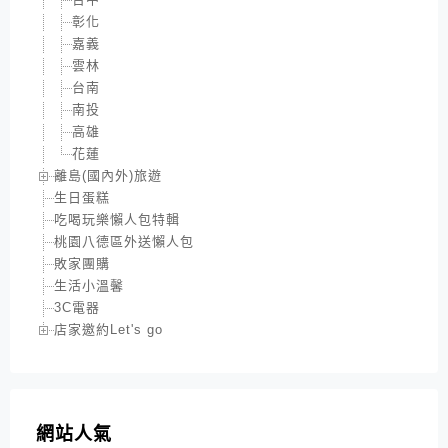
彰化
嘉義
雲林
台南
南投
高雄
花蓮
離島(國內外)旅遊
生日蛋糕
吃喝玩樂懶人包特輯
桃園八德區外送懶人包
敗家團購
生活小溫馨
3C電器
店家邀約Let's go
網站人氣