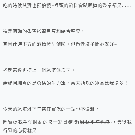
吃的時候其實也挺狼狽~裡頭的餡料會趴趴掉的整桌都是……
這是阿珈的香蕉搭蜜黑豆和綜合堅果，
其實此時下方的酒精燈早滅啦，但做做樣子開心就好~
捲起來後再搭上一個冰淇淋壽司，
話說阿珈真的是勇猛的生力軍，當天她吃的冰品比我還多！
今天的冰淇淋下午茶其實吃的一點也不優雅，
昀寶媽我手忙腳亂的沒一點貴婦樣(
雖然平時也沒
)，最後我
得到的心得就是~