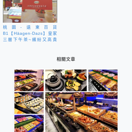
桃園-遠東百貨
B1【Häagen-Dazs】皇家
三層下午茶~繽紛又高貴
啊！
相關文章