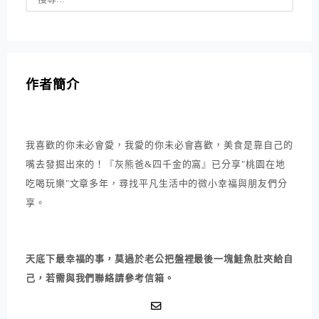
作者簡介
我喜歡的你未必會愛，我愛的你未必會喜歡，美食是靠自己的
嘴去發掘出來的！『灰熊爸&四千金的窩』已分享"桃園在地
吃喝玩樂"文章多年，尋找平凡生活中的微小幸福與朋友們分
享。
天底下最幸福的事，莫過於老公把盤裡最後一塊鮭魚肚夾給自
己，若需與我們聯絡請參考信箱。