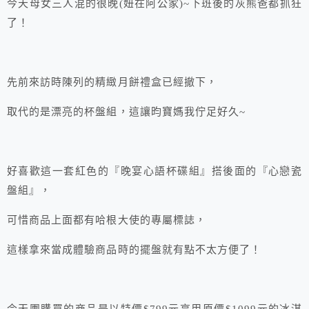
今天母女三人混的很晚(妞在阿公家)~下班後的灰熊爸都抓狂
了！
先前來訪時陳列的精緻月餅禮盒已經撤下，
取代的是漂亮的杯盤組，這讓昀寶媽我佇足好久~
好喜歡這一套紅色的『晚宴心語杯碟組』搭後面的『心戀瓷
盤組』，
可惜商品上面都有哈根大使的專屬標誌，
這樣拿來當成體驗商品時的擺盤就有點不太方便了！