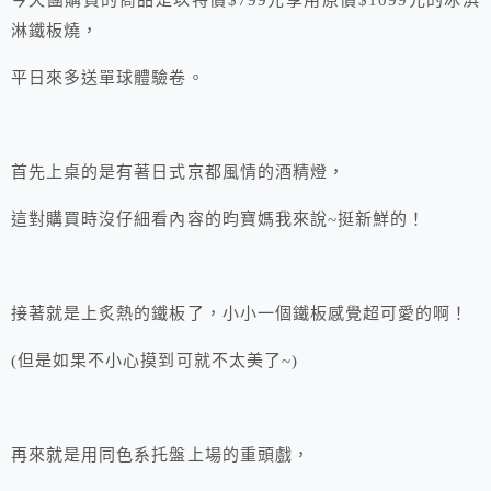
今天團購買的商品是以特價$799元享用原價$1099元的冰淇
淋鐵板燒，
平日來多送單球體驗卷。
首先上桌的是有著日式京都風情的酒精燈，
這對購買時沒仔細看內容的昀寶媽我來說~挺新鮮的！
接著就是上炙熱的鐵板了，小小一個鐵板感覺超可愛的啊！
(但是如果不小心摸到可就不太美了~)
再來就是用同色系托盤上場的重頭戲，