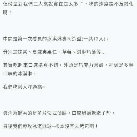
但份量對我們三人來說實在是太多了，吃的速度趕不及融化
啊！
中間是第一次看見的冰淇淋壽司造型(一共12入)，
分別是抹茶、夏威夷果仁、草莓、淇淋巧酥等…
其實吃起來口感還真不錯，外頭是巧克力薄殼，裡頭是多種
口味的冰淇淋，
我們吃到大呼過癮~
最角落躺著的是多片法式薄餅，口感稍嫌軟嫩了些，
最後我們專攻冰淇淋球~根本沒空去烤它啊！