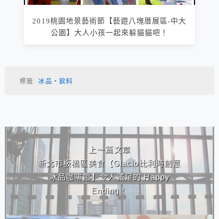
2019桃園地景藝術節【藝遊八塊厝展區-中大
公園】大人小孩一起來躲貓貓吧！
標籤:
冰品‧飲料
相連文章
上一篇文章
新北市板橋區美食【Glacio比利時創意
冰品咖啡館】令人滿足的 Happy
Ending！