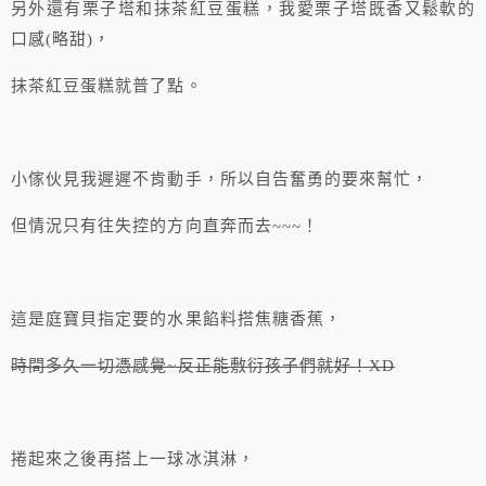
另外還有栗子塔和抹茶紅豆蛋糕，我愛栗子塔既香又鬆軟的
口感(略甜)，
抹茶紅豆蛋糕就普了點。
小傢伙見我遲遲不肯動手，所以自告奮勇的要來幫忙，
但情況只有往失控的方向直奔而去~~~！
這是庭寶貝指定要的水果餡料搭焦糖香蕉，
時間多久一切憑感覺~反正能敷衍孩子們就好！XD
捲起來之後再搭上一球冰淇淋，