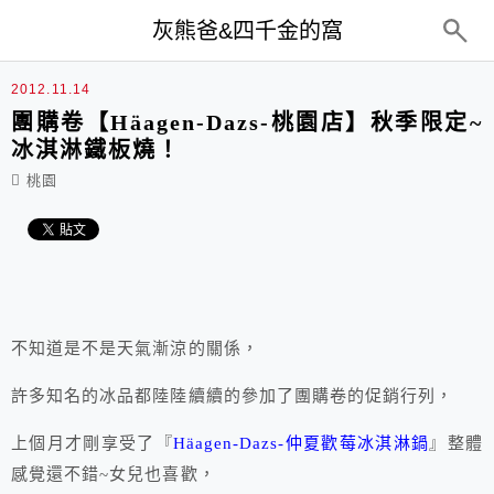
top-menu
灰熊爸&四千金的窩
2012.11.14
團購卷【Häagen-Dazs-桃園店】秋季限定~
冰淇淋鐵板燒！
桃園
不知道是不是天氣漸涼的關係，
許多知名的冰品都陸陸續續的參加了團購卷的促銷行列，
上個月才剛享受了『
Häagen-Dazs-仲夏歡莓冰淇淋鍋
』整體
感覺還不錯~女兒也喜歡，