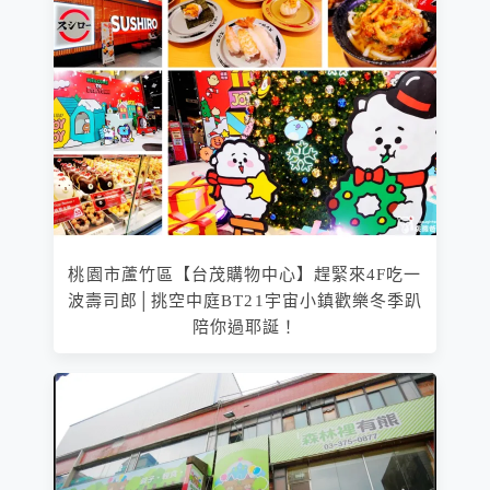
桃園市蘆竹區【台茂購物中心】趕緊來4F吃一
波壽司郎│挑空中庭BT21宇宙小鎮歡樂冬季趴
陪你過耶誕！