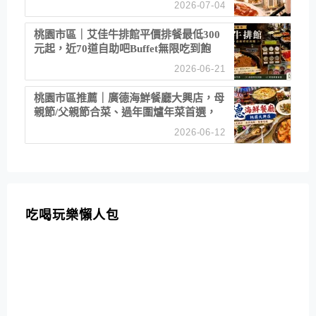
2026-07-04
桃園市區｜艾佳牛排館平價排餐最低300
元起，近70道自助吧Buffet無限吃到飽
2026-06-21
桃園市區推薦｜廣德海鮮餐廳大興店，母
親節/父親節合菜、過年圍爐年菜首選，
招牌白鯧米粉必點
2026-06-12
吃喝玩樂懶人包