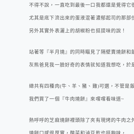
不得不說，一直吃到最後一口我都還是覺得它
尤其是底下流出來的蛋液混著濃郁起司的那部
另外其實外表灑上的胡椒粉也挺提味的說！
站著等『半月燒』的同時瞄見了隔壁賣燒餅和
灰熊爸見我一臉好奇的表情就知道我想吃，於
總共有四種肉(牛、羊、豬、雞)可選，不管是飯
我們買了一個『牛肉燒餅』來嚐嚐看味道~
熱呼呼的芝麻燒餅裡頭除了夾有現烤的牛肉之
燒餅口感很厚實，酸菜和滷豆乾也挺夠味，