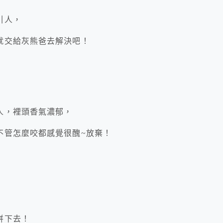
引人，
就交給灰熊爸去解決吧！
人，裡頭香氣濃郁，
不管怎麼咬都感覺很醜~放棄！
！
拼下去！