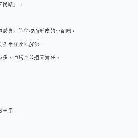
三民路』、
中體專』等學校而形成的小商圈，
食多半在此地解決，
越多，價錢也公道又實在，
~
的標示，