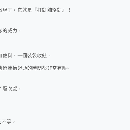
出現了，它就是『打餅舖烙餅』！
隊的威力，
加佐料、一個裝袋收錢，
他們連抬起頭的時間都非常有限~
了層次感，
元不等，