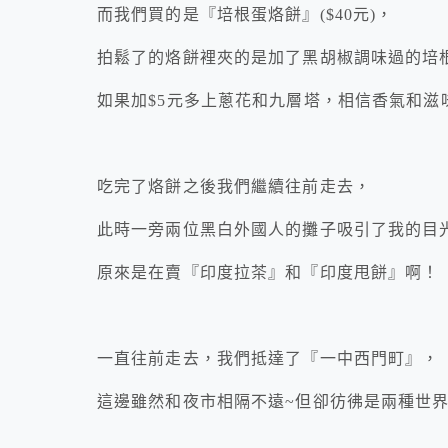
而我們買的是『培根蛋烙餅』($40元)，
拍鬆了的烙餅裡夾的是加了黑胡椒調味過的培
如果加$5元多上蔥花和九層塔，相信香氣和滋
吃完了烙餅之後我們繼續往前走去，
此時一旁兩位黑白外國人的攤子吸引了我的目
原來是在賣『印度拉茶』和『印度甩餅』啊！
一直往前走去，我們抵達了『一中西門町』，
這邊雖然和夜市相隔不遠~但卻彷彿是兩種世