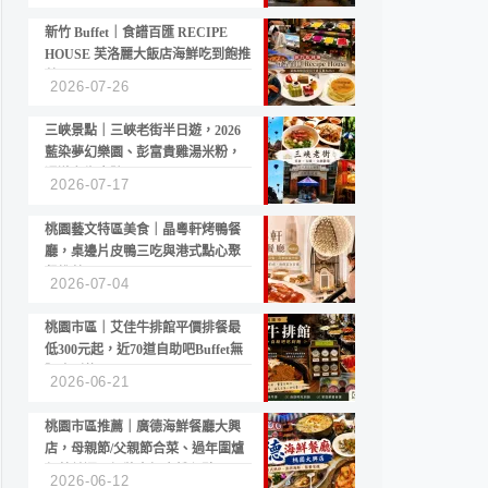
新竹 Buffet｜食譜百匯 RECIPE
HOUSE 芙洛麗大飯店海鮮吃到飽推
薦
2026-07-26
三峽景點｜三峽老街半日遊，2026
藍染夢幻樂園、彭富貴雞湯米粉，
漫遊老街古蹟
2026-07-17
桃園藝文特區美食｜晶粵軒烤鴨餐
廳，桌邊片皮鴨三吃與港式點心聚
餐推薦
2026-07-04
桃園市區｜艾佳牛排館平價排餐最
低300元起，近70道自助吧Buffet無
限吃到飽
2026-06-21
桃園市區推薦｜廣德海鮮餐廳大興
店，母親節/父親節合菜、過年圍爐
年菜首選，招牌白鯧米粉必點
2026-06-12