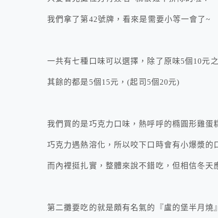
我們拿了第42號牌，看來是需要小等一會了~
一共有七種口味可以選擇，除了原味5個10元
其餘的都是5個15元，(起司5個20元)
我們買的是巧克力口味，熱呼呼的橢圓形雞蛋
巧克力遇熱溶化，所以咬下口時會有小爆漿的
而內裡挺扎實，整體來說不錯吃，但相信冬天
第二攤要吃的就是頗有名氣的『盧的堡半月燒