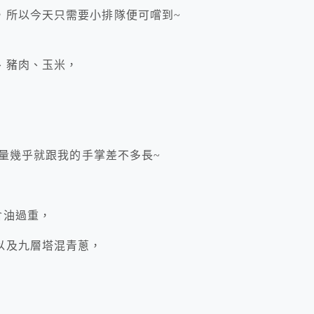
，所以今天只需要小排隊便可嚐到~
、豬肉、玉米，
份量幾乎就跟我的手掌差不多長~
含油過重，
以及九層塔混青蔥，