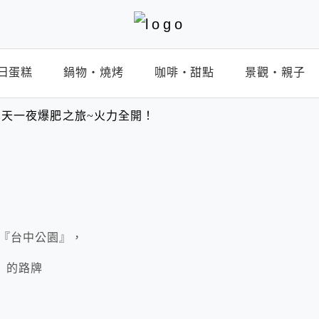
日蛋糕
鍋物‧燒烤
咖啡‧甜點
景觀‧親子
天一夜爆肥之旅~火力全開！
『台中公園』，
』的路牌