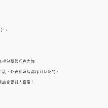
之外，
糕裡包藏著巧克力塊，
口感，外表和邊緣都烤到酥酥的，
應該會更討人喜愛！
』