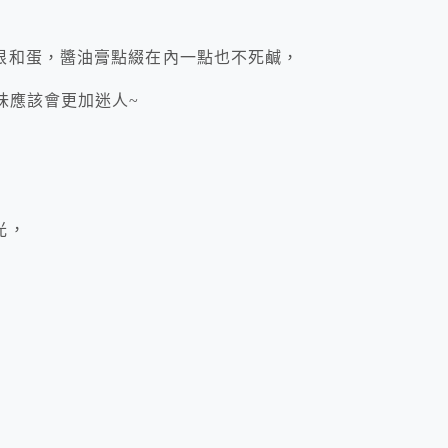
根和蛋，醬油膏點綴在內一點也不死鹹，
味應該會更加迷人~
光，
界