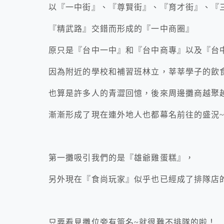
以『一中街』、『尊賢街』、『育才街』、『
『精武路』交錯而形成的『一中商圈』
原只是『台中一中』和『台中商專』以及『台
因為附近的學校和補習班林立，莘莘學子的飲
也算是許多人的青澀回憶，後來周邊攤商越聚
漸漸形成了現在連外地人也都幕名前往的盛況
第一攤吸引我們的是『雄爺雞蛋糕』，
另外現在『食尚玩家』似乎也已經成了排隊店
只要看見攤位旁有簽名~就很難不排隊的啦！