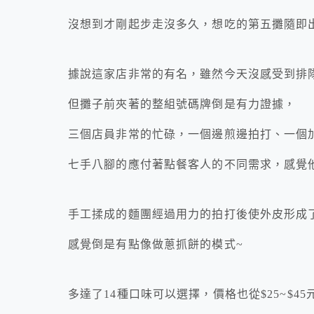
沒想到才剛起步走沒多久，想吃的第五攤隨即
據說這家店非常的有名，雖然今天沒感受到排
但攤子前夾著的整組號碼牌倒是有力證據，
三個店員非常的忙碌，一個邊煎邊拍打、一個
七手八腳的應付著點餐客人的不同需求，感覺
手工揉成的麵團經過用力的拍打後使外皮形成
感覺倒是有點像做蔥抓餅的模式~
多達了14種口味可以選擇，價格也從$25~$45