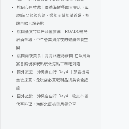
桃園市區推薦｜廣德海鮮餐廳大興店，母
親節/父親節合菜、過年圍爐年菜首選，招
牌白鯧米粉必點
桃園藝文特區居酒屋推薦｜ROADO麓島
居酒聚場，中午營業到深夜的微醺聚餐空
間
桃園南崁美食｜青青格麗絲莊園 在歐風婚
宴會館慢享現點現做港點百匯吃到飽
國外旅遊｜沖繩自由行 Day4 ｜那霸機場
最後採買、免稅店必買戰利品與美食全記
錄
國外旅遊｜沖繩自由行 Day4｜牧志市場
代客料理，海鮮怎麼挑與用餐分享