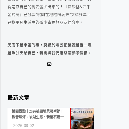
食是靠自己的嘴去發掘出來的！『灰熊爸&四千
金的窩』已分享"桃園在地吃喝玩樂"文章多年，
尋找平凡生活中的微小幸福與朋友們分享。
天底下最幸福的事，莫過於老公把盤裡最後一塊
鮭魚肚夾給自己，若需與我們聯絡請參考信箱。
最新文章
桃園景點｜2026桃園地景藝術節！
觀音濱海、後湖生態、新屋石滬一
次收藏
2026-08-02