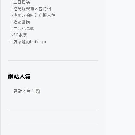
生日蛋糕
吃喝玩樂懶人包特輯
桃園八德區外送懶人包
敗家團購
生活小溫馨
3C電器
店家邀約Let's go
網站人氣
累計人氣：