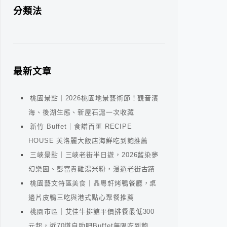
分類法
最新文章
桃園景點｜2026桃園地景藝術節！觀音濱
海、後湖生態、新屋石滬一次收藏
新竹 Buffet｜食譜百匯 RECIPE
HOUSE 芙洛麗大飯店海鮮吃到飽推薦
三峽景點｜三峽老街半日遊，2026藍染夢
幻樂園、彭富貴雞湯米粉，漫遊老街古蹟
桃園藝文特區美食｜晶粵軒烤鴨餐廳，桌
邊片皮鴨三吃與港式點心聚餐推薦
桃園市區｜艾佳牛排館平價排餐最低300
元起，近70道自助吧Buffet無限吃到飽