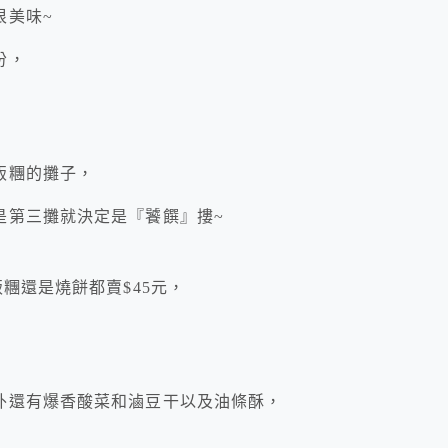
很美味~
份，
飯糰的攤子，
是第三攤就決定是『饕饌』摟~
糰還是燒餅都賣$45元，
外還有爆香酸菜和滷豆干以及油條酥，