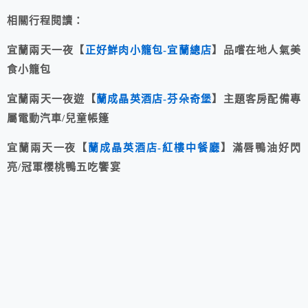
相關行程閱讀：
宜蘭兩天一夜【
正好鮮肉小籠包-宜蘭總店
】品嚐在地人氣美
食小籠包
宜蘭兩天一夜遊【
蘭成晶英酒店-芬朵奇堡
】主題客房配備專
屬電動汽車/兒童帳篷
宜蘭兩天一夜【
蘭成晶英酒店-紅樓中餐廳
】滿唇鴨油好閃
亮/冠軍櫻桃鴨五吃饗宴