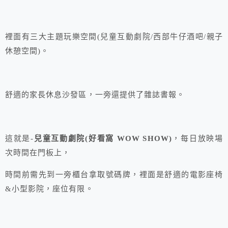
裡面有三大主題玩樂空間(兒童互動劇院/西部牛仔酒吧/親子
休憩空間)。
舒適的家長休息沙發區，一旁還提供了雜誌書報。
這就是-
兒童互動劇院(好看窩 WOW SHOW)
，每日放映場
次時間在門板上，
時間前需先到一旁櫃台拿取號碼牌，裡面是舒適的電影座椅
&小型影院，座位有限。