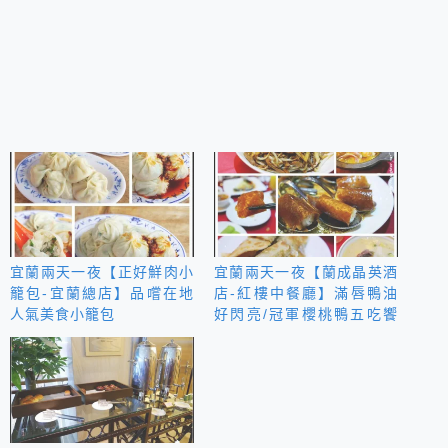
宜蘭兩天一夜【正好鮮肉小
宜蘭兩天一夜【蘭成晶英酒
籠包-宜蘭總店】品嚐在地
店-紅樓中餐廳】滿唇鴨油
人氣美食小籠包
好閃亮/冠軍櫻桃鴨五吃饗
宴