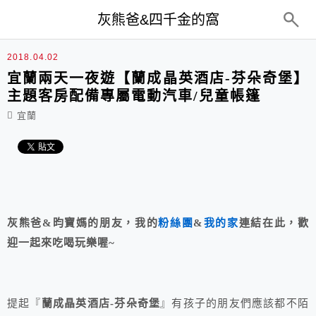
top-menu
灰熊爸&四千金的窩
2018.04.02
宜蘭兩天一夜遊【蘭成晶英酒店-芬朵奇堡】
主題客房配備專屬電動汽車/兒童帳篷
宜蘭
灰熊爸&昀寶媽的朋友，我的
粉絲團
&
我的家
連結在此，歡
迎一起來吃喝玩樂喔~
提起『
蘭成晶英酒店-芬朵奇堡
』有孩子的朋友們應該都不陌