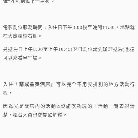
後
“才可劃位下一場次。
電影劃位服務時間：入住日下午3:00後至晚間11:30，地點就
在大廳櫃檯右側。
另退房日上午8:00至上午10:45(翌日劃位請先辦理退房)也還
可以來看早午場。
入住『
蘭成晶英酒店
』可以完全不用安排別的地方活動行
程，
因為光是飯店內的活動&設施就夠玩的，活動一覽表很清
楚，櫃台人員也會提醒解釋。