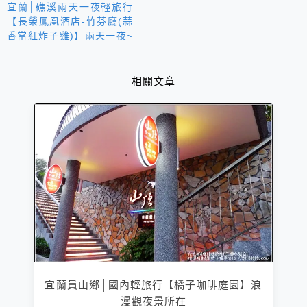
宜蘭│礁溪兩天一夜輕旅行
【長榮鳳凰酒店-竹芬廳(蒜
香當紅炸子雞)】兩天一夜~
泡湯趣
相關文章
宜蘭員山鄉│國內輕旅行【橘子咖啡庭園】浪
漫觀夜景所在