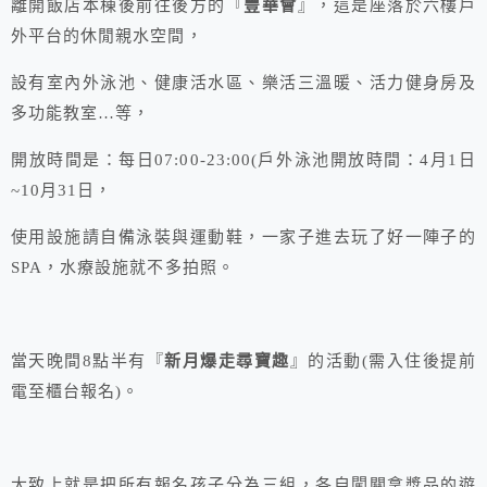
離開飯店本棟後前往後方的『
豐華會
』，這是座落於六樓戶
外平台的休閒親水空間，
設有室內外泳池、健康活水區、樂活三溫暖、活力健身房及
多功能教室…等，
開放時間是：每日07:00-23:00(戶外泳池開放時間：4月1日
~10月31日，
使用設施請自備泳裝與運動鞋，一家子進去玩了好一陣子的
SPA，水療設施就不多拍照。
當天晚間8點半有『
新月爆走尋寶趣
』的活動(需入住後提前
電至櫃台報名)。
大致上就是把所有報名孩子分為三組，各自闖關拿獎品的遊