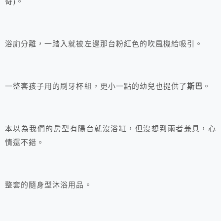
奇)。
浴廁分離，一踏入就被左邊那台粉紅色的吹風機給吸引。
一整套孩子用的刷牙杯組，更小一點的幼兒也提供了
斯巴
。
本以為我們的房型有陽台就沒浴缸，但沒想到兩者兼具，心
情還不錯。
整套的隨身型沐浴用品。