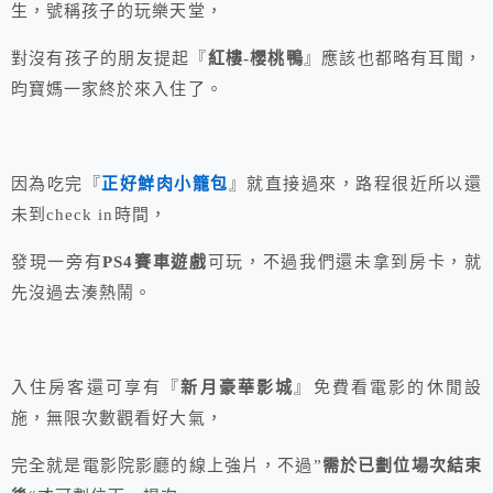
生，號稱孩子的玩樂天堂，
對沒有孩子的朋友提起『
紅樓-櫻桃鴨
』應該也都略有耳聞，
昀寶媽一家終於來入住了。
因為吃完『
正好鮮肉小籠包
』就直接過來，路程很近所以還
未到check in時間，
發現一旁有
PS4賽車遊戲
可玩，不過我們還未拿到房卡，就
先沒過去湊熱鬧。
入住房客還可享有『
新月豪華影城
』免費看電影的休閒設
施，無限次數觀看好大氣，
完全就是電影院影廳的線上強片，不過”
需於已劃位場次結束