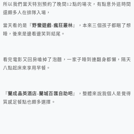
所以我們當天特別預約了晚間12點的場次，有點意外這時間
還頗多人在排隊入場，
當天看的是『
野蠻遊戲-瘋狂叢林
』，本來三個孩子都睏了想
睡，後來是邊看邊笑到結尾。
看完電影又回房嗑掉了泡麵，一家子睡到連翻身都懶，隔天
八點起床來享用早餐。
『
蘭成晶英酒店-蘭城百匯自助吧
』，整體來說我個人是覺得
質感足餐點也頗多選擇。