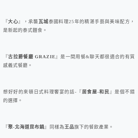
『
大心
』，承襲
瓦城
泰國料理25年的精湛手藝與美味配方，
是新起的泰式麵食。
『
古拉爵餐廳 GRAZIE
』是一間用餐&聊天都很適合的有質
感義式餐廳。
想好好的來頓日式料理饗宴的話-『
居食屋-和民
』是個不錯
的選擇。
『
聚-北海道昆布鍋
』同樣為
王品
旗下的餐飲產業。