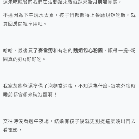
還未吃晚餐的我們在活動結束後就跑來
新月廣場
覓食，
不過因為下午玩水太累，孩子們都懶得上餐廳規矩吃飯，就
買回房間裡享用吧。
哈哈，最後買了
麥當勞
和有名的
魏姐包心粉圓
，順帶一提~粉
圓真的好Q好好吃。
我家灰熊爸還準備了泡麵當消夜，不知道為什麼~每次外宿時
睡前都會想來碗泡麵啊！
交往時沒看過午夜場，結婚有孩子後就更別提這麼晚出門去
看電影，