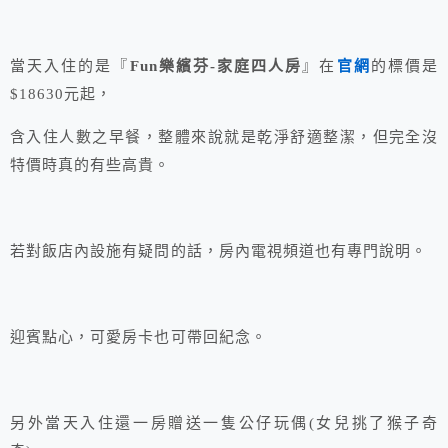
當天入住的是『
Fun樂繽芬-家庭四人房
』在
官網
的標價是
$18630元起，
含入住人數之早餐，整體來說就是乾淨舒適整潔，但完全沒
特價時真的有些高貴。
若對飯店內設施有疑問的話，房內電視頻道也有專門說明。
迎賓點心，可愛房卡也可帶回紀念。
另外當天入住還一房贈送一隻公仔玩偶(女兒挑了猴子奇