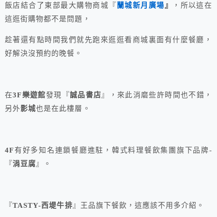
飯店結合了東部最大購物商城『
蘭城新月廣場
』
，所以這在
這逛街購物都不是問題，
趁著還有點時間我們就先跑來逛逛看商城裏面有什麼餐廳，
好解決沒預約的晚餐。
在
3F樂遊館
發現『
誠品書店
』，來此消磨些許時間也不錯，
另外
影城
也是在此樓層。
4F
有好多知名連鎖餐廳進駐，韓式料理餐飲集團旗下品牌-
『
涓豆腐
』。
『
TASTY-西堤牛排
』王品旗下餐飲，這應該不用多介紹。