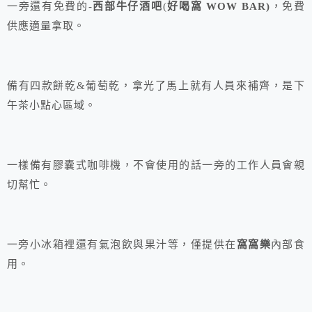
一旁還有免費的-
西部牛仔酒吧
(
好喝窩 WOW BAR)
，免費
供應適量拿取。
備有四款餅乾&葡萄乾，拿光了馬上就有人員來補齊，是下
午茶小點心區域。
一樣備有膠囊式咖啡機，不會使用的話一旁的工作人員會親
切幫忙。
一旁小冰箱裡還有氣泡飲與果汁等，僅提供在
窩窩樂
內部食
用。