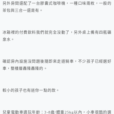
另外房間還配了一台膠囊式咖啡機，一種口味兩枚，一般的
茶包與三合一還是有。
冰箱裡的付費飲料我們就完全沒動了，另外桌上備有四瓶礦
泉水。
確認房內設施沒問題後隨即來走道騎車，不少孩子已經選好
車，整樓層轟隆轟隆的。
較小的孩子也有迷你一點的款。
兒童電動車適玩年齡：3-8歲/體重25kg以內，小車很酷的選