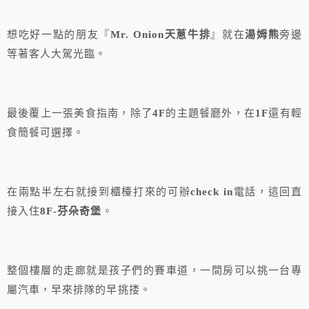
想吃好一點的朋友『
Mr. Onion天蔥牛排
』就在
湯姆熊
旁邊
等著客人大駕光臨。
最後覆上一張美食指南，除了
4F
的主題餐廳外，在
1F
還有輕
食簡餐可選擇。
在兩點半左右就接到櫃檯打來的可辦
check in
電話，這回直
接入住
8F-芬朵奇堡
。
整個樓層的走廊就是孩子們的賽車道，一間房可以挑一台專
屬汽車，早來排隊的早挑搂。