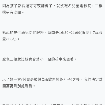
因為孩子都看過
可可夜總會
了，就沒報名兒童電影院，二樓
還另有空間。
貼心的提供幼兒陪伴服務，時間是16:30~21:00(限制4-7歲孩
童/15人)。
感覺二樓就比較適合幼小一點的孩童來窩著。
玩了好一會(其實是被餅乾&飲料填飽肚子)之後，我們決定離
開
窩窩
到別處看看。