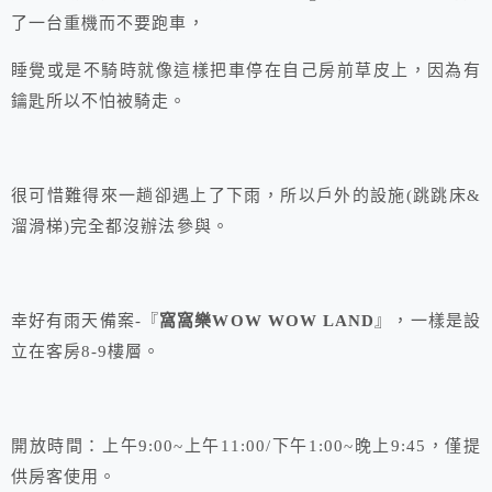
了一台重機而不要跑車，
睡覺或是不騎時就像這樣把車停在自己房前草皮上，因為有
鑰匙所以不怕被騎走。
很可惜難得來一趟卻遇上了下雨，所以戶外的設施(跳跳床&
溜滑梯)完全都沒辦法參與。
幸好有雨天備案-『
窩窩樂WOW WOW LAND
』，一樣是設
立在客房8-9樓層。
開放時間：上午9:00~上午11:00/下午1:00~晚上9:45，僅提
供房客使用。