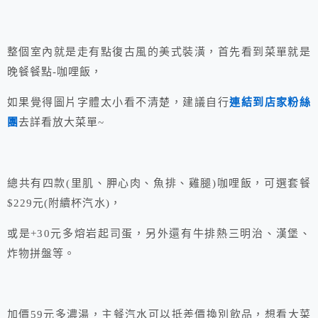
整個室內就是走有點復古風的美式裝潢，首先看到菜單就是
晚餐餐點-咖哩飯，
如果覺得圖片字體太小看不清楚，建議自行
連結到店家粉絲
團
去詳看放大菜單~
總共有四款(里肌、胛心肉、魚排、雞腿)咖哩飯，可選套餐
$229元(附續杯汽水)，
或是+30元多熔岩起司蛋，另外還有牛排熱三明治、漢堡、
炸物拼盤等。
加價59元多濃湯，主餐汽水可以抵差價換別飲品，想看大菜