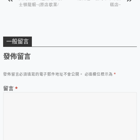
士頓龍蝦~(原店歇業/
糕店~
新加盟店在八德廣豐
旁)
一般留言
發佈留言
發佈留言必須填寫的電子郵件地址不會公開。
必填欄位標示為
*
留言
*