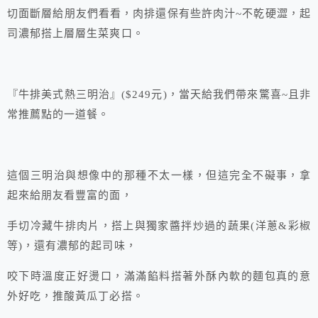
切面斷層給朋友們看看，肉排還保有些許肉汁~不乾硬澀，起
司濃郁搭上層層生菜爽口。
『牛排美式熱三明治』($249元)，當天給我們帶來驚喜~且非
常推薦點的一道餐。
這個三明治與想像中的那種不太一樣，但這完全不礙事，拿
起來給朋友看豐富的面，
手切冷藏牛排肉片，搭上與獨家醬拌炒過的蔬果(洋蔥&彩椒
等)，還有濃郁的起司味，
咬下時溫度正好燙口，滿滿餡料搭著外酥內軟的麵包真的意
外好吃，推酸黃瓜丁必搭。