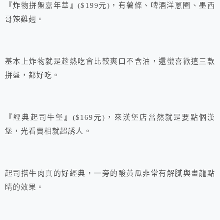
『炸物拼盤嘉年華』($199元)，有薯條、啤酒洋蔥圈、墨西
哥辣雞翅。
基本上炸物就是趁熱吃會比較爽口不含油，還蠻喜歡這三款
拼盤，都好吃。
『經典起司牛堡』($169元)，來漢堡店當然就是要點個漢
堡，光看賣相就超誘人。
起司搭牛肉真的好經典，一旁的酸黃瓜非常有解膩與畫龍點
睛的效果。