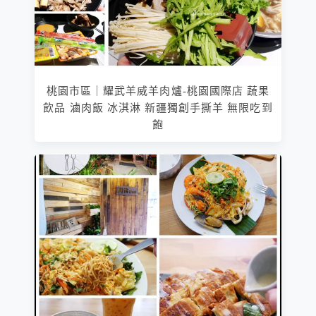
桃園市區｜耀武羊威羊肉爐-桃園國際店 蔬果
飲品 滷肉飯 冰淇淋 新疆獨創手撕羊 無限吃到
飽