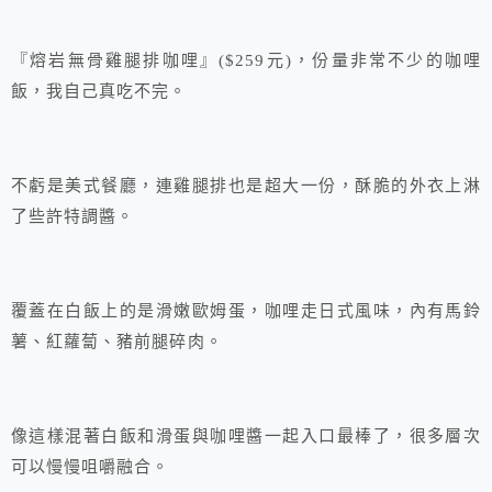
『熔岩無骨雞腿排咖哩』($259元)，份量非常不少的咖哩
飯，我自己真吃不完。
不虧是美式餐廳，連雞腿排也是超大一份，酥脆的外衣上淋
了些許特調醬。
覆蓋在白飯上的是滑嫩歐姆蛋，咖哩走日式風味，內有馬鈴
薯、紅蘿蔔、豬前腿碎肉。
像這樣混著白飯和滑蛋與咖哩醬一起入口最棒了，很多層次
可以慢慢咀嚼融合。