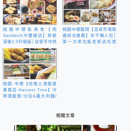
桃園中壢區美食【肉
桃園中壢龍岡【忠貞市場周
Sandwich中豐總店】新裝
邊綜合推薦】米干懶人包│
潢後2.0升級版│自家手作烘
第一次來也能老新店吃透
焙吐司│幸福早午餐
透！
桃園-中壢【哈惟士潛艇堡
專賣店-Harvest Time】冷
熱潛艇堡/沙拉&義大利麵/
烤馬鈴薯
相關文章