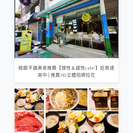
桃園平鎮美食推薦【理性＆感性cafe'】近育達
高中│推薦3D立體招牌拉花