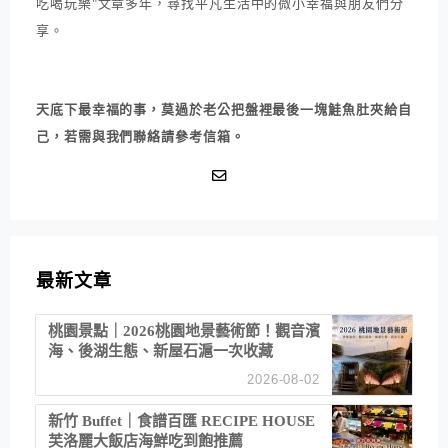
吃喝玩樂"文章多年，尋找平凡生活中的微小幸福與朋友們分
享。
天底下最幸福的事，莫過於老公把盤裡最後一塊鮭魚肚夾給自
己，若需與我們聯絡請參考信箱。
最新文章
桃園景點｜2026桃園地景藝術節！觀音濱
海、後湖生態、新屋石滬一次收藏
2026-08-02
新竹 Buffet｜食譜百匯 RECIPE HOUSE
芙洛麗大飯店海鮮吃到飽推薦