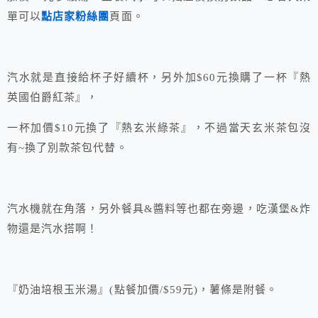
單可以
點店家粉絲團
頁面。
汽水就是直接給杯子好續杯，另外加$60元換購了一杯『熱
英國伯爵紅茶』，
一杯加價$10元換了『熱玄米綠茶』，不過當天玄米茶包沒
有~換了別款茶包代替。
汽水機就在角落，另外餐具&醬料等也都在旁邊，吃漢堡&炸
物還是汽水搭啊！
『奶油培根玉米湯』(點餐加價/$59元)，薯條是附餐。