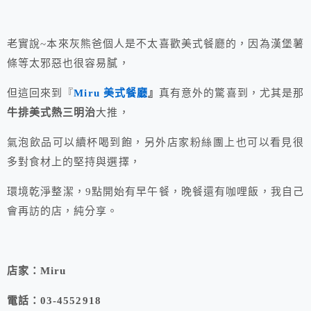
老實說~本來灰熊爸個人是不太喜歡美式餐廳的，因為漢堡薯
條等太邪惡也很容易膩，
但這回來到『
Miru 美式餐廳
』
真有意外的驚喜到，尤其是那
牛排美式熱三明治
大推，
氣泡飲品可以續杯喝到飽，另外店家粉絲團上也可以看見很
多對食材上的堅持與選擇，
環境乾淨整潔，9點開始有早午餐，晚餐還有咖哩飯，我自己
會再訪的店，純分享。
店家：Miru
電話：03-4552918