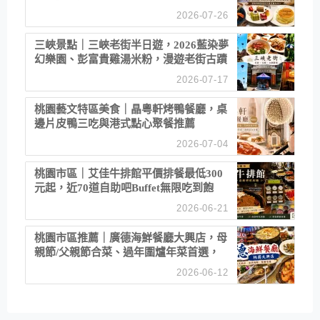
2026-07-26
三峽景點｜三峽老街半日遊，2026藍染夢
幻樂園、彭富貴雞湯米粉，漫遊老街古蹟
2026-07-17
桃園藝文特區美食｜晶粵軒烤鴨餐廳，桌
邊片皮鴨三吃與港式點心聚餐推薦
2026-07-04
桃園市區｜艾佳牛排館平價排餐最低300
元起，近70道自助吧Buffet無限吃到飽
2026-06-21
桃園市區推薦｜廣德海鮮餐廳大興店，母
親節/父親節合菜、過年圍爐年菜首選，
招牌白鯧米粉必點
2026-06-12