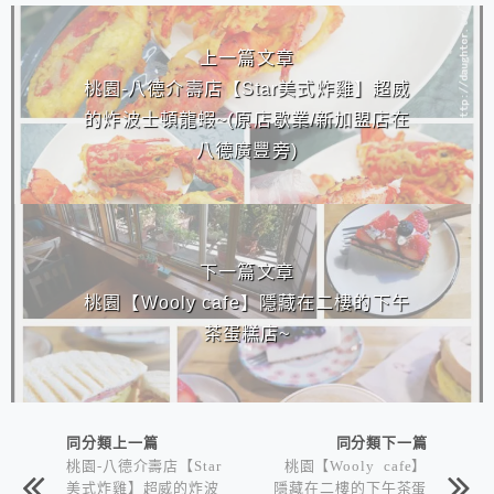
相連文章
上一篇文章
桃園-八德介壽店【Star美式炸雞】超威
的炸波士頓龍蝦~(原店歇業/新加盟店在
八德廣豐旁)
下一篇文章
桃園【Wooly cafe】隱藏在二樓的下午
茶蛋糕店~
同分類上一篇
同分類下一篇
桃園-八德介壽店【Star
桃園【Wooly cafe】
美式炸雞】超威的炸波
隱藏在二樓的下午茶蛋