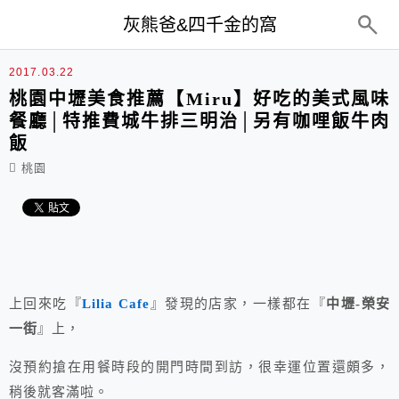
top-menu
灰熊爸&四千金的窩
2017.03.22
桃園中壢美食推薦【Miru】好吃的美式風味
餐廳│特推費城牛排三明治│另有咖哩飯牛肉
飯
桃園
上回來吃『
Lilia Cafe
』發現的店家，一樣都在『
中壢-榮安
一街
』上，
沒預約搶在用餐時段的開門時間到訪，很幸運位置還頗多，
稍後就客滿啦。