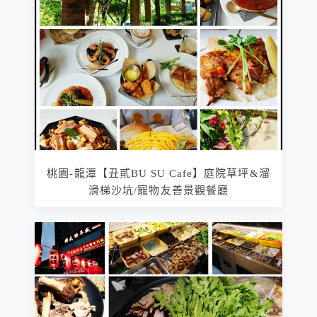
桃園-龍潭【丑貳BU SU Cafe】庭院草坪&溜
滑梯沙坑/寵物友善景觀餐廳