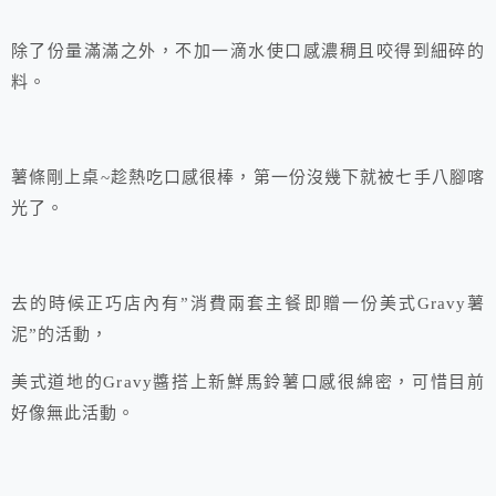
除了份量滿滿之外，不加一滴水使口感濃稠且咬得到細碎的
料。
薯條剛上桌~趁熱吃口感很棒，第一份沒幾下就被七手八腳喀
光了。
去的時候正巧店內有”消費兩套主餐即贈一份美式Gravy薯
泥”的活動，
美式道地的Gravy醬搭上新鮮馬鈴薯口感很綿密，可惜目前
好像無此活動。