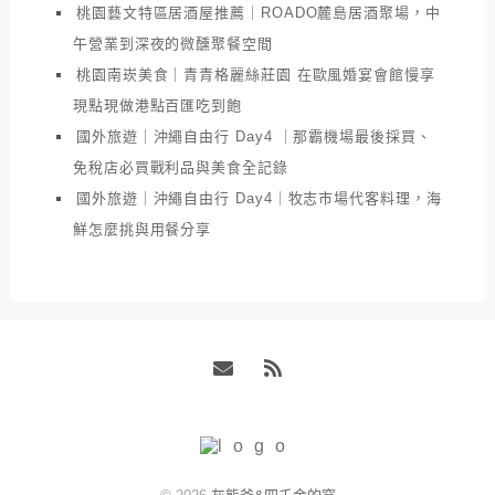
桃園藝文特區居酒屋推薦｜ROADO麓島居酒聚場，中
午營業到深夜的微醺聚餐空間
桃園南崁美食｜青青格麗絲莊園 在歐風婚宴會館慢享
現點現做港點百匯吃到飽
國外旅遊｜沖繩自由行 Day4 ｜那霸機場最後採買、
免稅店必買戰利品與美食全記錄
國外旅遊｜沖繩自由行 Day4｜牧志市場代客料理，海
鮮怎麼挑與用餐分享
Email
RSS