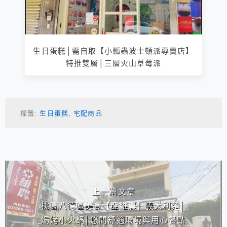
生日蛋糕│需自取【小瓢蟲波士頓派專賣店】
特推雙層│三層火山草莓派
標籤:
生日蛋糕
,
宅配商品
相連文章
上一篇文章
桃園八德區美食【亞維農】義大利麵│
焗烤小火鍋│悠閒舒適環境與用心餐點