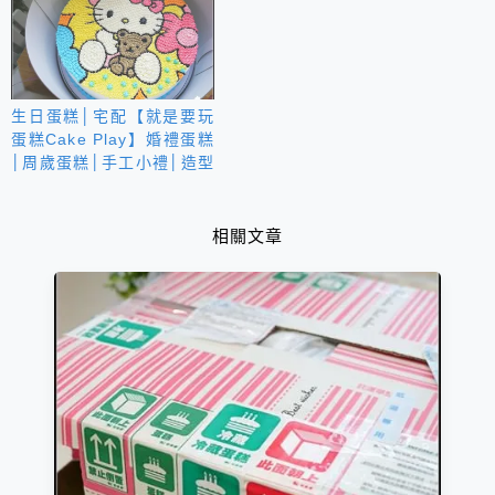
生日蛋糕│宅配【就是要玩
蛋糕Cake Play】婚禮蛋糕
│周歲蛋糕│手工小禮│造型
蛋糕
相關文章