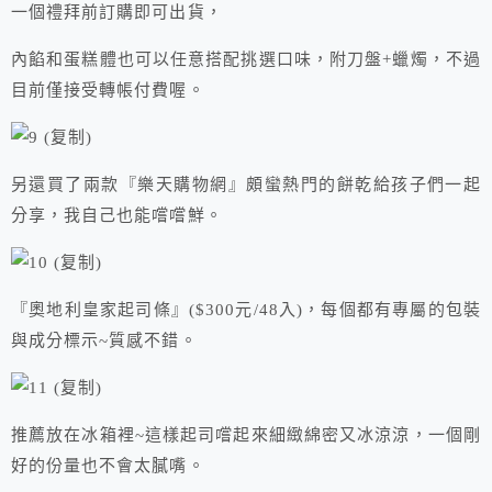
一個禮拜前訂購即可出貨，
內餡和蛋糕體也可以任意搭配挑選口味，附刀盤+蠟燭，不過
目前僅接受轉帳付費喔。
另還買了兩款『樂天購物網』頗蠻熱門的餅乾給孩子們一起
分享，我自己也能嚐嚐鮮。
『奧地利皇家起司條』($300元/48入)，每個都有專屬的包裝
與成分標示~質感不錯。
推薦放在冰箱裡~這樣起司嚐起來細緻綿密又冰涼涼，一個剛
好的份量也不會太膩嘴。