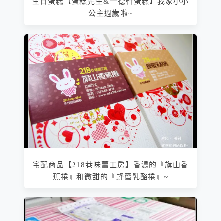
生日蛋糕【蛋糕先生&一德軒蛋糕】我家小小
公主週歲啦~
宅配商品【218巷味蕾工房】香濃的『旗山香
蕉捲』和微甜的『蜂蜜乳酪捲』~