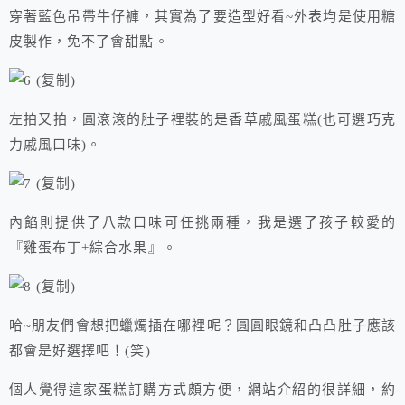
穿著藍色吊帶牛仔褲，其實為了要造型好看~外表均是使用糖
皮製作，免不了會甜點。
左拍又拍，圓滾滾的肚子裡裝的是香草戚風蛋糕(也可選巧克
力戚風口味)。
內餡則提供了八款口味可任挑兩種，我是選了孩子較愛的
『雞蛋布丁+綜合水果』。
哈~朋友們會想把蠟燭插在哪裡呢？圓圓眼鏡和凸凸肚子應該
都會是好選擇吧！(笑)
個人覺得這家蛋糕訂購方式頗方便，網站介紹的很詳細，約