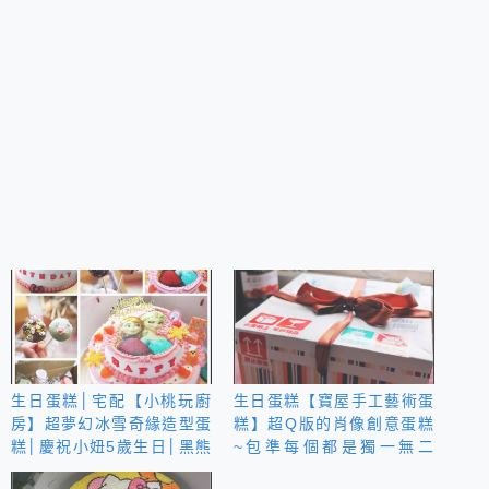
生日蛋糕│宅配【小桃玩廚
生日蛋糕【寶屋手工藝術蛋
房】超夢幻冰雪奇緣造型蛋
糕】超Q版的肖像創意蛋糕
糕│慶祝小妞5歲生日│黑熊
~包準每個都是獨一無二
先生巧克力布朗尼
啊！