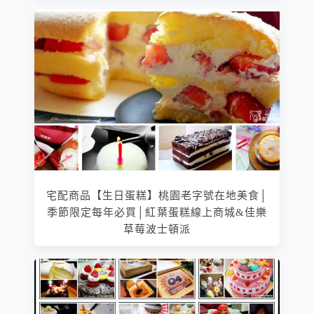
宅配商品【生日蛋糕】桃園老字號在地美食│
季節限定每年必買│紅葉蛋糕線上商城&佳樂
草莓波士頓派