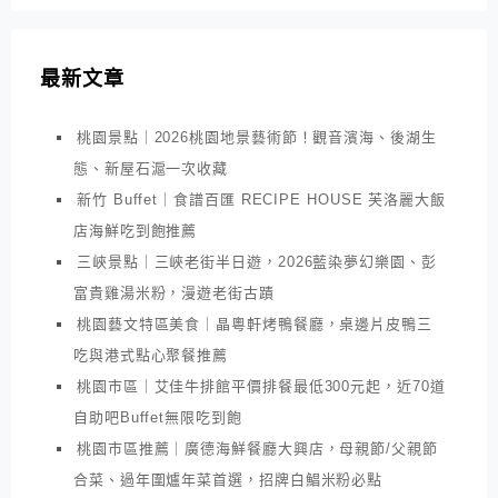
最新文章
桃園景點｜2026桃園地景藝術節！觀音濱海、後湖生
態、新屋石滬一次收藏
新竹 Buffet｜食譜百匯 RECIPE HOUSE 芙洛麗大飯
店海鮮吃到飽推薦
三峽景點｜三峽老街半日遊，2026藍染夢幻樂園、彭
富貴雞湯米粉，漫遊老街古蹟
桃園藝文特區美食｜晶粵軒烤鴨餐廳，桌邊片皮鴨三
吃與港式點心聚餐推薦
桃園市區｜艾佳牛排館平價排餐最低300元起，近70道
自助吧Buffet無限吃到飽
桃園市區推薦｜廣德海鮮餐廳大興店，母親節/父親節
合菜、過年圍爐年菜首選，招牌白鯧米粉必點