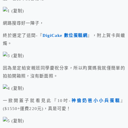
網路搜尋好一陣子，
終於選定了這間-『
DigiCake 數位蛋糕網
』，附上賀卡與蠟
燭。
因為是定給安親班同學慶祝分享，所以昀寶媽我就僅簡單的
拍拍開箱照，沒有斷面照。
一掀開蓋子就看見此『10吋-
神偷奶爸小小兵蛋糕
』
($1550+運費220元)，真是可愛！