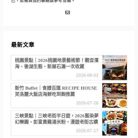
己，若需與我們聯絡請參考信箱。
最新文章
桃園景點｜2026桃園地景藝術節！觀音濱
海、後湖生態、新屋石滬一次收藏
2026-08-02
新竹 Buffet｜食譜百匯 RECIPE HOUSE
芙洛麗大飯店海鮮吃到飽推薦
2026-07-26
三峽景點｜三峽老街半日遊，2026藍染夢
幻樂園、彭富貴雞湯米粉，漫遊老街古蹟
2026-07-17