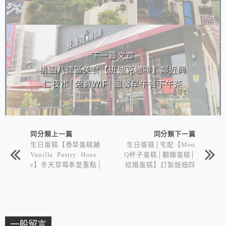
下一篇文章
桃園八德區美食【班迪克咖啡】鄰近興
仁夜市│免費WiF│溫馨早午餐下午茶
同分類上一篇
同分類下一篇
生日蛋糕【香草蛋糕舖
生日蛋糕│宅配【Moo
Vanilla Pastry Hous
Q杯子蛋糕│翻糖蛋糕│
e】冬天草莓季是重點│
結婚蛋糕】訂製妞妞四
昀庭11歲生日
歲生日蛋糕
一般留言