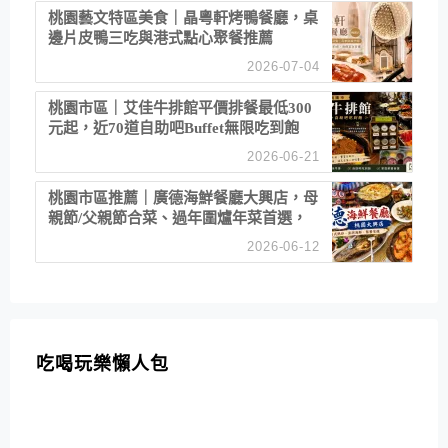
桃園藝文特區美食｜晶粵軒烤鴨餐廳，桌
邊片皮鴨三吃與港式點心聚餐推薦
2026-07-04
桃園市區｜艾佳牛排館平價排餐最低300
元起，近70道自助吧Buffet無限吃到飽
2026-06-21
桃園市區推薦｜廣德海鮮餐廳大興店，母
親節/父親節合菜、過年圍爐年菜首選，
招牌白鯧米粉必點
2026-06-12
吃喝玩樂懶人包