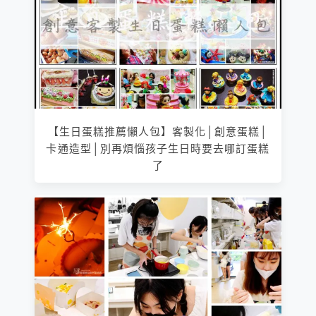
【生日蛋糕推薦懶人包】客製化│創意蛋糕│
卡通造型│別再煩惱孩子生日時要去哪訂蛋糕
了