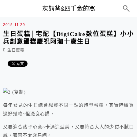
top-menu
灰熊爸&四千金的窩
2015.11.29
生日蛋糕│宅配【DigiCake數位蛋糕】小小
兵創意蛋糕慶祝阿珈十歲生日
生日蛋糕
每年女兒的生日總會想買不同一點的造型蛋糕，其實陸續買
過好幾款~但憑良心講，
又要迎合孩子心意~卡通造型美，又要符合大人的少甜不膩口
感，著實不太容易呢。