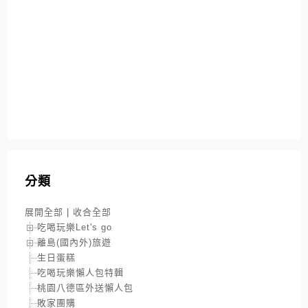
分類
展開全部
|
收合全部
吃喝玩樂Let's go
離島(國內外)旅遊
生日蛋糕
吃喝玩樂懶人包特輯
桃園八德區外送懶人包
敗家團購