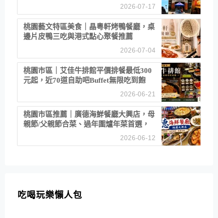
2026-07-17
桃園藝文特區美食｜晶粵軒烤鴨餐廳，桌
邊片皮鴨三吃與港式點心聚餐推薦
2026-07-04
桃園市區｜艾佳牛排館平價排餐最低300
元起，近70道自助吧Buffet無限吃到飽
2026-06-21
桃園市區推薦｜廣德海鮮餐廳大興店，母
親節/父親節合菜、過年圍爐年菜首選，
招牌白鯧米粉必點
2026-06-12
吃喝玩樂懶人包