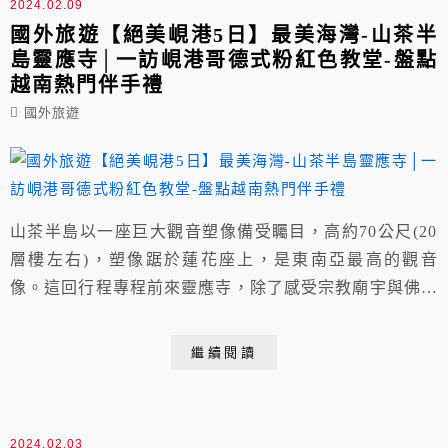
2024.02.09
國外旅遊【絕美峴港5日】最美海灣-山茶半
島靈應寺│一訪峴港哥德式粉紅色教堂-盤點
越南熱門伴手禮
國外旅遊
山茶半島以一座巨大觀音塑像備受矚目，高約70公尺(20
層樓左右)，塑像踞於蓮花座上，是東南亞最高的觀音
像。這回行程專程前來靈應寺，除了感受宗教廟宇與佛像
的莊嚴肅穆之美外，也能從山茶半島上愜意的眺望綿延海
岸線以及鳥瞰整座峴港市。 緊接著來到擁有峴港市區最
繼續閱讀
夯景點-粉紅大教堂，是峴港最大且最古老的教堂(已有近
百年歷史)，建築風格為浪漫的哥德式，粉紅糖果色充滿
少女夢幻感，也因此成為許多遊客拍照打卡的熱門景...
2024.02.03