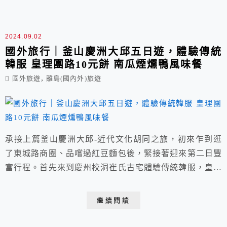
店還有啤酒與炸雞當宵夜，與家人渡過了開心又難忘的一
天。
2024.09.02
國外旅行｜釜山慶洲大邱五日遊，體驗傳統
韓服 皇理團路10元餅 南瓜煙燻鴨風味餐
,
國外旅遊
離島(國內外)旅遊
承接上篇釜山慶洲大邱-近代文化胡同之旅，初來乍到逛
了東城路商圈、品嚐過紅豆麵包後，緊接著迎來第二日豐
富行程。首先來到慶州校洞崔氏古宅體驗傳統韓服，皇理
團路上滿是由傳統韓屋改建而成的餐廳、咖啡館、拍貼站
與各款特色商店林立，新舊復古氛圍深受時下年輕人喜
繼續閱讀
愛，推薦會牽絲、口感外酥內軟的十元餅，午餐則安排慶
洲特色南瓜鴨肉搭配紫米飯，屬於農村健康養生餐。