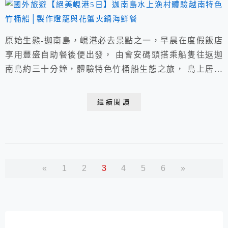
原始生態-迦南島，峴港必去景點之一，早晨在度假飯店
享用豐盛自助餐後便出發， 由會安碼頭搭乘船隻往返迦
南島約三十分鐘，體驗特色竹桶船生態之旅， 島上居民
大多以捕魚及木雕維生，純樸熱情，午餐則享用豐盛的海
鮮火鍋。
繼續閱讀
«
1
2
3
4
5
6
»