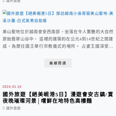
國外旅遊
美山聖地位於越南會安西南部，坐落在令人驚艷的大自然
原始翡翠山谷中， 這裡的建築約在公元4到14世紀之間建
成，為歷任國王舉行宗教儀式的場所。 占婆王國深受印
度影響，信奉婆羅門教，祭拜濕婆神，有越南小吳哥窟之
稱， 建議安排一至二小時慢慢欣賞、感受這列入世界遺
繼續閱讀
產的印度寺廟建築群遺址。
2024.01.10
國外旅遊【絕美峴港5日】漫遊會安古鎮/賞
夜晚璀璨河景│嚐鮮在地特色高樓麵
國外旅遊