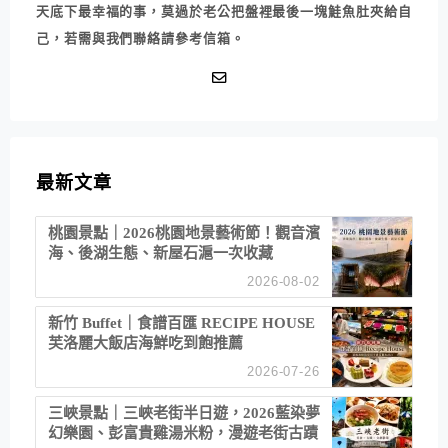
天底下最幸福的事，莫過於老公把盤裡最後一塊鮭魚肚夾給自
己，若需與我們聯絡請參考信箱。
最新文章
桃園景點｜2026桃園地景藝術節！觀音濱
海、後湖生態、新屋石滬一次收藏
2026-08-02
新竹 Buffet｜食譜百匯 RECIPE HOUSE
芙洛麗大飯店海鮮吃到飽推薦
2026-07-26
三峽景點｜三峽老街半日遊，2026藍染夢
幻樂園、彭富貴雞湯米粉，漫遊老街古蹟