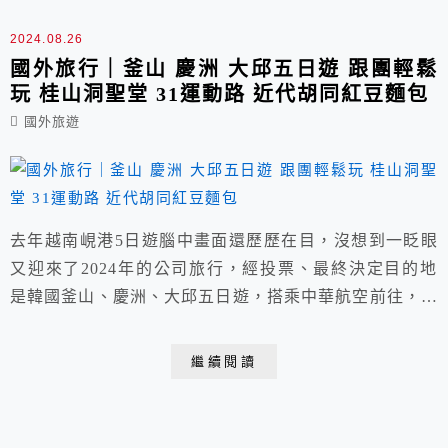
2024.08.26
國外旅行｜釜山 慶洲 大邱五日遊 跟團輕鬆
玩 桂山洞聖堂 31運動路 近代胡同紅豆麵包
國外旅遊
去年越南峴港5日遊腦中畫面還歷歷在目，沒想到一眨眼
又迎來了2024年的公司旅行，經投票、最終決定目的地
是韓國釜山、慶洲、大邱五日遊，搭乘中華航空前往，僅
入彩妝單站購物無壓力。 行程包含體驗傳統韓服，遊艇
夜景、觀賞塗鴉秀、金海鐵道自行車，松島覽車、最新天
繼續閱讀
空膠囊列車以及大人小孩都會喜歡的SKYLINE斜坡滑
車，每天行程都超好玩又豐富，跟團吃喝輕鬆很適合闔家
親子。