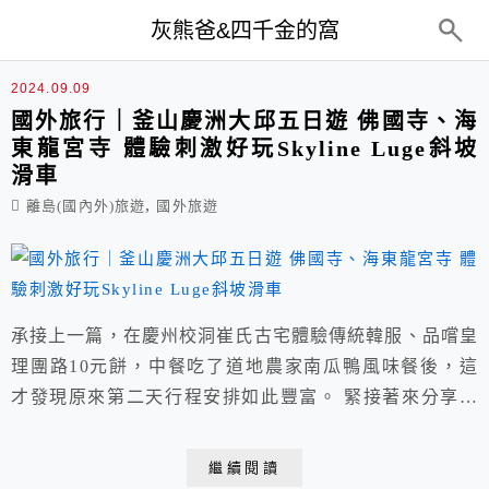
top-menu
灰熊爸&四千金的窩
國外旅遊
2024.09.09
國外旅行｜釜山慶洲大邱五日遊 佛國寺、海
東龍宮寺 體驗刺激好玩Skyline Luge斜坡
滑車
,
離島(國內外)旅遊
國外旅遊
承接上一篇，在慶州校洞崔氏古宅體驗傳統韓服、品嚐皇
理團路10元餅，中餐吃了道地農家南瓜鴨風味餐後，這
才發現原來第二天行程安排如此豐富。 緊接著來分享下
午的景點，首先造訪世界文華遺產佛國寺、面對日本海的
壯闊海東龍宮寺，以及刺激好玩Skyline Luge斜坡滑車
繼續閱讀
+空中景觀纜車，晚餐是能補充精氣神的人蔘雞，回到飯