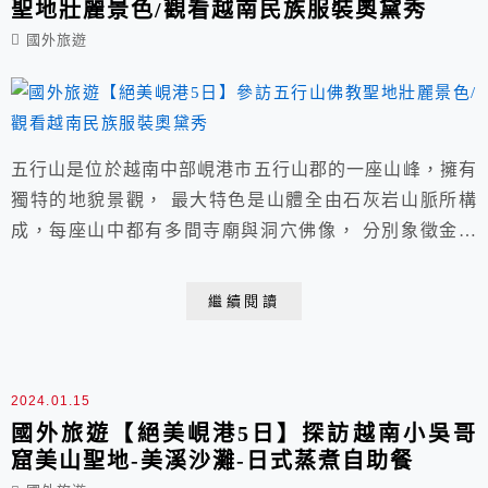
聖地壯麗景色/觀看越南民族服裝奧黛秀
國外旅遊
五行山是位於越南中部峴港市五行山郡的一座山峰，擁有
獨特的地貌景觀， 最大特色是山體全由石灰岩山脈所構
成，每座山中都有多間寺廟與洞穴佛像， 分別象徵金、
木、水、火、土等五行，其中水與山是最多人會去的觀光
景點， 建議可搭單程電梯上山，順遊後再步行下山，既
繼續閱讀
不會太累又能飽覽風光景緻。
2024.01.15
國外旅遊【絕美峴港5日】探訪越南小吳哥
窟美山聖地-美溪沙灘-日式蒸煮自助餐