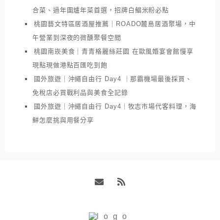
合菜、過年圍爐年菜首選，招牌白鯧米粉必點
桃園藝文特區居酒屋推薦｜ROADO麓島居酒聚場，中
午營業到深夜的微醺聚餐空間
桃園南崁美食｜青青格麗絲莊園 在歐風婚宴會館慢享
現點現做港點百匯吃到飽
國外旅遊｜沖繩自由行 Day4 ｜那霸機場最後採買、
免稅店必買戰利品與美食全記錄
國外旅遊｜沖繩自由行 Day4｜牧志市場代客料理，海
鮮怎麼挑與用餐分享
Email
RSS