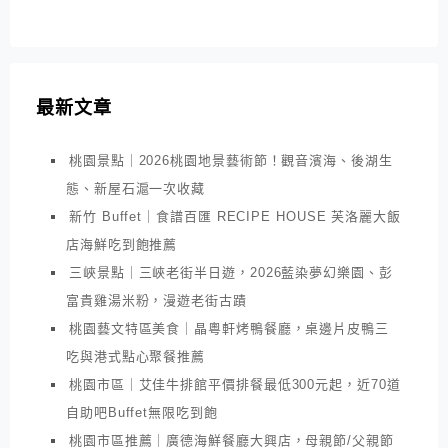
最新文章
桃園景點｜2026桃園地景藝術節！觀音濱海、後湖生
態、新屋石滬一次收藏
新竹 Buffet｜食譜百匯 RECIPE HOUSE 芙洛麗大飯
店海鮮吃到飽推薦
三峽景點｜三峽老街半日遊，2026藍染夢幻樂園、彭
富貴雞湯米粉，漫遊老街古蹟
桃園藝文特區美食｜晶粵軒烤鴨餐廳，桌邊片皮鴨三
吃與港式點心聚餐推薦
桃園市區｜艾佳牛排館平價排餐最低300元起，近70道
自助吧Buffet無限吃到飽
桃園市區推薦｜廣德海鮮餐廳大興店，母親節/父親節