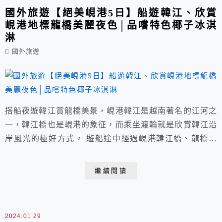
國外旅遊【絕美峴港5日】船遊韓江、欣賞
峴港地標龍橋美麗夜色│品嚐特色椰子冰淇
淋
國外旅遊
搭船夜遊韓江賞龍橋美景，峴港韓江是越南著名的江河之
一，韓江橋也是峴港的象征，而乘坐渡輪就是欣賞韓江沿
岸風光的極好方式。 遊船途中經過峴港韓江橋、龍橋、
順福橋、陳氏李橋等四座著名大橋，船上可唱卡拉OK，
微風輕拂、氣氛歡快，岸邊建築璀璨奪目、先進帶科技
繼續閱讀
感，還能看到峴港新地標摩天輪，特別是在週末或節慶的
時候，還有機會欣賞到龍頭噴出烈火、場面震撼。
2024.01.29