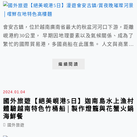
會安古鎮，位於越南廣南省最大的秋盆河河口下游，距離
峴港約30公里， 早期因地理要素以及氣候關係、成為了
繁忙的國際貿易港，多國商船在此匯集。 人文與商業貿
易並進，當地建築融合了法國歐式、中國古風、越南傳
統...多重特色， 漫步在斑駁且帶濃厚歲月感的古鎮能感
繼續閱讀
受到居民風俗生活、宗教信仰與手工藝術。
2024.01.04
國外旅遊【絕美峴港5日】迦南島水上漁村
體驗越南特色竹桶船│製作燈籠與花蟹火鍋
海鮮餐
國外旅遊