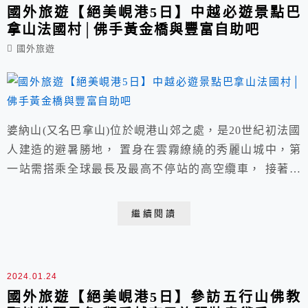
國外旅遊【絕美峴港5日】中越必遊景點巴
拿山法國村│佛手黃金橋與豐富自助吧
國外旅遊
婆納山(又名巴拿山)位於峴港山郊之處，是20世紀初法國
人建造的避暑勝地， 置身在雲霧繚繞的秀麗山城中，第
一站需搭乘全球最長及最高不停站的高空纜車， 接著短
暫轉乘第二段，沿途鳥瞰峴港市區、碧藍海灣及綠蔭蔥鬱
山谷等自然美景， 首先抵達巨手黃金橋天空步道、感嘆
繼續閱讀
鬼斧神工之妙，山頂法國村古典且浪漫唯美。
2024.01.24
國外旅遊【絕美峴港5日】參訪五行山佛教