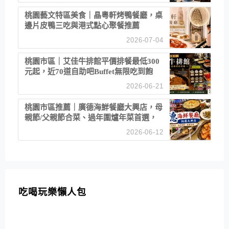
桃園藝文特區美食｜晶粵軒烤鴨餐廳，桌
邊片皮鴨三吃與港式點心聚餐推薦
2026-07-04
桃園市區｜艾佳牛排館平價排餐最低300
元起，近70道自助吧Buffet無限吃到飽
2026-06-21
桃園市區推薦｜廣德海鮮餐廳大興店，母
親節/父親節合菜、過年圍爐年菜首選，
招牌白鯧米粉必點
2026-06-12
吃喝玩樂懶人包