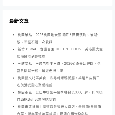
最新文章
桃園景點｜2026桃園地景藝術節！觀音濱海、後湖生
態、新屋石滬一次收藏
新竹 Buffet｜食譜百匯 RECIPE HOUSE 芙洛麗大飯
店海鮮吃到飽推薦
三峽景點｜三峽老街半日遊，2026藍染夢幻樂園、彭
富貴雞湯米粉，漫遊老街古蹟
桃園藝文特區美食｜晶粵軒烤鴨餐廳，桌邊片皮鴨三
吃與港式點心聚餐推薦
桃園市區｜艾佳牛排館平價排餐最低300元起，近70道
自助吧Buffet無限吃到飽
桃園市區推薦｜廣德海鮮餐廳大興店，母親節/父親節
合菜、過年圍爐年菜首選，招牌白鯧米粉必點