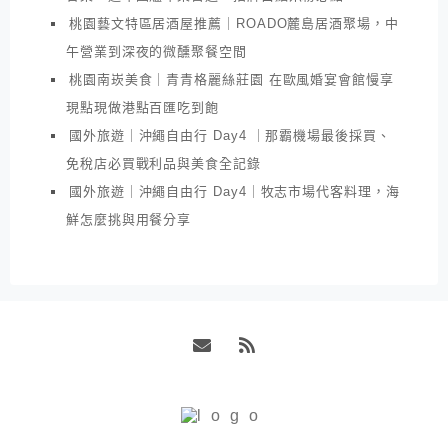
桃園藝文特區居酒屋推薦｜ROADO麓島居酒聚場，中
午營業到深夜的微醺聚餐空間
桃園南崁美食｜青青格麗絲莊園 在歐風婚宴會館慢享
現點現做港點百匯吃到飽
國外旅遊｜沖繩自由行 Day4 ｜那霸機場最後採買、
免稅店必買戰利品與美食全記錄
國外旅遊｜沖繩自由行 Day4｜牧志市場代客料理，海
鮮怎麼挑與用餐分享
Email
RSS