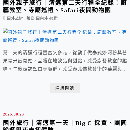
國外親子旅行｜清邁第二天行程全紀錄：廚
藝教室、寺廟巡禮、Safari夜間動物園
,
國外旅遊
離島(國內外)旅遊
第二天的清邁行程豐富又多元，從動手做泰式炒河粉與芒
果糯米飯開始，品嚐在地飲品與甜點，感受廚藝教室的趣
味。午後走訪藍白寺廟群，感受泰北佛教藝術的華麗與靜
謐。傍晚進入Safari夜間動物園，與長頸鹿近距離互動，
餵食體驗好難忘。夜晚在熱帶雨林風格的森林系餐廳用
繼續閱讀
餐，燈光與綠意交織，是一天最完美的收尾。
2025.08.26
國外旅行｜清邁第一天｜Big C 採買、團圓