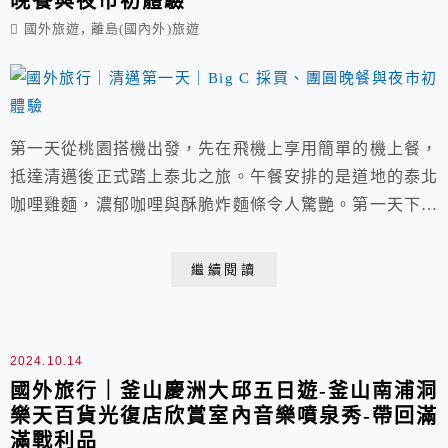
晚餐與夜市初體驗
,
國外旅遊
離島(國內外)旅遊
第一天從桃園搭機出發，先在飛機上享用簡單的機上餐，
抵達清邁後正式踏上泰北之旅。午餐安排的是道地的泰北
咖哩雞麵，濃郁咖哩與酥脆炸麵條令人驚艷。第一天下午
走訪清邁古城，依序參觀三王紀念像、大塔寺與塔佩門，
感受歷史與文化的厚度。傍晚則到BIG C超市採買，在地
繼續閱讀
零食、伴手禮一次滿足，為旅程留下充實又難忘的第一
天。
2024.10.14
國外旅行｜釜山慶洲大邱五日遊-釜山南浦洞
樂天百貨光復店欣賞室內音樂噴泉秀-帶回滿
滿戰利品