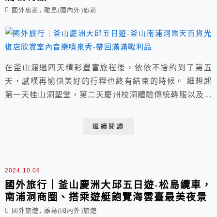
,
國外旅遊
離島(國內外)旅遊
在釜山渡過四天精彩豐富旅程後，依依不捨的到了第五
天，感嘆再愉快美好的行程也終有結束的時候。 細想起
第一天桂山洞聖堂，第二天慶州校洞體驗傳統韓服以及刺
激好玩Skyline Luge斜坡滑車，第三天金海鐵道騎自行
車，晚上自費韓國迪斯可胖胖，第四天甘川洞文化村尋找
繼續閱讀
小王子，晚餐吃炸醬麵後搭乘遊艇飽覽海雲臺夜景，我們
無法掌控生命長度，卻可以累積寬度增加厚度，這些回憶
都是拓寬的養分。
2024.10.08
國外旅行｜釜山慶洲大邱五日遊-松島纜車，
南浦洞商圈、搭乘遊艇飽覽海雲臺最美夜景
,
國外旅遊
離島(國內外)旅遊