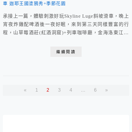
承接上一篇，體驗刺激好玩Skyline Luge斜坡滑車，晚上
宵夜炸雞配啤酒後一夜好眠，來到第三天同樣豐富的行
程，山草莓酒莊(紅酒洞窟)+列車咖啡廳，金海洛東江鐵
路園區體驗空中鐵橋自行車，午餐品嚐烤豬肉+海帶湯
飯，緊接著欣賞伽耶王國主題樂園塗鴉秀與美麗季節花
繼續閱讀
園。
«
1
2
3
4
...
6
»