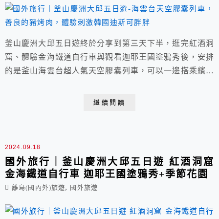
釜山慶洲大邱五日遊終於分享到第三天下半，逛完紅酒洞
窟、體驗金海鐵道自行車與觀看迦耶王國塗鴉秀後，安排
的是釜山海雲台超人氣天空膠囊列車，可以一邊搭乘繽紛
可愛的膠囊車廂、一邊欣賞東釜山美麗的海岸線風光。
晚餐則安排在釜山西面鬧區品嚐善良的豬，屬於韓式烤肉
繼續閱讀
吃到飽。女兒意外發現刺激好玩的韓國迪斯可胖胖，難得
體驗了一回。
2024.09.18
國外旅行｜釜山慶洲大邱五日遊 紅酒洞窟
金海鐵道自行車 迦耶王國塗鴉秀+季節花園
,
離島(國內外)旅遊
國外旅遊