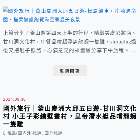
上篇分享了釜山遊第四天上半的行程，精緻美膚彩妝店、
甘川洞文化村，中餐品嚐超浮誇龍蝦一隻雞，shopping過
後又把肚子餵飽、心滿意足的來繼續分享下午旅程。 搭
乘全韓國最長的跨海纜車-松島纜車，沿途遠晀釜山海岸
與城市邊緣明媚風光，漫遊南浦洞商圈，品嚐在地美食小
繼續閱讀
吃與繁華的購物商場，晚餐直接在美食家白鍾元開的香港
飯店0410吃韓式炸醬麵與糖醋肉，晚上搭乘遊艇飽覽依
山傍海的釜山海雲台最美城市夜景，提供點心...
2024.09.30
國外旅行｜釜山慶洲大邱五日遊-甘川洞文化
村 小王子彩繪壁畫村，皇帝潛水艇品嚐龍蝦
一隻雞
,
離島(國內外)旅遊
國外旅遊