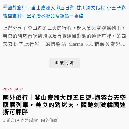
上篇分享了釜山遊第三天的行程，超人氣天空膠囊列車，
善良的豬烤肉吃到飽以及自費體驗刺激的迪斯可胖，第四
天安排了此行唯一的購物站-Marina K.C精緻美膚彩妝
店，緊接著到甘川洞文化村開啟尋找小王子和沙漠狐狸之
旅，沿路品嚐蜂巢蜜冰淇淋、烤棉花糖與水滴年糕。中餐
繼續閱讀
在皇帝潛水艇餐廳品嚐超浮誇霸氣的龍蝦一隻雞，吃飽喝
足繼續午後愉快行程。
2024.09.24
國外旅行｜釜山慶洲大邱五日遊-海雲台天空
膠囊列車，善良的豬烤肉，體驗刺激韓國迪
斯可胖胖
,
離島(國內外)旅遊
國外旅遊