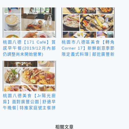
桃園八德【171 Café】質
桃園市八德區美食【轉角
感早午餐(2019/12月內部
Corner 17】新鮮創意季節
仍調整尚未開始營業)
限定義式料理│鄰近廣豐新
天地
桃園八德美食【Jr陽光廚
房】面對廣豐公園│舒適早
午晚餐│特推家庭號主餐拼
盤
相關文章