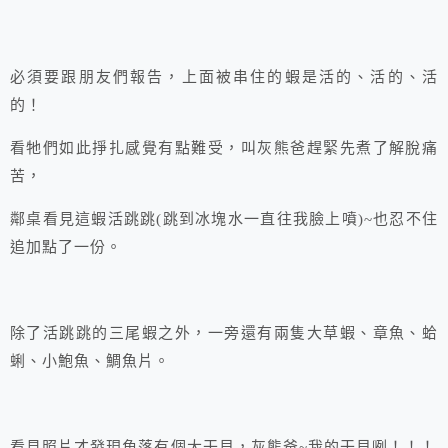
必須要跟朋友們報告，上面被串住的蝦是活的、活的、活
的！
看牠們如此掙扎感覺有點難受，叫灰熊爸趕緊先煮了解脫痛
苦，
鄰桌看見這蝦活跳跳(跳到冰塊水一直往我臉上噴)~也忍不住
追加點了一份。
除了活跳跳的三尾蝦之外，一旁還有兩隻大草蝦、章魚、蛤
蜊、小鮑魚、鯛魚片。
看見照片才發現角落有個大干貝，灰熊爸~我的干貝咧！！！