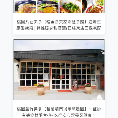
桃園八德美食【糧全食美家鄉麵食館】道地重
慶酸辣粉│特推暖身甜酒釀(已結束店面採宅配
桃園蘆竹美食【蕃薯藤南崁示範農園】一整排
有機食材隨客挑~吃得安心營養又健康！