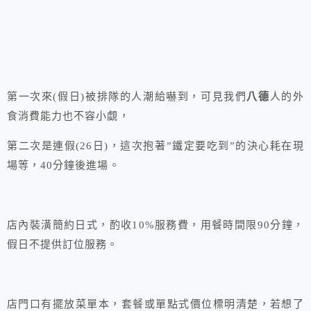
第一次來(假日)被排隊的人潮給嚇到，可見我們
八德
人的外
食消費能力也不容小覷，
第二次是連假(26日)，這次抱著”鐵定要吃到”的決心耗在現
場等，40分鐘後進場。
店內裝潢簡約日式，酌收10%服務費，用餐時間限90分鐘，
假日不提供訂位服務。
店門口有擺放菜單本，套餐或單點式價位標明清楚，若想了