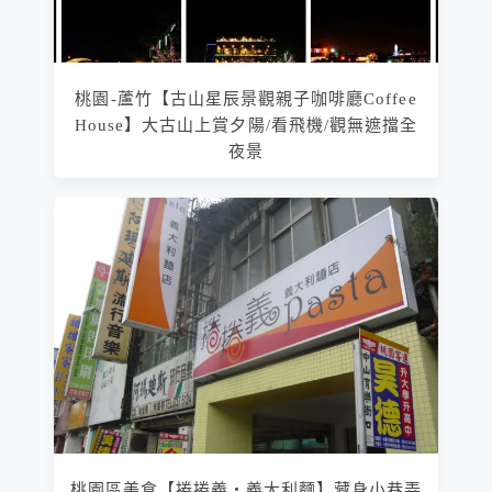
桃園-蘆竹【古山星辰景觀親子咖啡廳Coffee
House】大古山上賞夕陽/看飛機/觀無遮擋全
夜景
桃園區美食【捲捲義‧義大利麵】藏身小巷弄