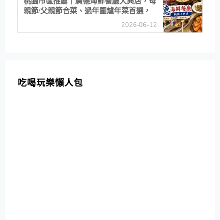
桃園市區推薦｜廣德海鮮餐廳大興店，母
親節/父親節合菜、過年圍爐年菜首選，
招牌白鯧米粉必點
2026-06-12
吃喝玩樂懶人包