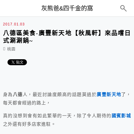
top-menu
灰熊爸&四千金的窩
2017.01.03
八德區美食-廣豐新天地【秋風軒】來品嚐日
式涮涮鍋~
桃園
身為
八德
人，最近討論度頗高的話題莫過於
廣豐新天地
了，
每天都會經過的路上，
真的沒想到會有如此繁華的一天，除了令人期待的
國賓影城
之外還有好多店家進駐。