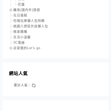
花蓮
離島(國內外)旅遊
生日蛋糕
吃喝玩樂懶人包特輯
桃園八德區外送懶人包
敗家團購
生活小溫馨
3C電器
店家邀約Let's go
網站人氣
累計人氣：