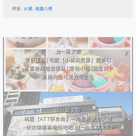
標籤:
火鍋
,
桃園八德
相連文章
上一篇文章
生日蛋糕│宅配【小桃玩廚房】超夢幻
冰雪奇緣造型蛋糕│慶祝小妞5歲生日│
黑熊先生巧克力布朗尼
下一篇文章
桃園【ATT筷食尚】一睹最新美食大樓
~快來瞧瞧有啥好吃吧！(一＆二訪文長)