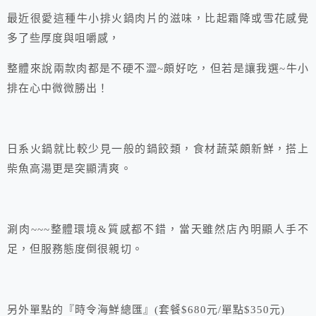
最近很愛這種牛小排火鍋肉片的滋味，比起霜降或雪花感覺
多了些厚度與咀嚼感，
整體來說兩款肉都是不硬不澀~頗好吃，但若是讓我選~牛小
排在心中微微勝出！
日系火鍋就比較少見一般的鍋餃類，食材蔬菜頗新鮮，搭上
柴魚高湯更是突顯清爽。
涮肉~~~整體環境&質感都不錯，當天雖然店內明顯人手不
足，但服務態度倒很親切。
另外單點的『時令海鮮總匯』(套餐$680元/單點$350元)