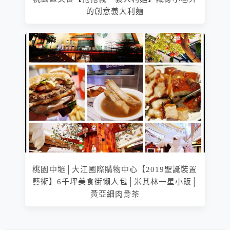
的創意義大利麵
桃園中壢│大江國際購物中心【2019聖誕裝置
藝術】6千坪美食街懶人包│米其林一星小販│
黃亞細肉骨茶