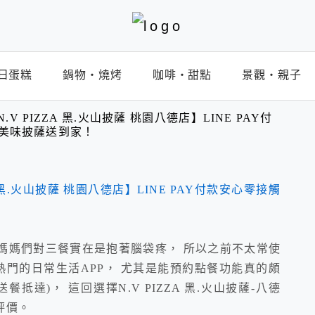
日蛋糕
鍋物‧燒烤
咖啡‧甜點
景觀‧親子
.V PIZZA 黑.火山披薩 桃園八德店】LINE PAY付
美味披薩送到家！
媽媽們對三餐實在是抱著腦袋疼， 所以之前不太常使
就躍身成了熱門的日常生活APP， 尤其是能預約點餐功能真的頗
達)， 這回選擇N.V PIZZA 黑.火山披薩-八德
評價。