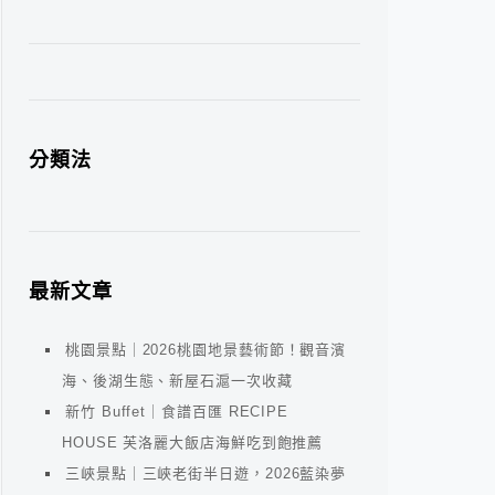
分類法
最新文章
桃園景點｜2026桃園地景藝術節！觀音濱
海、後湖生態、新屋石滬一次收藏
新竹 Buffet｜食譜百匯 RECIPE
HOUSE 芙洛麗大飯店海鮮吃到飽推薦
三峽景點｜三峽老街半日遊，2026藍染夢