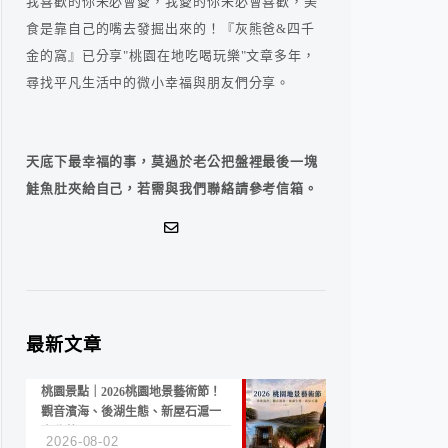
我喜歡的你未必會愛，我愛的你未必會喜歡，美
食是靠自己的嘴去發掘出來的！『灰熊爸&四千
金的窩』已分享"桃園在地吃喝玩樂"文章多年，
尋找平凡生活中的微小幸福與朋友們分享。
天底下最幸福的事，莫過於老公把盤裡最後一塊
鮭魚肚夾給自己，若需與我們聯絡請參考信箱。
最新文章
桃園景點｜2026桃園地景藝術節！
觀音濱海、後湖生態、新屋石滬一
次收藏
2026-08-02