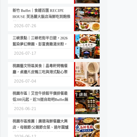
新竹 Buffet｜食譜百匯 RECIPE
HOUSE 芙洛麗大飯店海鮮吃到飽推
薦
2026-07-26
三峽景點｜三峽老街半日遊，2026
藍染夢幻樂園、彭富貴雞湯米粉，
漫遊老街古蹟
2026-07-17
桃園藝文特區美食｜晶粵軒烤鴨餐
廳，桌邊片皮鴨三吃與港式點心聚
餐推薦
2026-07-04
桃園市區｜艾佳牛排館平價排餐最
低300元起，近70道自助吧Buffet無
限吃到飽
2026-06-21
桃園市區推薦｜廣德海鮮餐廳大興
店，母親節/父親節合菜、過年圍爐
年菜首選，招牌白鯧米粉必點
2026-06-12