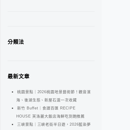
分類法
最新文章
桃園景點｜2026桃園地景藝術節！觀音濱
海、後湖生態、新屋石滬一次收藏
新竹 Buffet｜食譜百匯 RECIPE
HOUSE 芙洛麗大飯店海鮮吃到飽推薦
三峽景點｜三峽老街半日遊，2026藍染夢