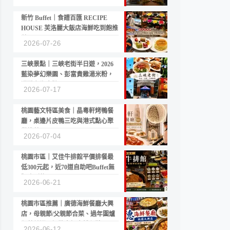
新竹 Buffet｜食譜百匯 RECIPE
HOUSE 芙洛麗大飯店海鮮吃到飽推
薦
2026-07-26
三峽景點｜三峽老街半日遊，2026
藍染夢幻樂園、彭富貴雞湯米粉，
漫遊老街古蹟
2026-07-17
桃園藝文特區美食｜晶粵軒烤鴨餐
廳，桌邊片皮鴨三吃與港式點心聚
餐推薦
2026-07-04
桃園市區｜艾佳牛排館平價排餐最
低300元起，近70道自助吧Buffet無
限吃到飽
2026-06-21
桃園市區推薦｜廣德海鮮餐廳大興
店，母親節/父親節合菜、過年圍爐
年菜首選，招牌白鯧米粉必點
2026-06-12