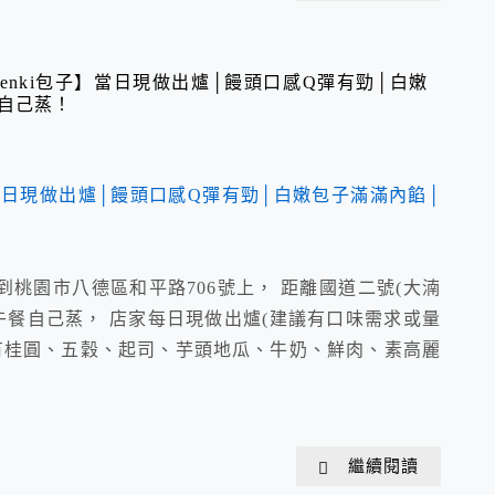
enki包子】當日現做出爐│饅頭口感Q彈有勁│白嫩
自己蒸！
桃園市八德區和平路706號上， 距離國道二號(大湳
早午餐自己蒸， 店家每日現做出爐(建議有口味需求或量
有桂圓、五穀、起司、芋頭地瓜、牛奶、鮮肉、素高麗
繼續閱讀