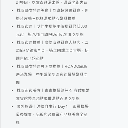
幻樂園、彭富貴雞湯米粉，漫遊老街古蹟
桃園藝文特區美食｜晶粵軒烤鴨餐廳，桌
邊片皮鴨三吃與港式點心聚餐推薦
桃園市區｜艾佳牛排館平價排餐最低300
元起，近70道自助吧Buffet無限吃到飽
桃園市區推薦｜廣德海鮮餐廳大興店，母
親節/父親節合菜、過年圍爐年菜首選，招
牌白鯧米粉必點
桃園藝文特區居酒屋推薦｜ROADO麓島
居酒聚場，中午營業到深夜的微醺聚餐空
間
桃園南崁美食｜青青格麗絲莊園 在歐風婚
宴會館慢享現點現做港點百匯吃到飽
國外旅遊｜沖繩自由行 Day4 ｜那霸機場
最後採買、免稅店必買戰利品與美食全記
錄