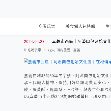
top-menu
吃喝玩樂
美食懶人包特輯
生
包子.饅頭
2024.04.23
嘉義市西區｜阿潘肉包創始文化
,
,
吃喝玩樂Let's go
國內旅遊
嘉義
嘉義在地經營60年老字號，阿潘肉包創始文化
承三代職人精神，堅持用好料讓消費者安心，
餃、蛋黃酥、鳳凰酥、三Q餅，與杏仁茶和豆漿
店(嘉義市中正路345號)開始試營運，朋友們