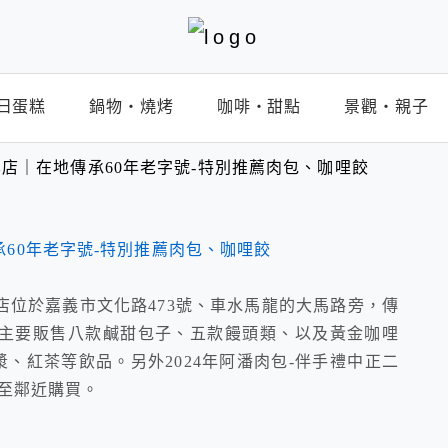
日蛋糕
鍋物‧燒烤
咖啡‧甜點
景觀‧親子
店｜在地傳承60年老字號-特別推薦肉包、咖哩餃
店位於嘉義市文化路473號、車水馬龍的大馬路旁，傳
主要販售八款鹹甜包子、五款饅頭類、以及黃金咖哩
、紅茶等飲品。另外2024年阿潘肉包-伴手禮中正二
可至鄰近購買。