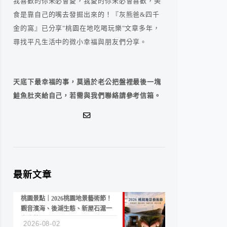
我喜歡的你未必會愛，我愛的你未必會喜歡，美
食是靠自己的嘴去發掘出來的！『灰熊爸&四千
金的窩』已分享"桃園在地吃喝玩樂"文章多年，
尋找平凡生活中的微小幸福與朋友們分享。
天底下最幸福的事，莫過於老公把盤裡最後一塊
鮭魚肚夾給自己，若需與我們聯絡請參考信箱。
最新文章
桃園景點｜2026桃園地景藝術節！
觀音濱海、後湖生態、新屋石滬一
次收藏
2026-08-02