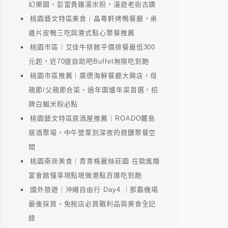
幻樂園、彭富貴雞湯米粉，漫遊老街古蹟
桃園藝文特區美食｜晶粵軒烤鴨餐廳，桌
邊片皮鴨三吃與港式點心聚餐推薦
桃園市區｜艾佳牛排館平價排餐最低300
元起，近70道自助吧Buffet無限吃到飽
桃園市區推薦｜廣德海鮮餐廳大興店，母
親節/父親節合菜、過年圍爐年菜首選，招
牌白鯧米粉必點
桃園藝文特區居酒屋推薦｜ROADO麓島
居酒聚場，中午營業到深夜的微醺聚餐空
間
桃園南崁美食｜青青格麗絲莊園 在歐風婚
宴會館慢享現點現做港點百匯吃到飽
國外旅遊｜沖繩自由行 Day4 ｜那霸機場
最後採買、免稅店必買戰利品與美食全記
錄