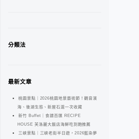
分類法
最新文章
桃園景點｜2026桃園地景藝術節！觀音濱
海、後湖生態、新屋石滬一次收藏
新竹 Buffet｜食譜百匯 RECIPE
HOUSE 芙洛麗大飯店海鮮吃到飽推薦
三峽景點｜三峽老街半日遊，2026藍染夢