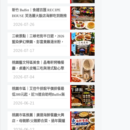
新竹 Buffet｜食譜百匯 RECIPE
HOUSE 芙洛麗大飯店海鮮吃到飽推
薦
2026-07-26
三峽景點｜三峽老街半日遊，2026
藍染夢幻樂園、彭富貴雞湯米粉，
漫遊老街古蹟
2026-07-17
桃園藝文特區美食｜晶粵軒烤鴨餐
廳，桌邊片皮鴨三吃與港式點心聚
餐推薦
2026-07-04
桃園市區｜艾佳牛排館平價排餐最
低300元起，近70道自助吧Buffet無
限吃到飽
2026-06-21
桃園市區推薦｜廣德海鮮餐廳大興
店，母親節/父親節合菜、過年圍爐
年菜首選，招牌白鯧米粉必點
2026-06-12