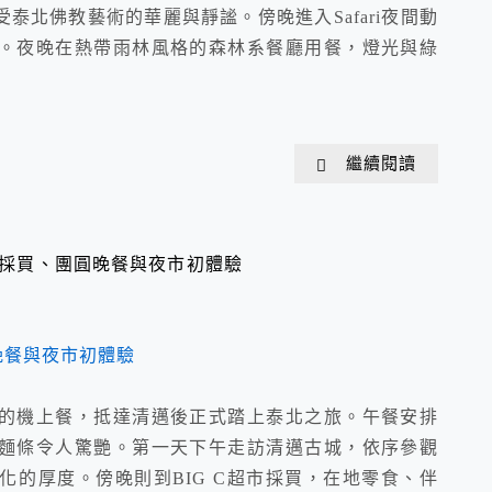
泰北佛教藝術的華麗與靜謐。傍晚進入Safari夜間動
。夜晚在熱帶雨林風格的森林系餐廳用餐，燈光與綠
繼續閱讀
C 採買、團圓晚餐與夜市初體驗
的機上餐，抵達清邁後正式踏上泰北之旅。午餐安排
麵條令人驚艷。第一天下午走訪清邁古城，依序參觀
的厚度。傍晚則到BIG C超市採買，在地零食、伴