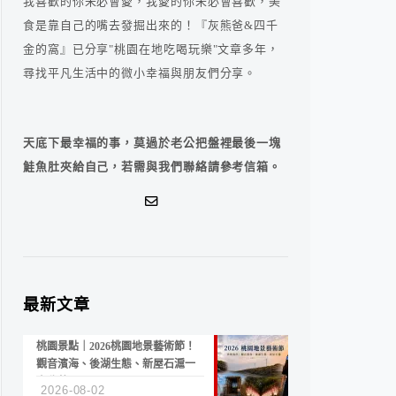
我喜歡的你未必會愛，我愛的你未必會喜歡，美
食是靠自己的嘴去發掘出來的！『灰熊爸&四千
金的窩』已分享"桃園在地吃喝玩樂"文章多年，
尋找平凡生活中的微小幸福與朋友們分享。
天底下最幸福的事，莫過於老公把盤裡最後一塊
鮭魚肚夾給自己，若需與我們聯絡請參考信箱。
最新文章
桃園景點｜2026桃園地景藝術節！
觀音濱海、後湖生態、新屋石滬一
次收藏
2026-08-02