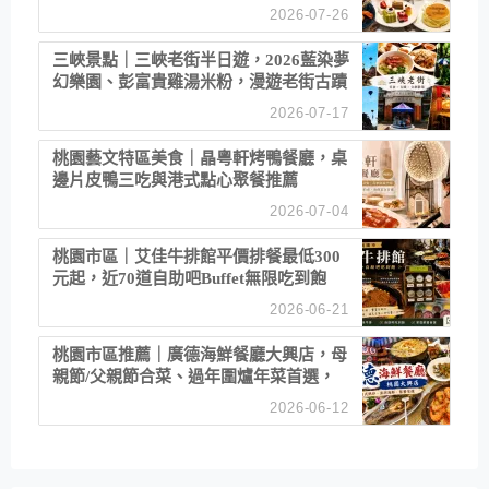
2026-07-26
三峽景點｜三峽老街半日遊，2026藍染夢
幻樂園、彭富貴雞湯米粉，漫遊老街古蹟
2026-07-17
桃園藝文特區美食｜晶粵軒烤鴨餐廳，桌
邊片皮鴨三吃與港式點心聚餐推薦
2026-07-04
桃園市區｜艾佳牛排館平價排餐最低300
元起，近70道自助吧Buffet無限吃到飽
2026-06-21
桃園市區推薦｜廣德海鮮餐廳大興店，母
親節/父親節合菜、過年圍爐年菜首選，
招牌白鯧米粉必點
2026-06-12