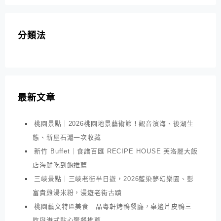
分類法
最新文章
桃園景點｜2026桃園地景藝術節！觀音濱海、後湖生
態、新屋石滬一次收藏
新竹 Buffet｜食譜百匯 RECIPE HOUSE 芙洛麗大飯
店海鮮吃到飽推薦
三峽景點｜三峽老街半日遊，2026藍染夢幻樂園、彭
富貴雞湯米粉，漫遊老街古蹟
桃園藝文特區美食｜晶粵軒烤鴨餐廳，桌邊片皮鴨三
吃與港式點心聚餐推薦