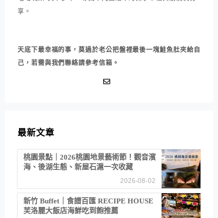
享。
天底下最幸福的事，莫過於老公把盤裡最後一塊鮭魚肚夾給自
己，若需與我們聯絡請參考信箱。
最新文章
桃園景點｜2026桃園地景藝術節！觀音濱
海、後湖生態、新屋石滬一次收藏
2026-08-02
新竹 Buffet｜食譜百匯 RECIPE HOUSE
芙洛麗大飯店海鮮吃到飽推薦