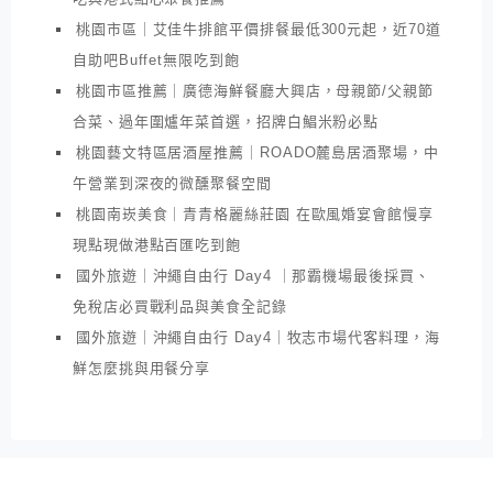
桃園市區｜艾佳牛排館平價排餐最低300元起，近70道
自助吧Buffet無限吃到飽
桃園市區推薦｜廣德海鮮餐廳大興店，母親節/父親節
合菜、過年圍爐年菜首選，招牌白鯧米粉必點
桃園藝文特區居酒屋推薦｜ROADO麓島居酒聚場，中
午營業到深夜的微醺聚餐空間
桃園南崁美食｜青青格麗絲莊園 在歐風婚宴會館慢享
現點現做港點百匯吃到飽
國外旅遊｜沖繩自由行 Day4 ｜那霸機場最後採買、
免稅店必買戰利品與美食全記錄
國外旅遊｜沖繩自由行 Day4｜牧志市場代客料理，海
鮮怎麼挑與用餐分享