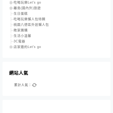
吃喝玩樂Let's go
離島(國內外)旅遊
生日蛋糕
吃喝玩樂懶人包特輯
桃園八德區外送懶人包
敗家團購
生活小溫馨
3C電器
店家邀約Let's go
網站人氣
累計人氣：