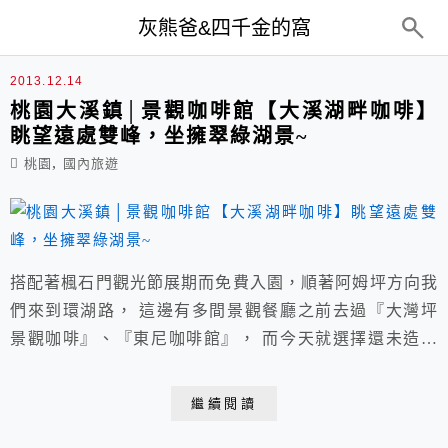
top-menu
灰熊爸&四千金的窩
雙峰咖啡
2013.12.14
桃園大溪鎮│景觀咖啡館【大溪湖畔咖啡】
眺望遠處雙峰，坐擁翠綠湖景~
,
桃園
國內旅遊
搭配著楓石門觀光節展期而免費入園，順著阿姆坪方向我
們來到環湖路， 這邊有多間景觀餐廳之前去過『大灣坪
景觀咖啡』、『東尼咖啡館』， 而今天就選擇還未造訪
過的『大溪湖畔咖啡』，在外面看就覺得景觀一定很棒。
繼續閱讀