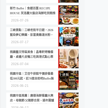
新竹 Buffet｜食譜百匯 RECIPE
HOUSE 芙洛麗大飯店海鮮吃到飽推
薦
2026-07-26
三峽景點｜三峽老街半日遊，2026
藍染夢幻樂園、彭富貴雞湯米粉，
漫遊老街古蹟
2026-07-17
桃園藝文特區美食｜晶粵軒烤鴨餐
廳，桌邊片皮鴨三吃與港式點心聚
餐推薦
2026-07-04
桃園市區｜艾佳牛排館平價排餐最
低300元起，近70道自助吧Buffet無
限吃到飽
2026-06-21
桃園市區推薦｜廣德海鮮餐廳大興
店，母親節/父親節合菜、過年圍爐
年菜首選，招牌白鯧米粉必點
2026-06-12