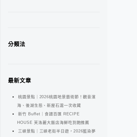
分類法
最新文章
桃園景點｜2026桃園地景藝術節！觀音濱
海、後湖生態、新屋石滬一次收藏
新竹 Buffet｜食譜百匯 RECIPE
HOUSE 芙洛麗大飯店海鮮吃到飽推薦
三峽景點｜三峽老街半日遊，2026藍染夢