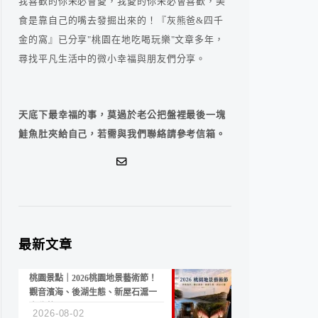
我喜歡的你未必會愛，我愛的你未必會喜歡，美
食是靠自己的嘴去發掘出來的！『灰熊爸&四千
金的窩』已分享"桃園在地吃喝玩樂"文章多年，
尋找平凡生活中的微小幸福與朋友們分享。
天底下最幸福的事，莫過於老公把盤裡最後一塊
鮭魚肚夾給自己，若需與我們聯絡請參考信箱。
最新文章
桃園景點｜2026桃園地景藝術節！
觀音濱海、後湖生態、新屋石滬一
次收藏
2026-08-02