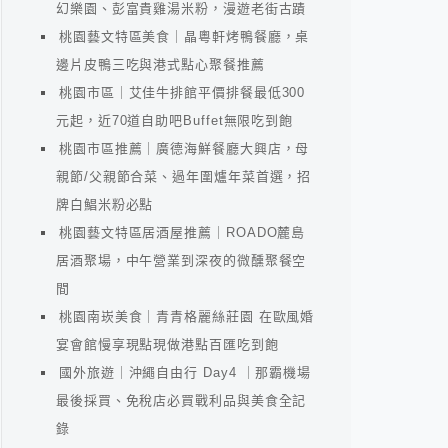
幻樂園、彭富貴雞湯米粉，漫遊老街古蹟
桃園藝文特區美食｜晶粵軒烤鴨餐廳，桌
邊片皮鴨三吃與港式點心聚餐推薦
桃園市區｜艾佳牛排館平價排餐最低300
元起，近70道自助吧Buffet無限吃到飽
桃園市區推薦｜廣德海鮮餐廳大興店，母
親節/父親節合菜、過年圍爐年菜首選，招
牌白鯧米粉必點
桃園藝文特區居酒屋推薦｜ROADO麓島
居酒聚場，中午營業到深夜的微醺聚餐空
間
桃園南崁美食｜青青格麗絲莊園 在歐風婚
宴會館慢享現點現做港點百匯吃到飽
國外旅遊｜沖繩自由行 Day4 ｜那霸機場
最後採買、免稅店必買戰利品與美食全記
錄