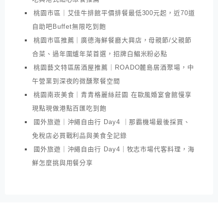
桃園市區｜艾佳牛排館平價排餐最低300元起，近70道
自助吧Buffet無限吃到飽
桃園市區推薦｜廣德海鮮餐廳大興店，母親節/父親節
合菜、過年圍爐年菜首選，招牌白鯧米粉必點
桃園藝文特區居酒屋推薦｜ROADO麓島居酒聚場，中
午營業到深夜的微醺聚餐空間
桃園南崁美食｜青青格麗絲莊園 在歐風婚宴會館慢享
現點現做港點百匯吃到飽
國外旅遊｜沖繩自由行 Day4 ｜那霸機場最後採買、
免稅店必買戰利品與美食全記錄
國外旅遊｜沖繩自由行 Day4｜牧志市場代客料理，海
鮮怎麼挑與用餐分享