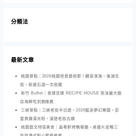
分類法
最新文章
桃園景點｜2026桃園地景藝術節！觀音濱海、後湖生
態、新屋石滬一次收藏
新竹 Buffet｜食譜百匯 RECIPE HOUSE 芙洛麗大飯
店海鮮吃到飽推薦
三峽景點｜三峽老街半日遊，2026藍染夢幻樂園、彭
富貴雞湯米粉，漫遊老街古蹟
桃園藝文特區美食｜晶粵軒烤鴨餐廳，桌邊片皮鴨三
吃與港式點心聚餐推薦