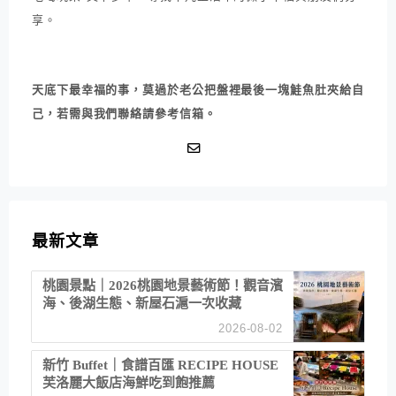
享。
天底下最幸福的事，莫過於老公把盤裡最後一塊鮭魚肚夾給自
己，若需與我們聯絡請參考信箱。
最新文章
桃園景點｜2026桃園地景藝術節！觀音濱
海、後湖生態、新屋石滬一次收藏
2026-08-02
新竹 Buffet｜食譜百匯 RECIPE HOUSE
芙洛麗大飯店海鮮吃到飽推薦