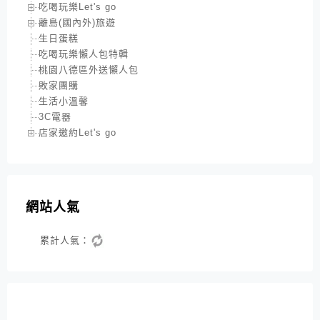
吃喝玩樂Let's go
離島(國內外)旅遊
生日蛋糕
吃喝玩樂懶人包特輯
桃園八德區外送懶人包
敗家團購
生活小溫馨
3C電器
店家邀約Let's go
網站人氣
累計人氣：