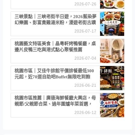
2026-07-26
三峽景點｜三峽老街半日遊，2026藍染夢
幻樂園、彭富貴雞湯米粉，漫遊老街古蹟
2026-07-17
桃園藝文特區美食｜晶粵軒烤鴨餐廳，桌
邊片皮鴨三吃與港式點心聚餐推薦
2026-07-04
桃園市區｜艾佳牛排館平價排餐最低300
元起，近70道自助吧Buffet無限吃到飽
2026-06-21
桃園市區推薦｜廣德海鮮餐廳大興店，母
親節/父親節合菜、過年圍爐年菜首選，
招牌白鯧米粉必點
2026-06-12