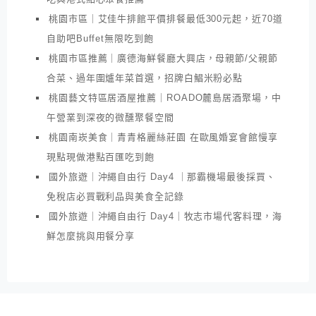
桃園市區｜艾佳牛排館平價排餐最低300元起，近70道
自助吧Buffet無限吃到飽
桃園市區推薦｜廣德海鮮餐廳大興店，母親節/父親節
合菜、過年圍爐年菜首選，招牌白鯧米粉必點
桃園藝文特區居酒屋推薦｜ROADO麓島居酒聚場，中
午營業到深夜的微醺聚餐空間
桃園南崁美食｜青青格麗絲莊園 在歐風婚宴會館慢享
現點現做港點百匯吃到飽
國外旅遊｜沖繩自由行 Day4 ｜那霸機場最後採買、
免稅店必買戰利品與美食全記錄
國外旅遊｜沖繩自由行 Day4｜牧志市場代客料理，海
鮮怎麼挑與用餐分享