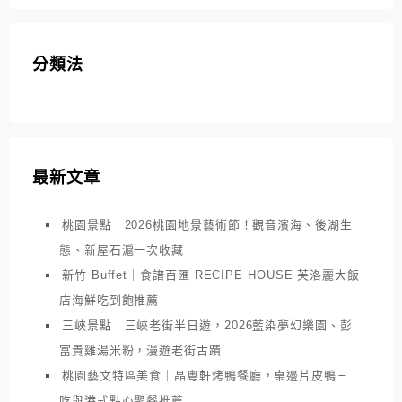
分類法
最新文章
桃園景點｜2026桃園地景藝術節！觀音濱海、後湖生
態、新屋石滬一次收藏
新竹 Buffet｜食譜百匯 RECIPE HOUSE 芙洛麗大飯
店海鮮吃到飽推薦
三峽景點｜三峽老街半日遊，2026藍染夢幻樂園、彭
富貴雞湯米粉，漫遊老街古蹟
桃園藝文特區美食｜晶粵軒烤鴨餐廳，桌邊片皮鴨三
吃與港式點心聚餐推薦