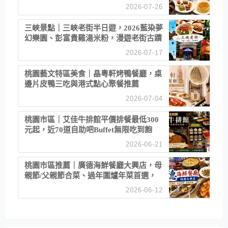
2026-07-26
三峽景點｜三峽老街半日遊，2026藍染夢
幻樂園、彭富貴雞湯米粉，漫遊老街古蹟
2026-07-17
桃園藝文特區美食｜晶粵軒烤鴨餐廳，桌
邊片皮鴨三吃與港式點心聚餐推薦
2026-07-04
桃園市區｜艾佳牛排館平價排餐最低300
元起，近70道自助吧Buffet無限吃到飽
2026-06-21
桃園市區推薦｜廣德海鮮餐廳大興店，母
親節/父親節合菜、過年圍爐年菜首選，
招牌白鯧米粉必點
2026-06-12