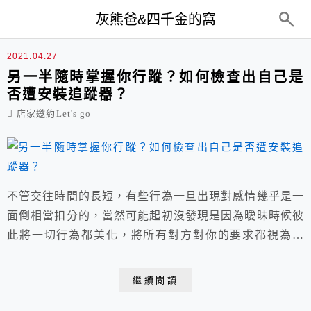
top-menu
灰熊爸&四千金的窩
追蹤器
2021.04.27
另一半隨時掌握你行蹤？如何檢查出自己是
否遭安裝追蹤器？
店家邀約Let's go
不管交往時間的長短，有些行為一旦出現對感情幾乎是一
面倒相當扣分的，當然可能起初沒發現是因為曖昧時候彼
此將一切行為都美化，將所有對方對你的要求都視為關
愛，直到熱戀過去後恢復理性，才發現這樣的行為實在讓
人不敢恭維，說這麼多到底是怎樣的行為在感情是如此不
繼續閱讀
優的呢？ 不安全感作祟?另一半什麼都要掌握好可怕 不