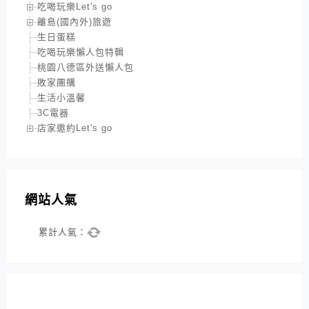
吃喝玩樂Let's go
離島(國內外)旅遊
生日蛋糕
吃喝玩樂懶人包特輯
桃園八德區外送懶人包
敗家團購
生活小溫馨
3C電器
店家邀約Let's go
網站人氣
累計人氣：