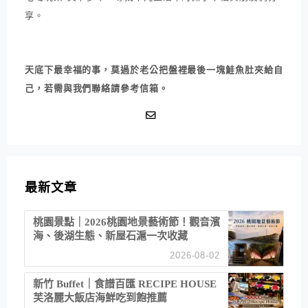
享。
天底下最幸福的事，莫過於老公把盤裡最後一塊鮭魚肚夾給自
己，若需與我們聯絡請參考信箱。
最新文章
桃園景點｜2026桃園地景藝術節！觀音濱
海、後湖生態、新屋石滬一次收藏
2026-08-02
新竹 Buffet｜食譜百匯 RECIPE HOUSE
芙洛麗大飯店海鮮吃到飽推薦