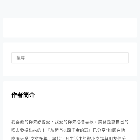
管交往時間的長短，有些行為一旦出現對感情幾乎是一面
倒相當扣分的，當然可能起初沒發現是因為曖昧時候彼
此...
作者簡介
我喜歡的你未必會愛，我愛的你未必會喜歡，美食是靠自己的
嘴去發掘出來的！『灰熊爸&四千金的窩』已分享"桃園在地
吃喝玩樂"文章多年，尋找平凡生活中的微小幸福與朋友們分