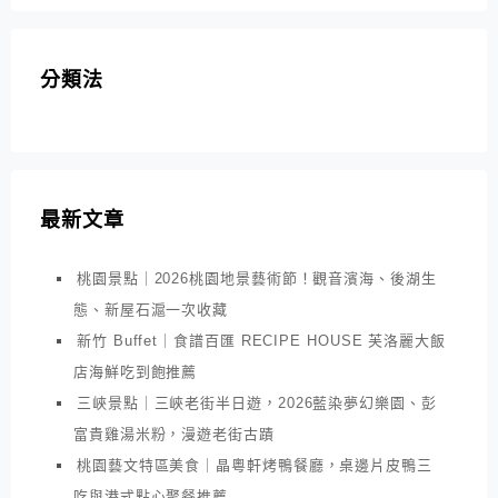
分類法
最新文章
桃園景點｜2026桃園地景藝術節！觀音濱海、後湖生
態、新屋石滬一次收藏
新竹 Buffet｜食譜百匯 RECIPE HOUSE 芙洛麗大飯
店海鮮吃到飽推薦
三峽景點｜三峽老街半日遊，2026藍染夢幻樂園、彭
富貴雞湯米粉，漫遊老街古蹟
桃園藝文特區美食｜晶粵軒烤鴨餐廳，桌邊片皮鴨三
吃與港式點心聚餐推薦