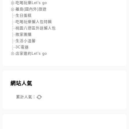
吃喝玩樂Let's go
離島(國內外)旅遊
生日蛋糕
吃喝玩樂懶人包特輯
桃園八德區外送懶人包
敗家團購
生活小溫馨
3C電器
店家邀約Let's go
網站人氣
累計人氣：