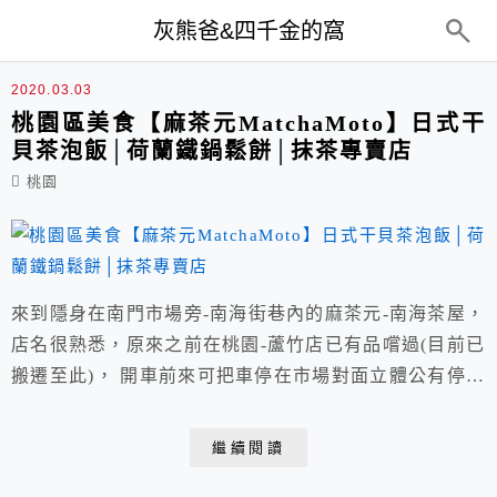
top-menu
灰熊爸&四千金的窩
茶泡飯
2020.03.03
桃園區美食【麻茶元MatchaMoto】日式干
貝茶泡飯│荷蘭鐵鍋鬆餅│抹茶專賣店
桃園
來到隱身在南門市場旁-南海街巷內的麻茶元-南海茶屋，
店名很熟悉，原來之前在桃園-蘆竹店已有品嚐過(目前已
搬遷至此)， 開車前來可把車停在市場對面立體公有停車
場，走路過來約5分鐘距離。
繼續閱讀