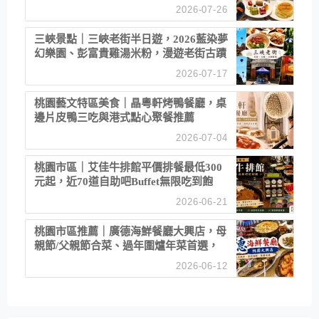
2026-07-26
三峽景點｜三峽老街半日遊，2026藍染夢
幻樂園、彭富貴雞湯米粉，漫遊老街古蹟
2026-07-17
桃園藝文特區美食｜晶粵軒烤鴨餐廳，桌
邊片皮鴨三吃與港式點心聚餐推薦
2026-07-04
桃園市區｜艾佳牛排館平價排餐最低300
元起，近70道自助吧Buffet無限吃到飽
2026-06-21
桃園市區推薦｜廣德海鮮餐廳大興店，母
親節/父親節合菜、過年圍爐年菜首選，
招牌白鯧米粉必點
2026-06-12