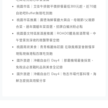
桃園市區｜艾佳牛排館平價排餐最低300元起，近70道
自助吧Buffet無限吃到飽
桃園市區推薦｜廣德海鮮餐廳大興店，母親節/父親節
合菜、過年圍爐年菜首選，招牌白鯧米粉必點
桃園藝文特區居酒屋推薦｜ROADO麓島居酒聚場，中
午營業到深夜的微醺聚餐空間
桃園南崁美食｜青青格麗絲莊園 在歐風婚宴會館慢享
現點現做港點百匯吃到飽
國外旅遊｜沖繩自由行 Day4 ｜那霸機場最後採買、
免稅店必買戰利品與美食全記錄
國外旅遊｜沖繩自由行 Day4｜牧志市場代客料理，海
鮮怎麼挑與用餐分享