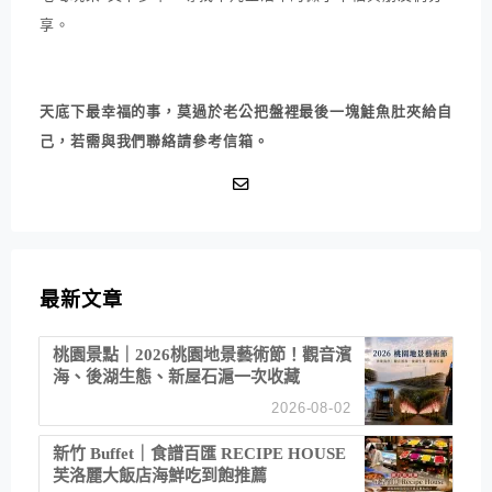
享。
天底下最幸福的事，莫過於老公把盤裡最後一塊鮭魚肚夾給自
己，若需與我們聯絡請參考信箱。
最新文章
桃園景點｜2026桃園地景藝術節！觀音濱
海、後湖生態、新屋石滬一次收藏
2026-08-02
新竹 Buffet｜食譜百匯 RECIPE HOUSE
芙洛麗大飯店海鮮吃到飽推薦