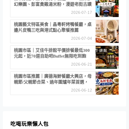
幻樂園、彭富貴雞湯米粉，漫遊老街古蹟
2026-07-17
桃園藝文特區美食｜晶粵軒烤鴨餐廳，桌
邊片皮鴨三吃與港式點心聚餐推薦
2026-07-04
桃園市區｜艾佳牛排館平價排餐最低300
元起，近70道自助吧Buffet無限吃到飽
2026-06-21
桃園市區推薦｜廣德海鮮餐廳大興店，母
親節/父親節合菜、過年圍爐年菜首選，
招牌白鯧米粉必點
2026-06-12
吃喝玩樂懶人包