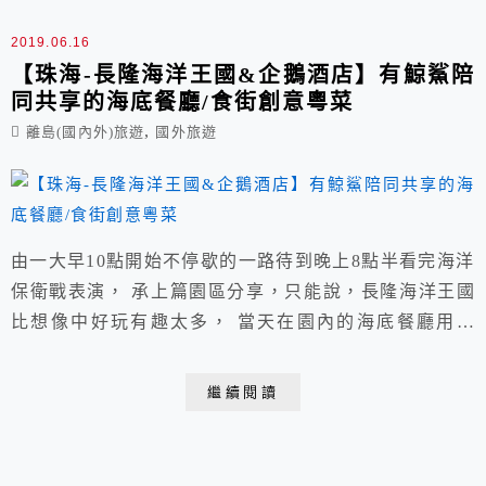
餐→夜宿...
2019.06.16
【珠海-長隆海洋王國&企鵝酒店】有鯨鯊陪
同共享的海底餐廳/食街創意粵菜
,
離島(國內外)旅遊
國外旅遊
由一大早10點開始不停歇的一路待到晚上8點半看完海洋
保衛戰表演， 承上篇園區分享，只能說，長隆海洋王國
比想像中好玩有趣太多， 當天在園內的海底餐廳用中
餐，在企鵝酒店一層食街用晚餐，都在此篇介紹。 【澳
門&珠海海洋王國&淇澳島四天三遊(第一日)】 桃園→搭
繼續閱讀
乘虎航6:35分班機→約08:05分抵達澳門→大三巴牌坊→
威尼斯人午餐→ 澳門港珠澳關口進入珠海→灣仔海鮮街
晚餐→夜...