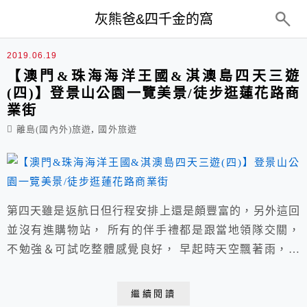
top-menu
灰熊爸&四千金的窩
珠海
2019.06.19
【澳門&珠海海洋王國&淇澳島四天三遊
(四)】登景山公園一覽美景/徒步逛蓮花路商
業街
,
離島(國內外)旅遊
國外旅遊
第四天雖是返航日但行程安排上還是頗豐富的，另外這回
並沒有進購物站， 所有的伴手禮都是跟當地領隊交關，
不勉強＆可試吃整體感覺良好， 早起時天空飄著雨，雨
勢時大時小，很幸運一下車雨就停，沒遺漏掉半個景點。
【澳門&珠海海洋王國&淇澳島四天三遊(第一日)】 桃
繼續閱讀
園→搭乘虎航6:35分班機→約08:05分抵達澳門→大三巴