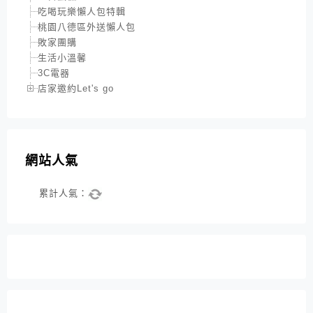
吃喝玩樂懶人包特輯
桃園八德區外送懶人包
敗家團購
生活小溫馨
3C電器
店家邀約Let's go
網站人氣
累計人氣：