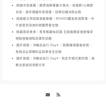
桃園市區推薦｜廣德海鮮餐廳大興店，母親節/父親節
合菜、過年圍爐年菜首選，招牌白鯧米粉必點
桃園藝文特區居酒屋推薦｜ROADO麓島居酒聚場，中
午營業到深夜的微醺聚餐空間
桃園南崁美食｜青青格麗絲莊園 在歐風婚宴會館慢享
現點現做港點百匯吃到飽
國外旅遊｜沖繩自由行 Day4 ｜那霸機場最後採買、
免稅店必買戰利品與美食全記錄
國外旅遊｜沖繩自由行 Day4｜牧志市場代客料理，海
鮮怎麼挑與用餐分享
Email
RSS