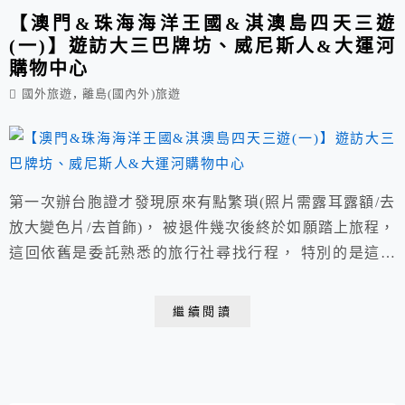
【澳門&珠海海洋王國&淇澳島四天三遊
(一)】遊訪大三巴牌坊、威尼斯人&大運河
購物中心
,
國外旅遊
離島(國內外)旅遊
第一次辦台胞證才發現原來有點繁瑣(照片需露耳露額/去
放大變色片/去首飾)， 被退件幾次後終於如願踏上旅程，
這回依舊是委託熟悉的旅行社尋找行程， 特別的是這回
與某公司大團體一同出發，雖走馬看花但吃喝有人安排妥
當感覺也不錯。 【澳門&珠海海洋王國&淇澳島四天三
繼續閱讀
遊(第一日)】 桃園→搭乘虎航6:35分班機→約08:05分抵
達澳門→大三巴牌坊→威尼斯人午餐→ 澳門港珠澳關口
進...