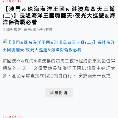
2019.06.12
【澳門&珠海海洋王國&淇澳島四天三遊
(二)】長隆海洋王國嗨翻天/夜光大巡遊&海
洋保衛戰必看
,
國外旅遊
離島(國內外)旅遊
這回澳門&珠海&淇澳島的四天三夜行程終於來到最值得
期待的一天， 必須要說長隆海洋王國比想像中好玩太
多，甚至考慮直接來個定點自由行， 安排兩天一夜或是
三天兩夜完全玩不膩，夜晚8點的花車遊行&海洋保衛戰
必看。 【澳門&珠海海洋王國&淇澳島四天三遊(第一
繼續閱讀
日)】 桃園→搭乘虎航6:35分班機→約08:05分抵達澳門→
大三巴牌坊→威尼斯人午餐→ 澳門港珠澳關口進入珠
海...
2019.06.09