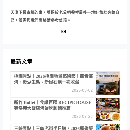
天底下最幸福的事，莫過於老公把盤裡最後一塊鮭魚肚夾給自
己，若需與我們聯絡請參考信箱。
最新文章
桃園景點｜2026桃園地景藝術節！觀音濱
海、後湖生態、新屋石滬一次收藏
2026-08-02
新竹 Buffet｜食譜百匯 RECIPE HOUSE
芙洛麗大飯店海鮮吃到飽推薦
2026-07-26
三峽景點｜三峽老街半日遊，2026藍染夢