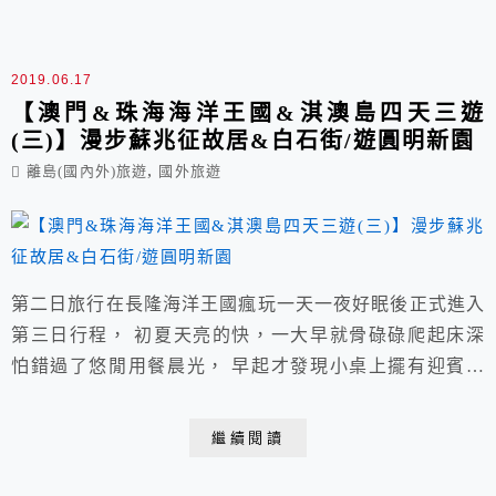
牌坊→威尼斯人午餐→ 澳門港珠澳關口進入珠海→灣仔
海鮮街晚...
2019.06.17
【澳門&珠海海洋王國&淇澳島四天三遊
(三)】漫步蘇兆征故居&白石街/遊圓明新園
,
離島(國內外)旅遊
國外旅遊
第二日旅行在長隆海洋王國瘋玩一天一夜好眠後正式進入
第三日行程， 初夏天亮的快，一大早就骨碌碌爬起床深
怕錯過了悠閒用餐晨光， 早起才發現小桌上擺有迎賓水
果，拉開紗簾欣賞一下窗外王國酒店園區樣貌。 【澳門
&珠海海洋王國&淇澳島四天三遊(第一日)】 桃園→搭乘
繼續閱讀
虎航6:35分班機→約08:05分抵達澳門→大三巴牌坊→威
尼斯人午餐→ 澳門港珠澳關口進入珠海→灣仔海鮮街晚