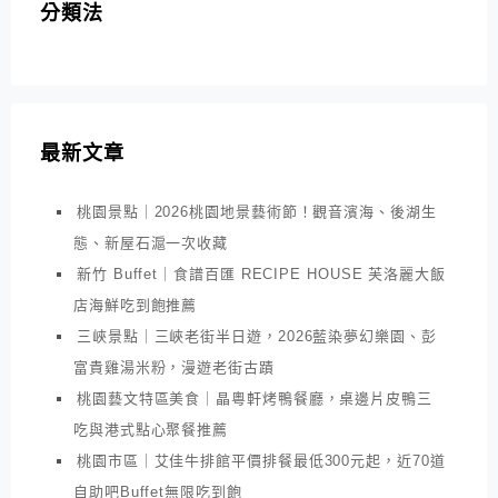
分類法
最新文章
桃園景點｜2026桃園地景藝術節！觀音濱海、後湖生
態、新屋石滬一次收藏
新竹 Buffet｜食譜百匯 RECIPE HOUSE 芙洛麗大飯
店海鮮吃到飽推薦
三峽景點｜三峽老街半日遊，2026藍染夢幻樂園、彭
富貴雞湯米粉，漫遊老街古蹟
桃園藝文特區美食｜晶粵軒烤鴨餐廳，桌邊片皮鴨三
吃與港式點心聚餐推薦
桃園市區｜艾佳牛排館平價排餐最低300元起，近70道
自助吧Buffet無限吃到飽