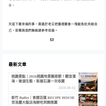
享。
天底下最幸福的事，莫過於老公把盤裡最後一塊鮭魚肚夾給自
己，若需與我們聯絡請參考信箱。
最新文章
桃園景點｜2026桃園地景藝術節！觀音濱
海、後湖生態、新屋石滬一次收藏
2026-08-02
新竹 Buffet｜食譜百匯 RECIPE HOUSE
芙洛麗大飯店海鮮吃到飽推薦