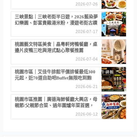
2026-07-26
三峽景點｜三峽老街半日遊，2026藍染夢
幻樂園、彭富貴雞湯米粉，漫遊老街古蹟
2026-07-17
桃園藝文特區美食｜晶粵軒烤鴨餐廳，桌
邊片皮鴨三吃與港式點心聚餐推薦
2026-07-04
桃園市區｜艾佳牛排館平價排餐最低300
元起，近70道自助吧Buffet無限吃到飽
2026-06-21
桃園市區推薦｜廣德海鮮餐廳大興店，母
親節/父親節合菜、過年圍爐年菜首選，
招牌白鯧米粉必點
2026-06-12