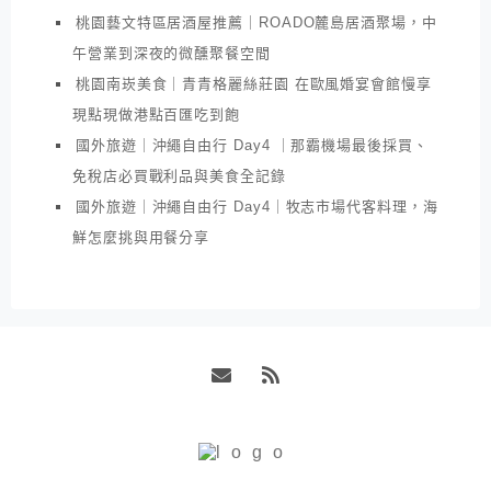
桃園藝文特區居酒屋推薦｜ROADO麓島居酒聚場，中
午營業到深夜的微醺聚餐空間
桃園南崁美食｜青青格麗絲莊園 在歐風婚宴會館慢享
現點現做港點百匯吃到飽
國外旅遊｜沖繩自由行 Day4 ｜那霸機場最後採買、
免稅店必買戰利品與美食全記錄
國外旅遊｜沖繩自由行 Day4｜牧志市場代客料理，海
鮮怎麼挑與用餐分享
Email
RSS