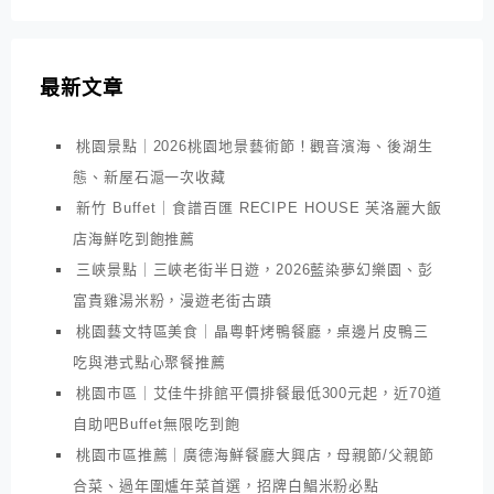
最新文章
桃園景點｜2026桃園地景藝術節！觀音濱海、後湖生
態、新屋石滬一次收藏
新竹 Buffet｜食譜百匯 RECIPE HOUSE 芙洛麗大飯
店海鮮吃到飽推薦
三峽景點｜三峽老街半日遊，2026藍染夢幻樂園、彭
富貴雞湯米粉，漫遊老街古蹟
桃園藝文特區美食｜晶粵軒烤鴨餐廳，桌邊片皮鴨三
吃與港式點心聚餐推薦
桃園市區｜艾佳牛排館平價排餐最低300元起，近70道
自助吧Buffet無限吃到飽
桃園市區推薦｜廣德海鮮餐廳大興店，母親節/父親節
合菜、過年圍爐年菜首選，招牌白鯧米粉必點