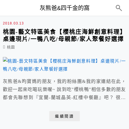
top-menu
灰熊爸&四千金的窩
片鴨
2018.03.13
桃園-藝文特區美食【櫻桃庄海鮮創意料理】
桌邊現片/一鴨八吃/母親節/家人聚餐好選擇
桃園
灰熊爸&昀寶媽的朋友，我的粉絲團&我的家連結在此，
歡迎一起來吃喝玩樂喔~ 說到吃"櫻桃鴨"相信多數的朋友
都會先聯想到『宜蘭-蘭城晶英-紅樓中餐廳』吧？ 很高
興現在桃園-藝文特區附近也有櫻桃鴨多吃料理(最高達八
吃)，還有桌邊現片秀可看。 餐廳位於巷弄裡，停車場位
繼續閱讀
置就在前方『永安路與溫州一街』的馬路交叉口， 人齊