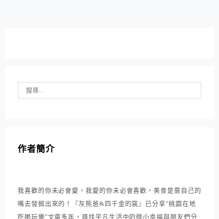
後隨即轉往一旁包廂，當天裡面大概五大桌客人，照片是
後方較靠近門口的小圓桌。...
作者簡介
我喜歡的你未必會愛，我愛的你未必會喜歡，美食是靠自己的
嘴去發掘出來的！『灰熊爸&四千金的窩』已分享"桃園在地
吃喝玩樂"文章多年，尋找平凡生活中的微小幸福與朋友們分