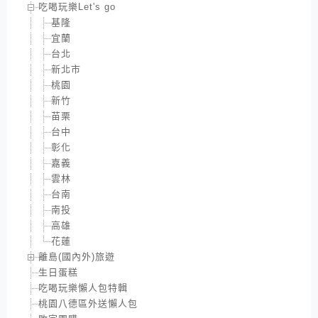
吃喝玩樂Let's go
基隆
宜蘭
台北
新北市
桃園
新竹
苗栗
台中
彰化
嘉義
雲林
台南
南投
高雄
花蓮
離島(國內外)旅遊
生日蛋糕
吃喝玩樂懶人包特輯
桃園八德區外送懶人包