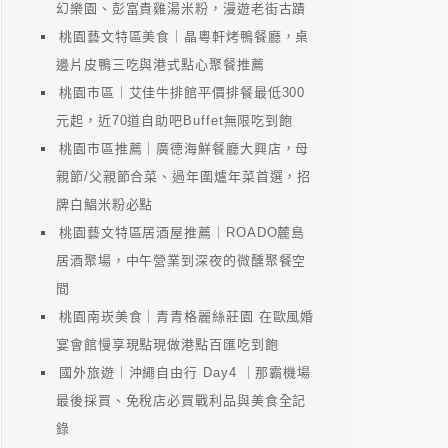
幻樂園、彭富貴雞湯米粉，漫遊老街古蹟
桃園藝文特區美食｜晶粵軒烤鴨餐廳，桌
邊片皮鴨三吃與港式點心聚餐推薦
桃園市區｜艾佳牛排館平價排餐最低300
元起，近70道自助吧Buffet無限吃到飽
桃園市區推薦｜廣德海鮮餐廳大興店，母
親節/父親節合菜、過年圍爐年菜首選，招
牌白鯧米粉必點
桃園藝文特區居酒屋推薦｜ROADO麓島
居酒聚場，中午營業到深夜的微醺聚餐空
間
桃園南崁美食｜青青格麗絲莊園 在歐風婚
宴會館慢享現點現做港點百匯吃到飽
國外旅遊｜沖繩自由行 Day4 ｜那霸機場
最後採買、免稅店必買戰利品與美食全記
錄