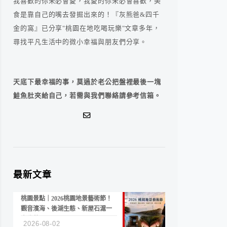
我喜歡的你未必會愛，我愛的你未必會喜歡，美
食是靠自己的嘴去發掘出來的！『灰熊爸&四千
金的窩』已分享"桃園在地吃喝玩樂"文章多年，
尋找平凡生活中的微小幸福與朋友們分享。
天底下最幸福的事，莫過於老公把盤裡最後一塊
鮭魚肚夾給自己，若需與我們聯絡請參考信箱。
最新文章
桃園景點｜2026桃園地景藝術節！
觀音濱海、後湖生態、新屋石滬一
次收藏
2026-08-02