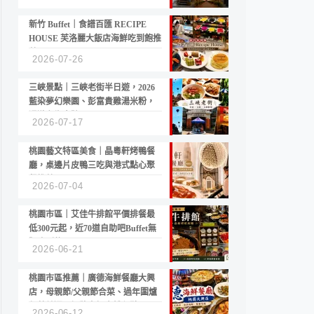
新竹 Buffet｜食譜百匯 RECIPE
HOUSE 芙洛麗大飯店海鮮吃到飽推
薦
2026-07-26
三峽景點｜三峽老街半日遊，2026
藍染夢幻樂園、彭富貴雞湯米粉，
漫遊老街古蹟
2026-07-17
桃園藝文特區美食｜晶粵軒烤鴨餐
廳，桌邊片皮鴨三吃與港式點心聚
餐推薦
2026-07-04
桃園市區｜艾佳牛排館平價排餐最
低300元起，近70道自助吧Buffet無
限吃到飽
2026-06-21
桃園市區推薦｜廣德海鮮餐廳大興
店，母親節/父親節合菜、過年圍爐
年菜首選，招牌白鯧米粉必點
2026-06-12