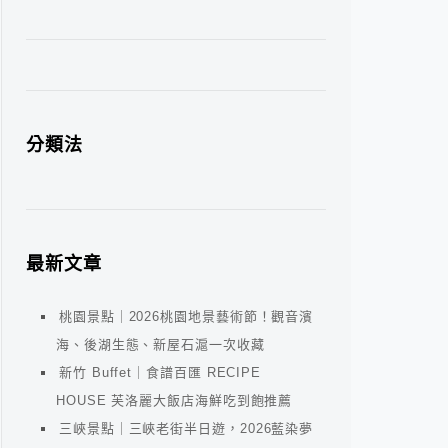
分類法
最新文章
桃園景點｜2026桃園地景藝術節！觀音濱
海、後湖生態、新屋石滬一次收藏
新竹 Buffet｜食譜百匯 RECIPE
HOUSE 芙洛麗大飯店海鮮吃到飽推薦
三峽景點｜三峽老街半日遊，2026藍染夢