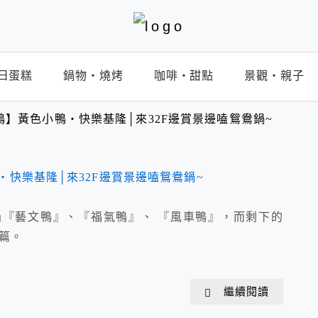
日蛋糕
鍋物‧燒烤
咖啡‧甜點
景觀‧親子
鴨】黃色小鴨‧快樂基隆│來32F邊賞景邊嗑鴛鴦鍋~
『藝文鴨』、『福氣鴨』、 『風車鴨』，而剩下的
篇。
繼續閱讀