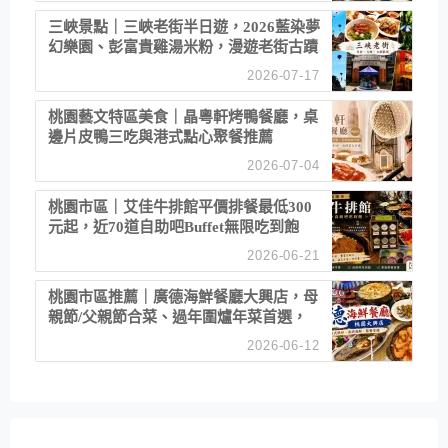
三峽景點｜三峽老街半日遊，2026藍染夢
幻樂園、彭富貴雞湯米粉，漫遊老街古蹟
2026-07-17
桃園藝文特區美食｜晶粵軒烤鴨餐廳，桌
邊片皮鴨三吃與港式點心聚餐推薦
2026-07-04
桃園市區｜艾佳牛排館平價排餐最低300
元起，近70道自助吧Buffet無限吃到飽
2026-06-21
桃園市區推薦｜廣德海鮮餐廳大興店，母
親節/父親節合菜、過年圍爐年菜首選，
招牌白鯧米粉必點
2026-06-12