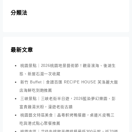
分類法
最新文章
桃園景點｜2026桃園地景藝術節！觀音濱海、後湖生
態、新屋石滬一次收藏
新竹 Buffet｜食譜百匯 RECIPE HOUSE 芙洛麗大飯
店海鮮吃到飽推薦
三峽景點｜三峽老街半日遊，2026藍染夢幻樂園、彭
富貴雞湯米粉，漫遊老街古蹟
桃園藝文特區美食｜晶粵軒烤鴨餐廳，桌邊片皮鴨三
吃與港式點心聚餐推薦
桃園市區｜艾佳牛排館平價排餐最低300元起，近70道