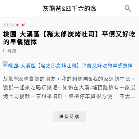
top-menu
灰熊爸&四千金的窩
早餐
2018.06.06
桃園-大溪區【豬太郎炭烤吐司】平價又好吃
的早餐選擇
桃園
灰熊爸&昀寶媽的朋友，我的粉絲團&我的家連結在此，
歡迎一起來吃喝玩樂喔~ 知道在大溪-埔頂路這有一家炭
烤土司後就一直想來嚐鮮，路邊停車算很方便， 不太顯
眼的店門前有張涼椅，一大早熟門熟路的客人就不少，可
先電話預約。 總匯吐司價格最高，其餘的口味$25~$50
繼續閱讀
元間，分加不加起司， 飲料只有古早味紅茶和奶茶基本
兩款，另外還有幾款單點的選項。 買好之後可以選擇來