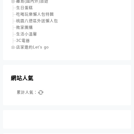
離島(國內外)旅遊
生日蛋糕
吃喝玩樂懶人包特輯
桃園八德區外送懶人包
敗家團購
生活小溫馨
3C電器
店家邀約Let's go
網站人氣
累計人氣：