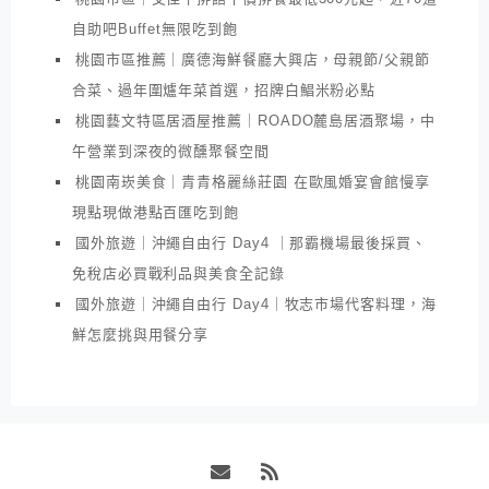
自助吧Buffet無限吃到飽
桃園市區推薦｜廣德海鮮餐廳大興店，母親節/父親節
合菜、過年圍爐年菜首選，招牌白鯧米粉必點
桃園藝文特區居酒屋推薦｜ROADO麓島居酒聚場，中
午營業到深夜的微醺聚餐空間
桃園南崁美食｜青青格麗絲莊園 在歐風婚宴會館慢享
現點現做港點百匯吃到飽
國外旅遊｜沖繩自由行 Day4 ｜那霸機場最後採買、
免稅店必買戰利品與美食全記錄
國外旅遊｜沖繩自由行 Day4｜牧志市場代客料理，海
鮮怎麼挑與用餐分享