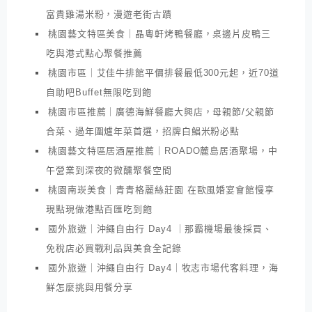
富貴雞湯米粉，漫遊老街古蹟
桃園藝文特區美食｜晶粵軒烤鴨餐廳，桌邊片皮鴨三
吃與港式點心聚餐推薦
桃園市區｜艾佳牛排館平價排餐最低300元起，近70道
自助吧Buffet無限吃到飽
桃園市區推薦｜廣德海鮮餐廳大興店，母親節/父親節
合菜、過年圍爐年菜首選，招牌白鯧米粉必點
桃園藝文特區居酒屋推薦｜ROADO麓島居酒聚場，中
午營業到深夜的微醺聚餐空間
桃園南崁美食｜青青格麗絲莊園 在歐風婚宴會館慢享
現點現做港點百匯吃到飽
國外旅遊｜沖繩自由行 Day4 ｜那霸機場最後採買、
免稅店必買戰利品與美食全記錄
國外旅遊｜沖繩自由行 Day4｜牧志市場代客料理，海
鮮怎麼挑與用餐分享