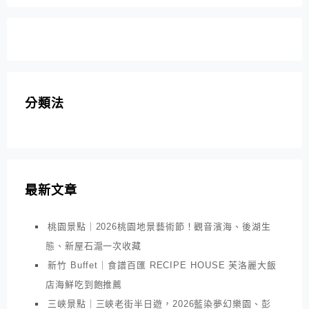
分類法
最新文章
桃園景點｜2026桃園地景藝術節！觀音濱海、後湖生
態、新屋石滬一次收藏
新竹 Buffet｜食譜百匯 RECIPE HOUSE 芙洛麗大飯
店海鮮吃到飽推薦
三峽景點｜三峽老街半日遊，2026藍染夢幻樂園、彭