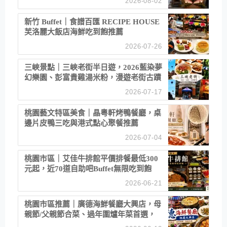
2026-08-02
新竹 Buffet｜食譜百匯 RECIPE HOUSE
芙洛麗大飯店海鮮吃到飽推薦
2026-07-26
三峽景點｜三峽老街半日遊，2026藍染夢
幻樂園、彭富貴雞湯米粉，漫遊老街古蹟
2026-07-17
桃園藝文特區美食｜晶粵軒烤鴨餐廳，桌
邊片皮鴨三吃與港式點心聚餐推薦
2026-07-04
桃園市區｜艾佳牛排館平價排餐最低300
元起，近70道自助吧Buffet無限吃到飽
2026-06-21
桃園市區推薦｜廣德海鮮餐廳大興店，母
親節/父親節合菜、過年圍爐年菜首選，
招牌白鯧米粉必點