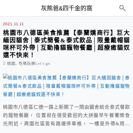
top-menu
灰熊爸&四千金的窩
擼貓
2021.11.11
桃園市八德區美食推薦【泰蘭嬌商行】巨大
緬因貓舍│泰式簡餐&泰式飲品│限量戴帽貓
咪杯可外帶│互動擼貓寵物餐廳│超療癒貓奴
還不快來！
,
桃園
吃喝玩樂Let's go
桃園市八德區仁德一路上新開了一間由貓舍結合泰式餐飲
的寵物餐廳， 位置就在很受歡迎的大拼盤早午餐饗樂食
光附近，周圍社區皆有路邊停車格， 一樓是外帶&用餐
區域，二樓為巨大緬因貓舍，備有專屬貓保姆與互動擼貓