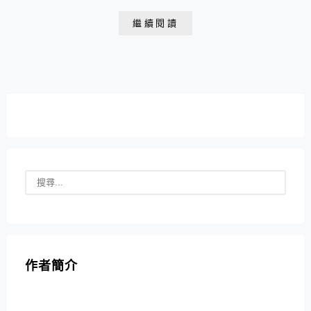
區， 店內用餐位置不多、強烈建議提早預約訂位，用餐
繼續閱讀
時間90分鐘、需低消。
作者簡介