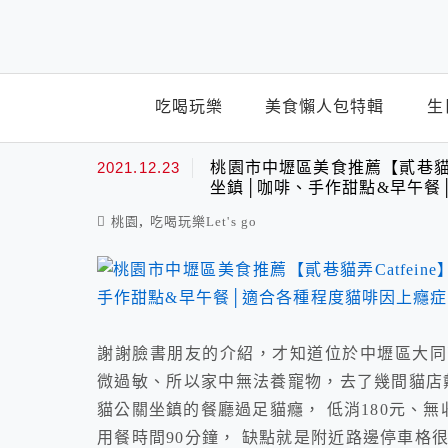
top-menu
吃喝玩樂
美食懶人包特輯
生
寵物餐廳
2021.12.23
桃園市中壢區美食推薦【貳巷貓弄
坐鎮│咖啡、手作甜點&早午餐
,
桃園
吃喝玩樂Let's go
謝謝臉書朋友的介紹，才知道位於中壢區大同商圈
微過敏、所以家中無法養寵物，去了幾間貓店
貓公關坐鎮的餐廳過足貓癮， 低消180元、無收
用餐時間90分鐘， 缺點就是附近路邊停車格