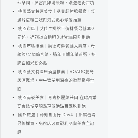
幻樂園、彭富貴雞湯米粉，漫遊老街古蹟
桃園藝文特區美食｜晶粵軒烤鴨餐廳，桌
邊片皮鴨三吃與港式點心聚餐推薦
桃園市區｜艾佳牛排館平價排餐最低300
元起，近70道自助吧Buffet無限吃到飽
桃園市區推薦｜廣德海鮮餐廳大興店，母
親節/父親節合菜、過年圍爐年菜首選，招
牌白鯧米粉必點
桃園藝文特區居酒屋推薦｜ROADO麓島
居酒聚場，中午營業到深夜的微醺聚餐空
間
桃園南崁美食｜青青格麗絲莊園 在歐風婚
宴會館慢享現點現做港點百匯吃到飽
國外旅遊｜沖繩自由行 Day4 ｜那霸機場
最後採買、免稅店必買戰利品與美食全記
錄