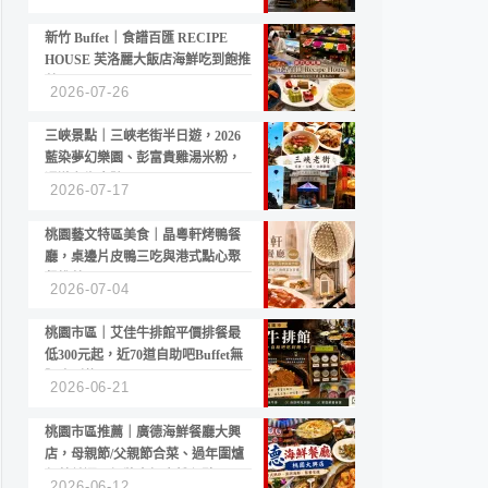
新竹 Buffet｜食譜百匯 RECIPE
HOUSE 芙洛麗大飯店海鮮吃到飽推
薦
2026-07-26
三峽景點｜三峽老街半日遊，2026
藍染夢幻樂園、彭富貴雞湯米粉，
漫遊老街古蹟
2026-07-17
桃園藝文特區美食｜晶粵軒烤鴨餐
廳，桌邊片皮鴨三吃與港式點心聚
餐推薦
2026-07-04
桃園市區｜艾佳牛排館平價排餐最
低300元起，近70道自助吧Buffet無
限吃到飽
2026-06-21
桃園市區推薦｜廣德海鮮餐廳大興
店，母親節/父親節合菜、過年圍爐
年菜首選，招牌白鯧米粉必點
2026-06-12