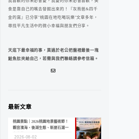
我喜歡的你未必會愛，我愛的你未必會喜歡，美
食是靠自己的嘴去發掘出來的！『灰熊爸&四千
金的窩』已分享"桃園在地吃喝玩樂"文章多年，
尋找平凡生活中的微小幸福與朋友們分享。
天底下最幸福的事，莫過於老公把盤裡最後一塊
鮭魚肚夾給自己，若需與我們聯絡請參考信箱。
最新文章
桃園景點｜2026桃園地景藝術節！
觀音濱海、後湖生態、新屋石滬一
次收藏
2026-08-02