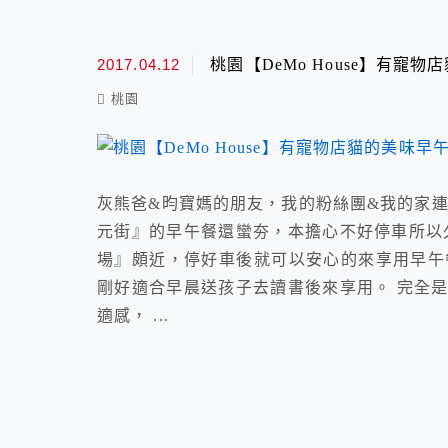
2017.04.12
桃園【DeMo House】有寵物
桃園
灰熊爸&昀寶媽的朋友，我的粉絲團&我的家連
元街』的早午餐還蠻夯，本擔心不好停車所以
場』頗近，停好車後就可以安心的來享用早午餐。 營業
剛好適合早晨送孩子去讀書後來享用。 完全
適感， ...