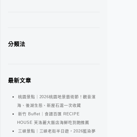
分類法
最新文章
桃園景點｜2026桃園地景藝術節！觀音濱
海、後湖生態、新屋石滬一次收藏
新竹 Buffet｜食譜百匯 RECIPE
HOUSE 芙洛麗大飯店海鮮吃到飽推薦
三峽景點｜三峽老街半日遊，2026藍染夢