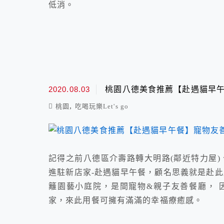
低消。
2020.08.03
桃園八德美食推薦【赴遇貓早午
,
桃園
吃喝玩樂Let's go
記得之前八德區介壽路轉大明路(鄰近特力屋)
進駐新店家-赴遇貓早午餐，顧名思義就是赴此
籬園藝小庭院，是間寵物&親子友善餐廳， 
家，來此用餐可擁有滿滿的幸福療癒感。