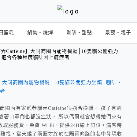
日蛋糕
鍋物‧燒烤
咖啡‧甜點
景觀‧親子
Catfeine】大同商圈內寵物餐廳│10隻貓公關強力
│適合各種程度貓啡因上癮症者
內有家貳巷貓弄Catfeine很適合擼貓， 孩子有輕
戴著口罩倒也都沒症狀， 所以偶爾就會想帶她們來有
取服務費、免費 Wi-Fi，提供24H線上訂位，滿客時
很難找，當天繞了兩圈才終於在隔兩條路的巷中發現收