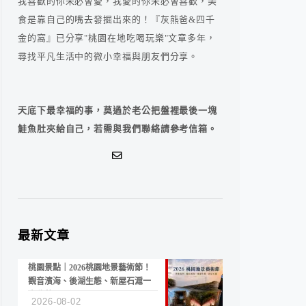
我喜歡的你未必會愛，我愛的你未必會喜歡，美
食是靠自己的嘴去發掘出來的！『灰熊爸&四千
金的窩』已分享"桃園在地吃喝玩樂"文章多年，
尋找平凡生活中的微小幸福與朋友們分享。
天底下最幸福的事，莫過於老公把盤裡最後一塊
鮭魚肚夾給自己，若需與我們聯絡請參考信箱。
最新文章
桃園景點｜2026桃園地景藝術節！
觀音濱海、後湖生態、新屋石滬一
次收藏
2026-08-02