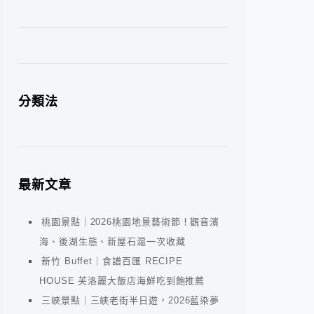
分類法
最新文章
桃園景點｜2026桃園地景藝術節！觀音濱
海、後湖生態、新屋石滬一次收藏
新竹 Buffet｜食譜百匯 RECIPE
HOUSE 芙洛麗大飯店海鮮吃到飽推薦
三峽景點｜三峽老街半日遊，2026藍染夢