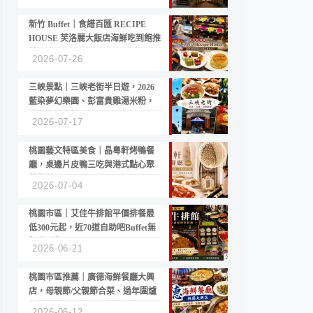
新竹 Buffet｜食譜百匯 RECIPE
HOUSE 芙洛麗大飯店海鮮吃到飽推
薦
2026-07-26
三峽景點｜三峽老街半日遊，2026
藍染夢幻樂園、彭富貴雞湯米粉，
漫遊老街古蹟
2026-07-17
桃園藝文特區美食｜晶粵軒烤鴨餐
廳，桌邊片皮鴨三吃與港式點心聚
餐推薦
2026-07-04
桃園市區｜艾佳牛排館平價排餐最
低300元起，近70道自助吧Buffet無
限吃到飽
2026-06-21
桃園市區推薦｜廣德海鮮餐廳大興
店，母親節/父親節合菜、過年圍爐
年菜首選，招牌白鯧米粉必點
2026-06-12