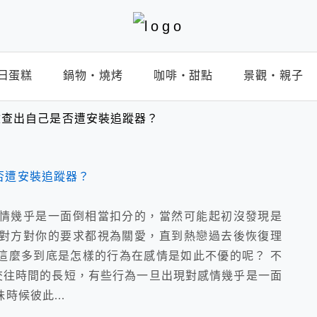
日蛋糕
鍋物‧燒烤
咖啡‧甜點
景觀‧親子
檢查出自己是否遭安裝追蹤器？
情幾乎是一面倒相當扣分的，當然可能起初沒發現是
對方對你的要求都視為關愛，直到熱戀過去後恢復理
這麼多到底是怎樣的行為在感情是如此不優的呢？ 不
交往時間的長短，有些行為一旦出現對感情幾乎是一面
候彼此...