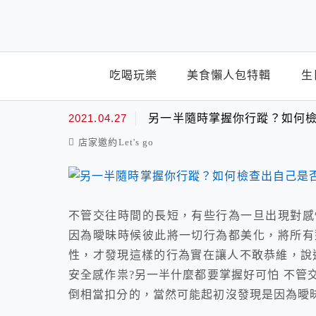
top-menu
吃喝玩樂
美食懶人包特輯
生
定位器
2021.04.27
另一半隨時掌握你行蹤？如何
店家邀約Let's go
不管交往時間的長短，有些行為一旦出現對感
因為曖昧時候彼此將一切行為都美化，將所有
性，才發現這樣的行為實在讓人不敢恭維，說
安全感作祟?另一半什麼都要掌握好可怕 不管
倒相當扣分的，當然可能起初沒發現是因為曖昧時