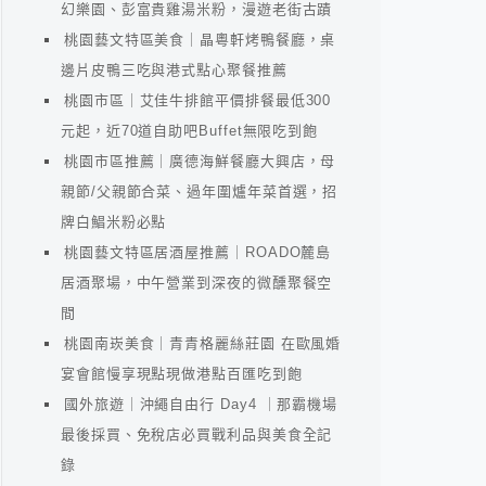
幻樂園、彭富貴雞湯米粉，漫遊老街古蹟
桃園藝文特區美食｜晶粵軒烤鴨餐廳，桌
邊片皮鴨三吃與港式點心聚餐推薦
桃園市區｜艾佳牛排館平價排餐最低300
元起，近70道自助吧Buffet無限吃到飽
桃園市區推薦｜廣德海鮮餐廳大興店，母
親節/父親節合菜、過年圍爐年菜首選，招
牌白鯧米粉必點
桃園藝文特區居酒屋推薦｜ROADO麓島
居酒聚場，中午營業到深夜的微醺聚餐空
間
桃園南崁美食｜青青格麗絲莊園 在歐風婚
宴會館慢享現點現做港點百匯吃到飽
國外旅遊｜沖繩自由行 Day4 ｜那霸機場
最後採買、免稅店必買戰利品與美食全記
錄