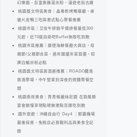
幻樂園、彭富貴雞湯米粉，漫遊老街古蹟
桃園藝文特區美食｜晶粵軒烤鴨餐廳，桌
邊片皮鴨三吃與港式點心聚餐推薦
桃園市區｜艾佳牛排館平價排餐最低300
元起，近70道自助吧Buffet無限吃到飽
桃園市區推薦｜廣德海鮮餐廳大興店，母
親節/父親節合菜、過年圍爐年菜首選，招
牌白鯧米粉必點
桃園藝文特區居酒屋推薦｜ROADO麓島
居酒聚場，中午營業到深夜的微醺聚餐空
間
桃園南崁美食｜青青格麗絲莊園 在歐風婚
宴會館慢享現點現做港點百匯吃到飽
國外旅遊｜沖繩自由行 Day4 ｜那霸機場
最後採買、免稅店必買戰利品與美食全記
錄