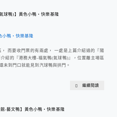
(氣球鴨)】黃色小鴨‧快樂基隆
， 而要收門票的有兩處， 一處是上篇介紹過的『陽
要介紹的『港務大樓-福氣鴨(氣球鴨)』，位置離主場區
遠還未到門口就能見到汽球鴨與拱門。
繼續閱讀
館-藝文鴨】黃色小鴨‧快樂基隆