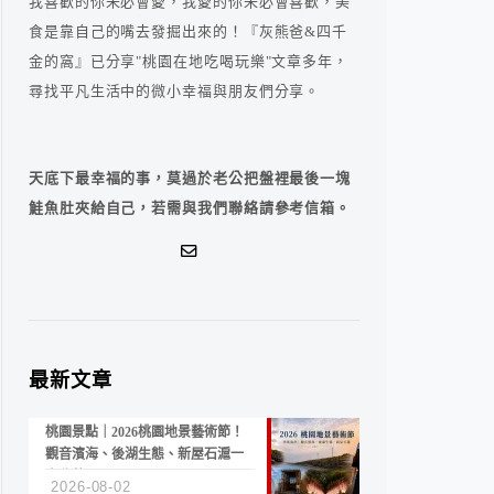
我喜歡的你未必會愛，我愛的你未必會喜歡，美
食是靠自己的嘴去發掘出來的！『灰熊爸&四千
金的窩』已分享"桃園在地吃喝玩樂"文章多年，
尋找平凡生活中的微小幸福與朋友們分享。
天底下最幸福的事，莫過於老公把盤裡最後一塊
鮭魚肚夾給自己，若需與我們聯絡請參考信箱。
最新文章
桃園景點｜2026桃園地景藝術節！
觀音濱海、後湖生態、新屋石滬一
次收藏
2026-08-02