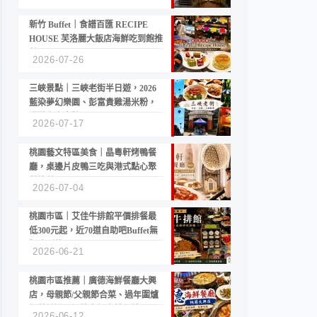
新竹 Buffet｜食譜百匯 RECIPE
HOUSE 芙洛麗大飯店海鮮吃到飽推
薦
2026-07-26
三峽景點｜三峽老街半日遊，2026
藍染夢幻樂園、彭富貴雞湯米粉，
漫遊老街古蹟
2026-07-17
桃園藝文特區美食｜晶粵軒烤鴨餐
廳，桌邊片皮鴨三吃與港式點心聚
餐推薦
2026-07-04
桃園市區｜艾佳牛排館平價排餐最
低300元起，近70道自助吧Buffet無
限吃到飽
2026-06-21
桃園市區推薦｜廣德海鮮餐廳大興
店，母親節/父親節合菜、過年圍爐
年菜首選，招牌白鯧米粉必點
2026-06-12