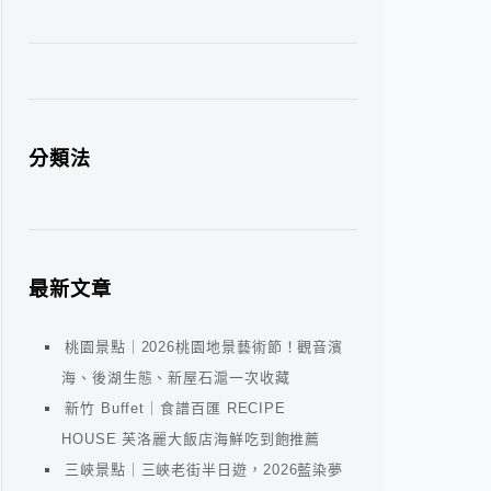
分類法
最新文章
桃園景點｜2026桃園地景藝術節！觀音濱
海、後湖生態、新屋石滬一次收藏
新竹 Buffet｜食譜百匯 RECIPE
HOUSE 芙洛麗大飯店海鮮吃到飽推薦
三峽景點｜三峽老街半日遊，2026藍染夢