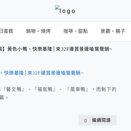
日蛋糕
鍋物‧燒烤
咖啡‧甜點
景觀‧親子
鴨】黃色小鴨‧快樂基隆│來32F邊賞景邊嗑鴛鴦鍋~
『藝文鴨』、『福氣鴨』、 『風車鴨』，而剩下的
篇。
繼續閱讀