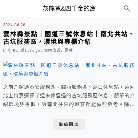
top-menu
灰熊爸&四千金的窩
雲林
2024.06.28
雲林縣景點｜國道三號休息站｜南北共站、
古坑服務區，環境與專櫃介紹
,
,
吃喝玩樂Let's go
國內旅遊
雲林
之前介紹過泰安服務區、關西服務區、湖口休息站，這回
北上特意選擇了還未停留過的古坑服務區休息，簡單的介
紹環境與專櫃，讓南北往來的遊客都能做些參考。除了
24小時全天候營業的中油(加油站)外，還有24小時全家便
利商店，知名玉珍齋、爭鮮GOGO、樂包子，炸雞大師
繼續閱讀
與星巴克...等，另外服務區南北共站，設有駕駛人休息