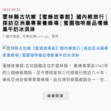
2023.06.12
雲林縣古坑鄉【蜜蜂故事館】國內輕旅行│
探訪亞洲最專業養蜂場│蜜園咖啡屋品嚐蜂
巢牛奶冰淇淋
,
,
國內旅遊
吃喝玩樂Let's go
雲林
蜜蜂故事館-古坑旗艦店位於雲林縣， 養蜂事業由1945年
的三個蜂箱開始，至今歷經家族三代經營已將近八十年，
擁有亞洲自營專業養蜂場，由台灣到泰國產銷合一，在技
術與品質上嚴格要求， 園區全年無休/免費參觀，滿五人
即可預約戶外養蜂場/室內生態導覽，值得一訪。
繼續閱讀