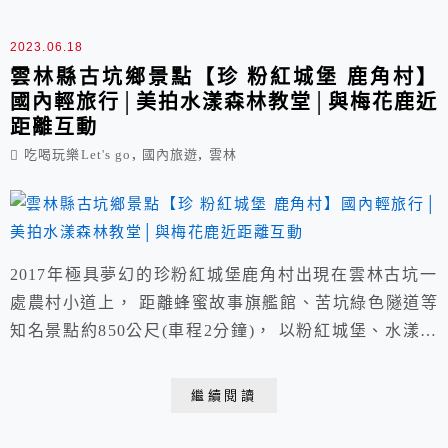
室，讓駕駛人可短暫睡眠。
2023.06.18
雲林縣古坑鄉景點【珍 粉紅城堡 鹿角村】
國內輕旅行│美拍水漾森林教堂│與梅花鹿近
距離互動
,
,
吃喝玩樂Let's go
國內旅遊
雲林
2017年極具夢幻的珍粉紅城堡鹿角村出現在雲林古坑一
處農村小道上， 距離蜂蜜故事旗艦館、苦坑綠色隧道等
知名景點約850公尺(車程2分鐘)， 以粉紅城堡、水漾森
林教堂、落雨松步道、近距離與梅花鹿互動...等， 成為
雲林十大必拍打卡景點之一，入園須購買門票，可部分消
繼續閱讀
費折抵。