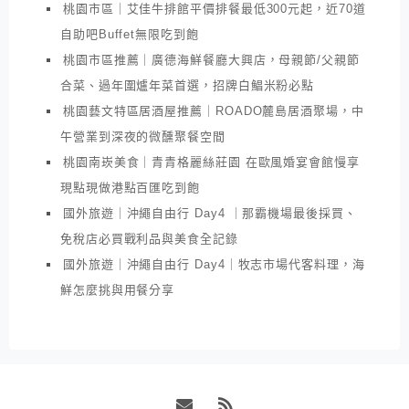
桃園市區｜艾佳牛排館平價排餐最低300元起，近70道
自助吧Buffet無限吃到飽
桃園市區推薦｜廣德海鮮餐廳大興店，母親節/父親節
合菜、過年圍爐年菜首選，招牌白鯧米粉必點
桃園藝文特區居酒屋推薦｜ROADO麓島居酒聚場，中
午營業到深夜的微醺聚餐空間
桃園南崁美食｜青青格麗絲莊園 在歐風婚宴會館慢享
現點現做港點百匯吃到飽
國外旅遊｜沖繩自由行 Day4 ｜那霸機場最後採買、
免稅店必買戰利品與美食全記錄
國外旅遊｜沖繩自由行 Day4｜牧志市場代客料理，海
鮮怎麼挑與用餐分享