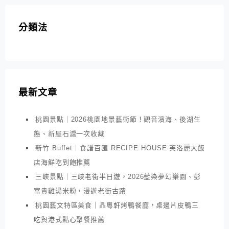
分類法
最新文章
桃園景點｜2026桃園地景藝術節！觀音濱海、後湖生
態、新屋石滬一次收藏
新竹 Buffet｜食譜百匯 RECIPE HOUSE 芙洛麗大飯
店海鮮吃到飽推薦
三峽景點｜三峽老街半日遊，2026藍染夢幻樂園、彭
富貴雞湯米粉，漫遊老街古蹟
桃園藝文特區美食｜晶粵軒烤鴨餐廳，桌邊片皮鴨三
吃與港式點心聚餐推薦