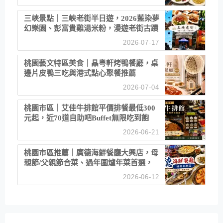
三峽景點｜三峽老街半日遊，2026藍染夢
幻樂園、彭富貴雞湯米粉，漫遊老街古蹟
2026-07-17
桃園藝文特區美食｜晶粵軒烤鴨餐廳，桌
邊片皮鴨三吃與港式點心聚餐推薦
2026-07-04
桃園市區｜艾佳牛排館平價排餐最低300
元起，近70道自助吧Buffet無限吃到飽
2026-06-21
桃園市區推薦｜廣德海鮮餐廳大興店，母
親節/父親節合菜、過年圍爐年菜首選，
招牌白鯧米粉必點
2026-06-12