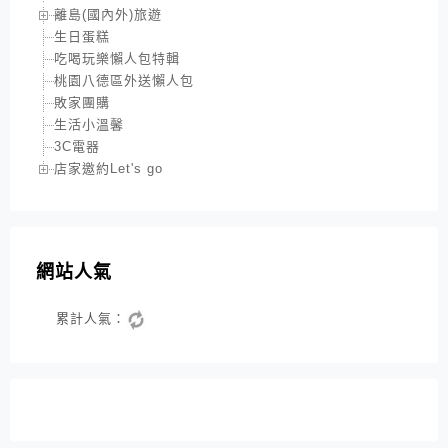
離島(國內外)旅遊
生日蛋糕
吃喝玩樂懶人包特輯
桃園八德區外送懶人包
敗家團購
生活小溫馨
3C電器
店家邀約Let's go
網站人氣
累計人氣：