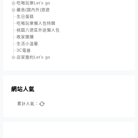
吃喝玩樂Let's go
離島(國內外)旅遊
生日蛋糕
吃喝玩樂懶人包特輯
桃園八德區外送懶人包
敗家團購
生活小溫馨
3C電器
店家邀約Let's go
網站人氣
累計人氣：