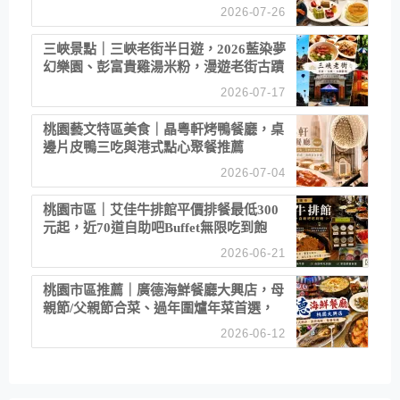
2026-07-26
三峽景點｜三峽老街半日遊，2026藍染夢
幻樂園、彭富貴雞湯米粉，漫遊老街古蹟
2026-07-17
桃園藝文特區美食｜晶粵軒烤鴨餐廳，桌
邊片皮鴨三吃與港式點心聚餐推薦
2026-07-04
桃園市區｜艾佳牛排館平價排餐最低300
元起，近70道自助吧Buffet無限吃到飽
2026-06-21
桃園市區推薦｜廣德海鮮餐廳大興店，母
親節/父親節合菜、過年圍爐年菜首選，
招牌白鯧米粉必點
2026-06-12