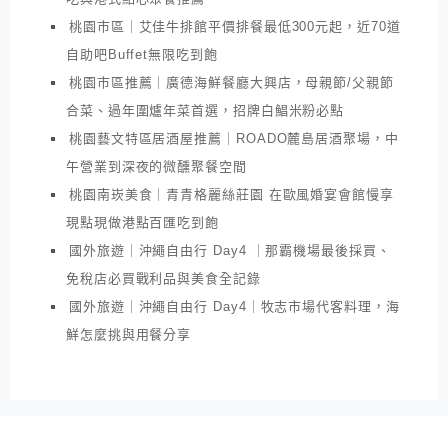
桃園市區｜艾佳牛排館平價排餐最低300元起，近70道
自助吧Buffet無限吃到飽
桃園市區推薦｜廣德海鮮餐廳大興店，母親節/父親節
合菜、過年圍爐年菜首選，招牌白鯧米粉必點
桃園藝文特區居酒屋推薦｜ROADO麓島居酒聚場，中
午營業到深夜的微醺聚餐空間
桃園南崁美食｜青青格麗絲莊園 在歐風婚宴會館慢享
現點現做港點百匯吃到飽
國外旅遊｜沖繩自由行 Day4 ｜那霸機場最後採買、
免稅店必買戰利品與美食全記錄
國外旅遊｜沖繩自由行 Day4｜牧志市場代客料理，海
鮮怎麼挑與用餐分享