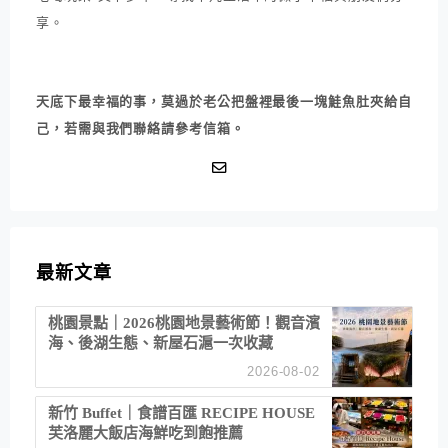
享。
天底下最幸福的事，莫過於老公把盤裡最後一塊鮭魚肚夾給自
己，若需與我們聯絡請參考信箱。
最新文章
桃園景點｜2026桃園地景藝術節！觀音濱
海、後湖生態、新屋石滬一次收藏
2026-08-02
新竹 Buffet｜食譜百匯 RECIPE HOUSE
芙洛麗大飯店海鮮吃到飽推薦