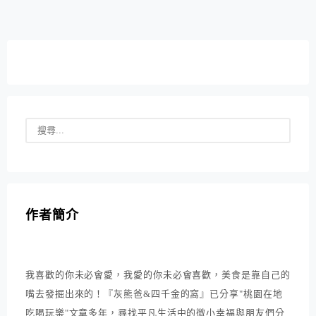
也以夢幻音樂盒面貌登場，多了小火車環繞更添童話。
作者簡介
我喜歡的你未必會愛，我愛的你未必會喜歡，美食是靠自己的
嘴去發掘出來的！『灰熊爸&四千金的窩』已分享"桃園在地
吃喝玩樂"文章多年，尋找平凡生活中的微小幸福與朋友們分