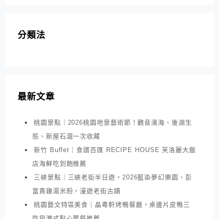
分類法
最新文章
桃園景點｜2026桃園地景藝術節！觀音濱海、後湖生
態、新屋石滬一次收藏
新竹 Buffet｜食譜百匯 RECIPE HOUSE 芙洛麗大飯
店海鮮吃到飽推薦
三峽景點｜三峽老街半日遊，2026藍染夢幻樂園、彭
富貴雞湯米粉，漫遊老街古蹟
桃園藝文特區美食｜晶粵軒烤鴨餐廳，桌邊片皮鴨三
吃與港式點心聚餐推薦