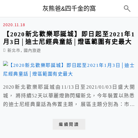
top-menu
灰熊爸&四千金的窩
2020新北市歡樂耶誕城
2020.11.18
【2020新北歡樂耶誕城】即日起至2021年1
月3日│迪士尼經典童話│燈區範圍有史最大
,
新北市
國內旅遊
2020新北歡樂耶誕城由11/13日至2021/01/03日盛大開
城， 將持續52天以華麗燈飾閃耀新北，今年裝置以熟悉
的迪士尼經典童話為佈置主題， 展區主題分別為：市民
經典童話世界、站前夢幻莊園、府中美學藝術特區、 8大
耶誕絕美光廊，迪士尼公主的童話森林、童話夢幻燈區、
繼續閱讀
環狀線燈區等， 廣場中央最受矚目的"竹筍"聖誕樹今年