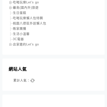
吃喝玩樂Let's go
離島(國內外)旅遊
生日蛋糕
吃喝玩樂懶人包特輯
桃園八德區外送懶人包
敗家團購
生活小溫馨
3C電器
店家邀約Let's go
網站人氣
累計人氣：