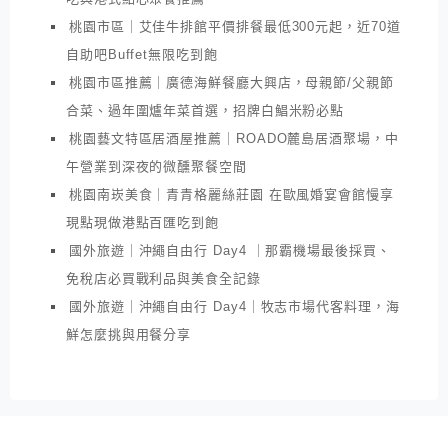
桃園市區｜艾佳牛排館平價排餐最低300元起，近70道
自助吧Buffet無限吃到飽
桃園市區推薦｜廣德海鮮餐廳大興店，母親節/父親節
合菜、過年圍爐年菜首選，招牌白鯧米粉必點
桃園藝文特區居酒屋推薦｜ROADO麓島居酒聚場，中
午營業到深夜的微醺聚餐空間
桃園南崁美食｜青青格麗絲莊園 在歐風婚宴會館慢享
現點現做港點百匯吃到飽
國外旅遊｜沖繩自由行 Day4 ｜那霸機場最後採買、
免稅店必買戰利品與美食全記錄
國外旅遊｜沖繩自由行 Day4｜牧志市場代客料理，海
鮮怎麼挑與用餐分享