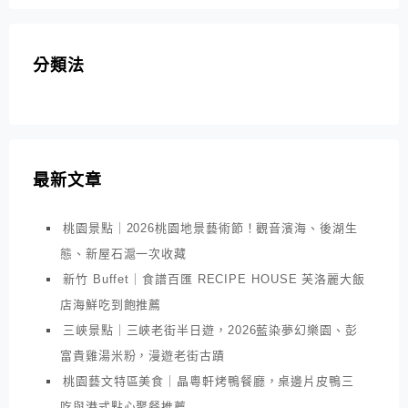
分類法
最新文章
桃園景點｜2026桃園地景藝術節！觀音濱海、後湖生
態、新屋石滬一次收藏
新竹 Buffet｜食譜百匯 RECIPE HOUSE 芙洛麗大飯
店海鮮吃到飽推薦
三峽景點｜三峽老街半日遊，2026藍染夢幻樂園、彭
富貴雞湯米粉，漫遊老街古蹟
桃園藝文特區美食｜晶粵軒烤鴨餐廳，桌邊片皮鴨三
吃與港式點心聚餐推薦