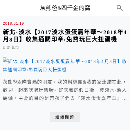
top-menu
灰熊爸&四千金的窩
2017淡水蛋蛋嘉年華
2018.01.19
新北-淡水【2017淡水蛋蛋嘉年華～2018年4
月8日】收集通關印章/免費玩巨大扭蛋機
新北市
灰熊爸&昀寶媽的朋友，我的粉絲團&我的家連結在此，
歡迎一起來吃喝玩樂喔~ 好天氣的假日衝一波淡水-漁人
碼頭，主要的目的是帶孩子們去『淡水蛋蛋嘉年華』，
開到門口發現園區裡可能沒什麼餐飲店，所以又先繞來吃
『福容飯店-阿基師觀海茶樓』。 大夥一路向北飢腸轆
繼續閱讀
轆，所以就不多拍環境和菜單，直接倒茶&上菜&開吃！