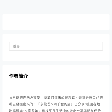
『西杏沙拉蝦』($100元)、『鮮蝦腸粉』($150元)、『櫻
花...
作者簡介
我喜歡的你未必會愛，我愛的你未必會喜歡，美食是靠自己的
嘴去發掘出來的！『灰熊爸&四千金的窩』已分享"桃園在地
吃喝玩樂"文章多年，尋找平凡生活中的微小幸福與朋友們分