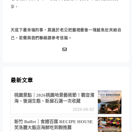
享。
天底下最幸福的事，莫過於老公把盤裡最後一塊鮭魚肚夾給自
己，若需與我們聯絡請參考信箱。
最新文章
桃園景點｜2026桃園地景藝術節！觀音濱
海、後湖生態、新屋石滬一次收藏
2026-08-02
新竹 Buffet｜食譜百匯 RECIPE HOUSE
芙洛麗大飯店海鮮吃到飽推薦