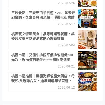
2026-07-26
三峽景點｜三峽老街半日遊，2026藍染夢
幻樂園、彭富貴雞湯米粉，漫遊老街古蹟
2026-07-17
桃園藝文特區美食｜晶粵軒烤鴨餐廳，桌
邊片皮鴨三吃與港式點心聚餐推薦
2026-07-04
桃園市區｜艾佳牛排館平價排餐最低300
元起，近70道自助吧Buffet無限吃到飽
2026-06-21
桃園市區推薦｜廣德海鮮餐廳大興店，母
親節/父親節合菜、過年圍爐年菜首選，
招牌白鯧米粉必點
2026-06-12