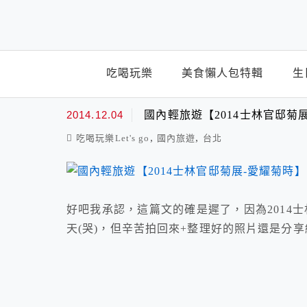
top-menu
吃喝玩樂
美食懶人包特輯
生
2014士林官邸菊展
2014.12.04
國內輕旅遊【2014士林官邸菊展-愛
,
,
吃喝玩樂Let's go
國內旅遊
台北
好吧我承認，這篇文的確是遲了，因為2014
天(哭)，但辛苦拍回來+整理好的照片還是分