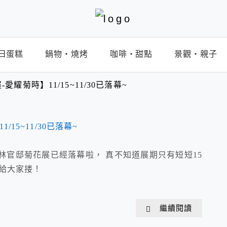
日蛋糕
鍋物‧燒烤
咖啡‧甜點
景觀‧親子
耀菊時】11/15~11/30已落幕~
士林官邸菊花展已經落幕啦， 真不知道展期只有短短15
享給大家搂！
繼續閱讀