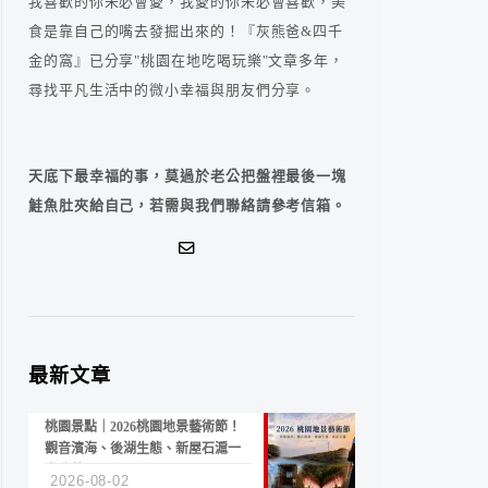
我喜歡的你未必會愛，我愛的你未必會喜歡，美
食是靠自己的嘴去發掘出來的！『灰熊爸&四千
金的窩』已分享"桃園在地吃喝玩樂"文章多年，
尋找平凡生活中的微小幸福與朋友們分享。
天底下最幸福的事，莫過於老公把盤裡最後一塊
鮭魚肚夾給自己，若需與我們聯絡請參考信箱。
最新文章
桃園景點｜2026桃園地景藝術節！
觀音濱海、後湖生態、新屋石滬一
次收藏
2026-08-02