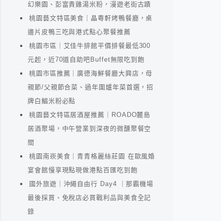
幻樂園、彭富貴雞湯米粉，漫遊老街古蹟
桃園藝文特區美食｜晶粵軒烤鴨餐廳，桌
邊片皮鴨三吃與港式點心聚餐推薦
桃園市區｜艾佳牛排館平價排餐最低300
元起，近70道自助吧Buffet無限吃到飽
桃園市區推薦｜廣德海鮮餐廳大興店，母
親節/父親節合菜、過年圍爐年菜首選，招
牌白鯧米粉必點
桃園藝文特區居酒屋推薦｜ROADO麓島
居酒聚場，中午營業到深夜的微醺聚餐空
間
桃園南崁美食｜青青格麗絲莊園 在歐風婚
宴會館慢享現點現做港點百匯吃到飽
國外旅遊｜沖繩自由行 Day4 ｜那霸機場
最後採買、免稅店必買戰利品與美食全記
錄