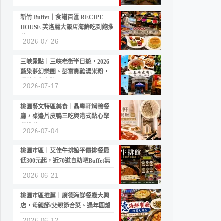
新竹 Buffet｜食譜百匯 RECIPE
HOUSE 芙洛麗大飯店海鮮吃到飽推
薦
2026-07-26
三峽景點｜三峽老街半日遊，2026
藍染夢幻樂園、彭富貴雞湯米粉，
漫遊老街古蹟
2026-07-17
桃園藝文特區美食｜晶粵軒烤鴨餐
廳，桌邊片皮鴨三吃與港式點心聚
餐推薦
2026-07-04
桃園市區｜艾佳牛排館平價排餐最
低300元起，近70道自助吧Buffet無
限吃到飽
2026-06-21
桃園市區推薦｜廣德海鮮餐廳大興
店，母親節/父親節合菜、過年圍爐
年菜首選，招牌白鯧米粉必點
2026-06-12