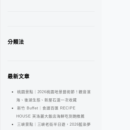
分類法
最新文章
桃園景點｜2026桃園地景藝術節！觀音濱
海、後湖生態、新屋石滬一次收藏
新竹 Buffet｜食譜百匯 RECIPE
HOUSE 芙洛麗大飯店海鮮吃到飽推薦
三峽景點｜三峽老街半日遊，2026藍染夢