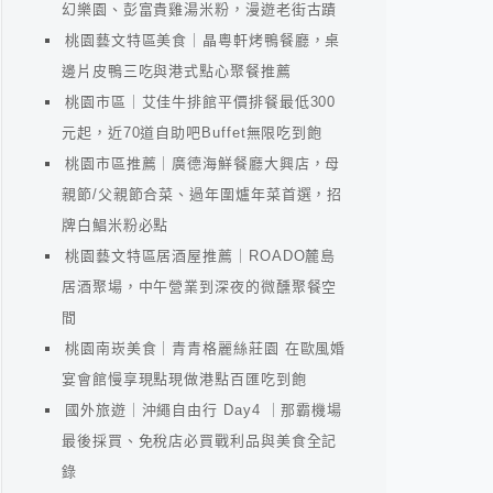
幻樂園、彭富貴雞湯米粉，漫遊老街古蹟
桃園藝文特區美食｜晶粵軒烤鴨餐廳，桌
邊片皮鴨三吃與港式點心聚餐推薦
桃園市區｜艾佳牛排館平價排餐最低300
元起，近70道自助吧Buffet無限吃到飽
桃園市區推薦｜廣德海鮮餐廳大興店，母
親節/父親節合菜、過年圍爐年菜首選，招
牌白鯧米粉必點
桃園藝文特區居酒屋推薦｜ROADO麓島
居酒聚場，中午營業到深夜的微醺聚餐空
間
桃園南崁美食｜青青格麗絲莊園 在歐風婚
宴會館慢享現點現做港點百匯吃到飽
國外旅遊｜沖繩自由行 Day4 ｜那霸機場
最後採買、免稅店必買戰利品與美食全記
錄