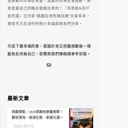
我喜歡的你未必會愛，我愛的你未必會喜歡，美
食是靠自己的嘴去發掘出來的！『灰熊爸&四千
金的窩』已分享"桃園在地吃喝玩樂"文章多年，
尋找平凡生活中的微小幸福與朋友們分享。
天底下最幸福的事，莫過於老公把盤裡最後一塊
鮭魚肚夾給自己，若需與我們聯絡請參考信箱。
最新文章
桃園景點｜2026桃園地景藝術節！
觀音濱海、後湖生態、新屋石滬一
次收藏
2026-08-02