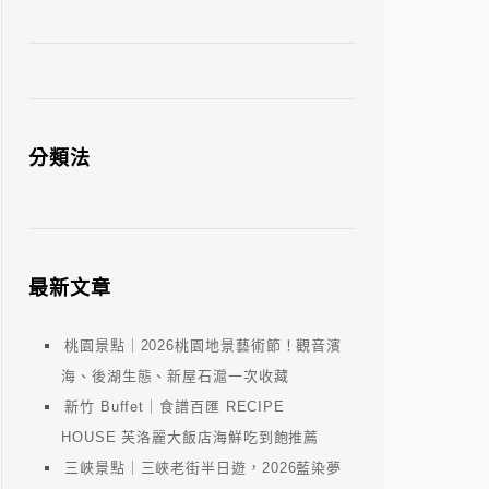
分類法
最新文章
桃園景點｜2026桃園地景藝術節！觀音濱
海、後湖生態、新屋石滬一次收藏
新竹 Buffet｜食譜百匯 RECIPE
HOUSE 芙洛麗大飯店海鮮吃到飽推薦
三峽景點｜三峽老街半日遊，2026藍染夢