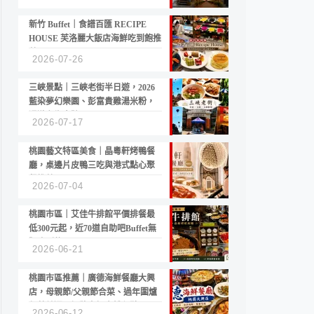
新竹 Buffet｜食譜百匯 RECIPE
HOUSE 芙洛麗大飯店海鮮吃到飽推
薦
2026-07-26
三峽景點｜三峽老街半日遊，2026
藍染夢幻樂園、彭富貴雞湯米粉，
漫遊老街古蹟
2026-07-17
桃園藝文特區美食｜晶粵軒烤鴨餐
廳，桌邊片皮鴨三吃與港式點心聚
餐推薦
2026-07-04
桃園市區｜艾佳牛排館平價排餐最
低300元起，近70道自助吧Buffet無
限吃到飽
2026-06-21
桃園市區推薦｜廣德海鮮餐廳大興
店，母親節/父親節合菜、過年圍爐
年菜首選，招牌白鯧米粉必點
2026-06-12