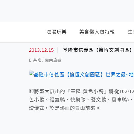
top-menu
吃喝玩樂
美食懶人包特輯
生
風車鴨
2013.12.15
基隆市信義區【擁恆文創園區】
,
基隆
國內旅遊
即將盛大展出的『基隆-黃色小鴨』將從102/12/
色小鴨、福氣鴨、快樂鴨、藝文鴨、風車鴨)， 
燈儀式，於是熱血的冒雨前來。