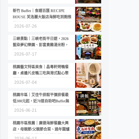
新竹 Buffet｜食譜百匯 RECIPE
HOUSE 芙洛麗大飯店海鮮吃到飽推
薦
2026-07-26
三峽景點｜三峽老街半日遊，2026
藍染夢幻樂園、彭富貴雞湯米粉，
漫遊老街古蹟
2026-07-17
桃園藝文特區美食｜晶粵軒烤鴨餐
廳，桌邊片皮鴨三吃與港式點心聚
餐推薦
2026-07-04
桃園市區｜艾佳牛排館平價排餐最
低300元起，近70道自助吧Buffet無
限吃到飽
2026-06-21
桃園市區推薦｜廣德海鮮餐廳大興
店，母親節/父親節合菜、過年圍爐
年菜首選，招牌白鯧米粉必點
2026-06-12