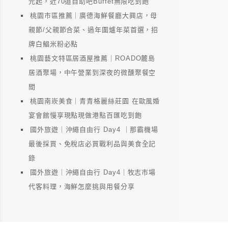
元起，近70道自助吧Buffet無限吃到飽
桃園市區推薦｜廣德海鮮餐廳大興店，母
親節/父親節合菜、過年圍爐年菜首選，招
牌白鯧米粉必點
桃園藝文特區居酒屋推薦｜ROADO麓島
居酒聚場，中午營業到深夜的微醺聚餐空
間
桃園南崁美食｜青青格麗絲莊園 在歐風婚
宴會館慢享現點現做港點百匯吃到飽
國外旅遊｜沖繩自由行 Day4 ｜那霸機場
最後採買、免稅店必買戰利品與美食全記
錄
國外旅遊｜沖繩自由行 Day4｜牧志市場
代客料理，海鮮怎麼挑與用餐分享