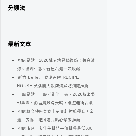
分類法
最新文章
桃園景點｜2026桃園地景藝術節！觀音濱
海、後湖生態、新屋石滬一次收藏
新竹 Buffet｜食譜百匯 RECIPE
HOUSE 芙洛麗大飯店海鮮吃到飽推薦
三峽景點｜三峽老街半日遊，2026藍染夢
幻樂園、彭富貴雞湯米粉，漫遊老街古蹟
桃園藝文特區美食｜晶粵軒烤鴨餐廳，桌
邊片皮鴨三吃與港式點心聚餐推薦
桃園市區｜艾佳牛排館平價排餐最低300