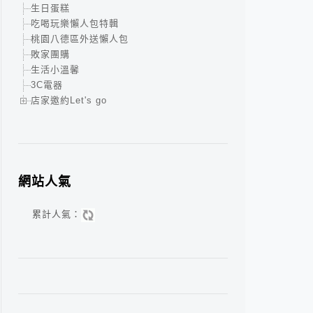
生日蛋糕
吃喝玩樂懶人包特輯
桃園八德區外送懶人包
敗家團購
生活小溫馨
3C電器
店家邀約Let's go
網站人氣
累計人氣：