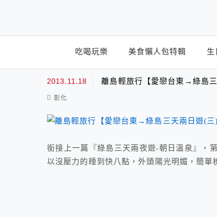
top-menu
吃喝玩樂
美食懶人包特輯
生
離島
2013.11.18
離島輕旅行【愛戀台東→綠島三
彰化
銜接上一篇『綠島三天兩夜遊-朝日溫泉』，第
以沒壓力的睡到快八點，外頭陽光明媚，簡單