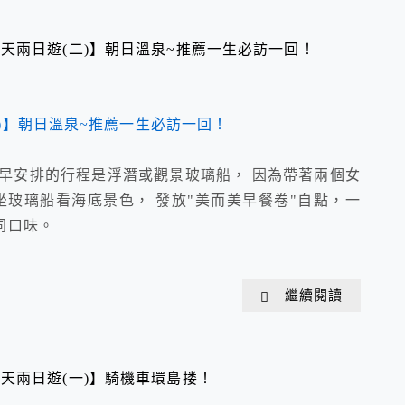
天兩日遊(二)】朝日溫泉~推薦一生必訪一回！
早安排的行程是浮潛或觀景玻璃船， 因為帶著兩個女
玻璃船看海底景色， 發放"美而美早餐卷"自點，一
同口味。
繼續閱讀
天兩日遊(一)】騎機車環島搂！