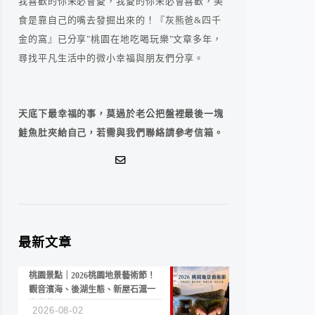
我喜歡的你未必會愛，我愛的你未必會喜歡，美
食是靠自己的嘴去發掘出來的！『灰熊爸&四千
金的窩』已分享"桃園在地吃喝玩樂"文章多年，
尋找平凡生活中的微小幸福與朋友們分享。
天底下最幸福的事，莫過於老公把盤裡最後一塊
鮭魚肚夾給自己，若需與我們聯絡請參考信箱。
最新文章
桃園景點｜2026桃園地景藝術節！
觀音濱海、後湖生態、新屋石滬一
次收藏
2026-08-02