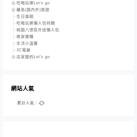
吃喝玩樂Let's go
離島(國內外)旅遊
生日蛋糕
吃喝玩樂懶人包特輯
桃園八德區外送懶人包
敗家團購
生活小溫馨
3C電器
店家邀約Let's go
網站人氣
累計人氣：