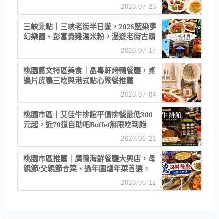
2026-07-26
三峽景點｜三峽老街半日遊，2026藍染夢
幻樂園、彭富貴雞湯米粉，漫遊老街古蹟
2026-07-17
桃園藝文特區美食｜晶粵軒烤鴨餐廳，桌
邊片皮鴨三吃與港式點心聚餐推薦
2026-07-04
桃園市區｜艾佳牛排館平價排餐最低300
元起，近70道自助吧Buffet無限吃到飽
2026-06-21
桃園市區推薦｜廣德海鮮餐廳大興店，母
親節/父親節合菜、過年圍爐年菜首選，
招牌白鯧米粉必點
2026-06-12