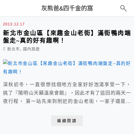
top-menu
灰熊爸&四千金的窩
阿玉蔴粩
2013.12.17
新北市金山區【來趣金山老街】滿街鴨肉端
盤走~真的好有趣啊！
,
新北市
國內旅遊
深秋初冬，一直很想找個地方全家好好泡湯享受一下，
挑了『陽明山天籟溫泉會館』，因此才有了這回的兩天一
夜行程， 第一站先來到附近的金山老街，一家子還是第
一次來這裡， 沒有事先做什麼功課，完全就是隨性的走
走吃吃，基本上去夜市也都這樣。
繼續閱讀