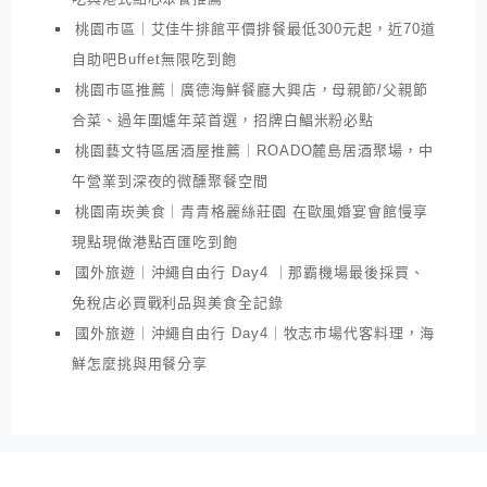
桃園市區｜艾佳牛排館平價排餐最低300元起，近70道
自助吧Buffet無限吃到飽
桃園市區推薦｜廣德海鮮餐廳大興店，母親節/父親節
合菜、過年圍爐年菜首選，招牌白鯧米粉必點
桃園藝文特區居酒屋推薦｜ROADO麓島居酒聚場，中
午營業到深夜的微醺聚餐空間
桃園南崁美食｜青青格麗絲莊園 在歐風婚宴會館慢享
現點現做港點百匯吃到飽
國外旅遊｜沖繩自由行 Day4 ｜那霸機場最後採買、
免稅店必買戰利品與美食全記錄
國外旅遊｜沖繩自由行 Day4｜牧志市場代客料理，海
鮮怎麼挑與用餐分享