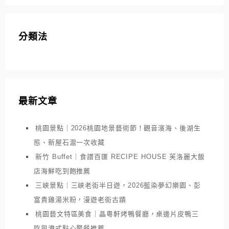
分類法
最新文章
桃園景點｜2026桃園地景藝術節！觀音濱海、後湖生
態、新屋石滬一次收藏
新竹 Buffet｜食譜百匯 RECIPE HOUSE 芙洛麗大飯
店海鮮吃到飽推薦
三峽景點｜三峽老街半日遊，2026藍染夢幻樂園、彭
富貴雞湯米粉，漫遊老街古蹟
桃園藝文特區美食｜晶粵軒烤鴨餐廳，桌邊片皮鴨三
吃與港式點心聚餐推薦