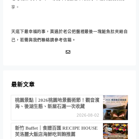
享。
天底下最幸福的事，莫過於老公把盤裡最後一塊鮭魚肚夾給自
己，若需與我們聯絡請參考信箱。
最新文章
桃園景點｜2026桃園地景藝術節！觀音濱
海、後湖生態、新屋石滬一次收藏
2026-08-02
新竹 Buffet｜食譜百匯 RECIPE HOUSE
芙洛麗大飯店海鮮吃到飽推薦