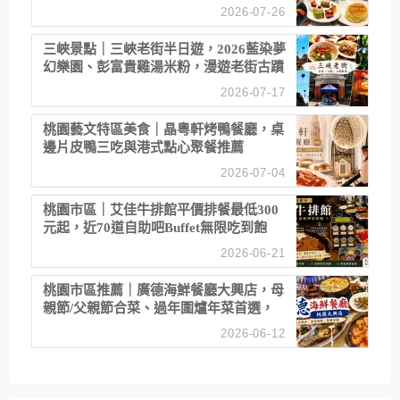
2026-07-26
三峽景點｜三峽老街半日遊，2026藍染夢
幻樂園、彭富貴雞湯米粉，漫遊老街古蹟
2026-07-17
桃園藝文特區美食｜晶粵軒烤鴨餐廳，桌
邊片皮鴨三吃與港式點心聚餐推薦
2026-07-04
桃園市區｜艾佳牛排館平價排餐最低300
元起，近70道自助吧Buffet無限吃到飽
2026-06-21
桃園市區推薦｜廣德海鮮餐廳大興店，母
親節/父親節合菜、過年圍爐年菜首選，
招牌白鯧米粉必點
2026-06-12