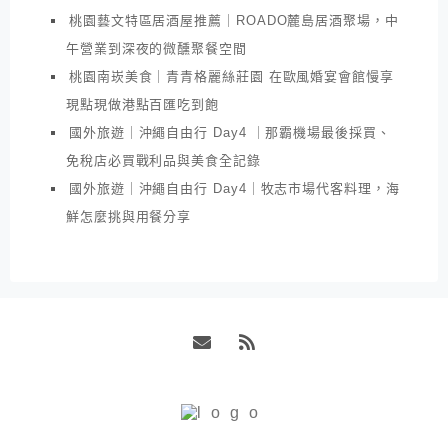
桃園藝文特區居酒屋推薦｜ROADO麓島居酒聚場，中
午營業到深夜的微醺聚餐空間
桃園南崁美食｜青青格麗絲莊園 在歐風婚宴會館慢享
現點現做港點百匯吃到飽
國外旅遊｜沖繩自由行 Day4 ｜那霸機場最後採買、
免稅店必買戰利品與美食全記錄
國外旅遊｜沖繩自由行 Day4｜牧志市場代客料理，海
鮮怎麼挑與用餐分享
Email
RSS