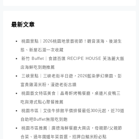
最新文章
桃園景點｜2026桃園地景藝術節！觀音濱海、後湖生
態、新屋石滬一次收藏
新竹 Buffet｜食譜百匯 RECIPE HOUSE 芙洛麗大飯
店海鮮吃到飽推薦
三峽景點｜三峽老街半日遊，2026藍染夢幻樂園、彭
富貴雞湯米粉，漫遊老街古蹟
桃園藝文特區美食｜晶粵軒烤鴨餐廳，桌邊片皮鴨三
吃與港式點心聚餐推薦
桃園市區｜艾佳牛排館平價排餐最低300元起，近70道
自助吧Buffet無限吃到飽
桃園市區推薦｜廣德海鮮餐廳大興店，母親節/父親節
合菜、過年圍爐年菜首選，招牌白鯧米粉必點