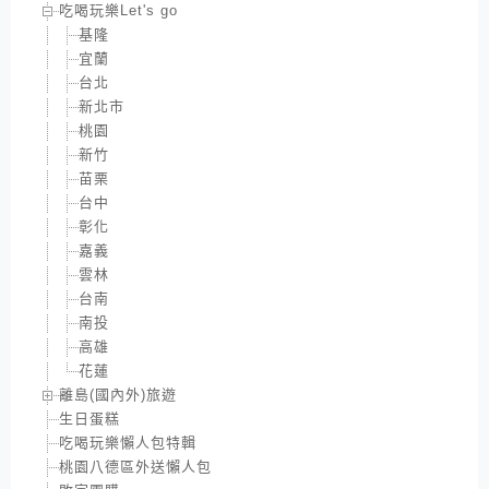
吃喝玩樂Let's go
基隆
宜蘭
台北
新北市
桃園
新竹
苗栗
台中
彰化
嘉義
雲林
台南
南投
高雄
花蓮
離島(國內外)旅遊
生日蛋糕
吃喝玩樂懶人包特輯
桃園八德區外送懶人包