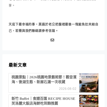
享。
天底下最幸福的事，莫過於老公把盤裡最後一塊鮭魚肚夾給自
己，若需與我們聯絡請參考信箱。
最新文章
桃園景點｜2026桃園地景藝術節！觀音濱
海、後湖生態、新屋石滬一次收藏
2026-08-02
新竹 Buffet｜食譜百匯 RECIPE HOUSE
芙洛麗大飯店海鮮吃到飽推薦