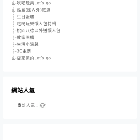
吃喝玩樂Let's go
離島(國內外)旅遊
生日蛋糕
吃喝玩樂懶人包特輯
桃園八德區外送懶人包
敗家團購
生活小溫馨
3C電器
店家邀約Let's go
網站人氣
累計人氣：