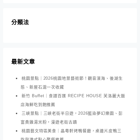
分類法
最新文章
桃園景點｜2026桃園地景藝術節！觀音濱海、後湖生
態、新屋石滬一次收藏
新竹 Buffet｜食譜百匯 RECIPE HOUSE 芙洛麗大飯
店海鮮吃到飽推薦
三峽景點｜三峽老街半日遊，2026藍染夢幻樂園、彭
富貴雞湯米粉，漫遊老街古蹟
桃園藝文特區美食｜晶粵軒烤鴨餐廳，桌邊片皮鴨三
吃與港式點心聚餐推薦