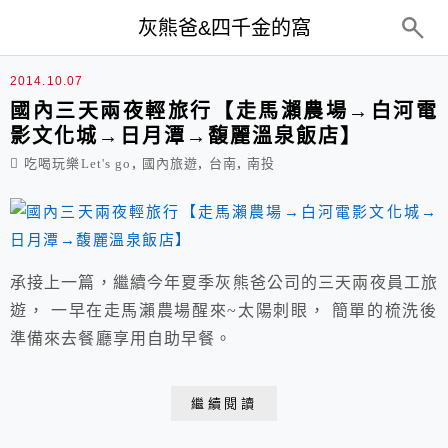
top-menu
灰熊爸&四千金的窩
走馬瀨
2014.10.07
國內三天兩夜輕旅行【走馬瀨農場→白河電
影文化城→日月潭→馥麗溫泉飯店】
,
,
,
吃喝玩樂Let's go
國內旅遊
台南
南投
承接上一篇，繼續今年夏季灰熊爸公司的三天兩夜員工旅
遊， 一早在走馬瀨農場醒來~太陽刺眼， 簡單的梳洗後
準備來去餐廳享用自助早餐。
繼續閱讀