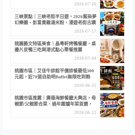
2026-07-26
三峽景點｜三峽老街半日遊，2026藍染夢
幻樂園、彭富貴雞湯米粉，漫遊老街古蹟
2026-07-17
桃園藝文特區美食｜晶粵軒烤鴨餐廳，桌
邊片皮鴨三吃與港式點心聚餐推薦
2026-07-04
桃園市區｜艾佳牛排館平價排餐最低300
元起，近70道自助吧Buffet無限吃到飽
2026-06-21
桃園市區推薦｜廣德海鮮餐廳大興店，母
親節/父親節合菜、過年圍爐年菜首選，
招牌白鯧米粉必點
2026-06-12