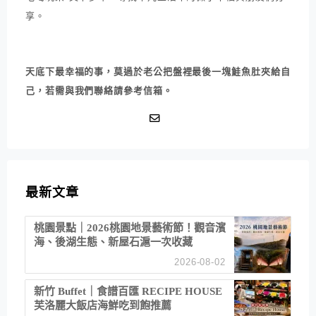
享。
天底下最幸福的事，莫過於老公把盤裡最後一塊鮭魚肚夾給自
己，若需與我們聯絡請參考信箱。
最新文章
桃園景點｜2026桃園地景藝術節！觀音濱
海、後湖生態、新屋石滬一次收藏
2026-08-02
新竹 Buffet｜食譜百匯 RECIPE HOUSE
芙洛麗大飯店海鮮吃到飽推薦