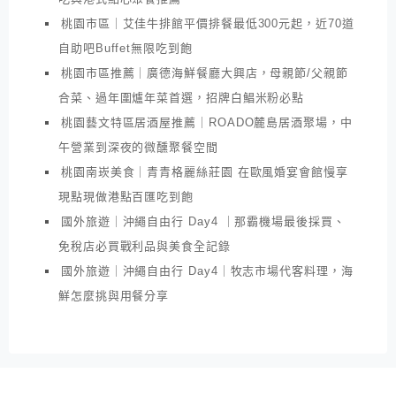
桃園市區｜艾佳牛排館平價排餐最低300元起，近70道
自助吧Buffet無限吃到飽
桃園市區推薦｜廣德海鮮餐廳大興店，母親節/父親節
合菜、過年圍爐年菜首選，招牌白鯧米粉必點
桃園藝文特區居酒屋推薦｜ROADO麓島居酒聚場，中
午營業到深夜的微醺聚餐空間
桃園南崁美食｜青青格麗絲莊園 在歐風婚宴會館慢享
現點現做港點百匯吃到飽
國外旅遊｜沖繩自由行 Day4 ｜那霸機場最後採買、
免稅店必買戰利品與美食全記錄
國外旅遊｜沖繩自由行 Day4｜牧志市場代客料理，海
鮮怎麼挑與用餐分享