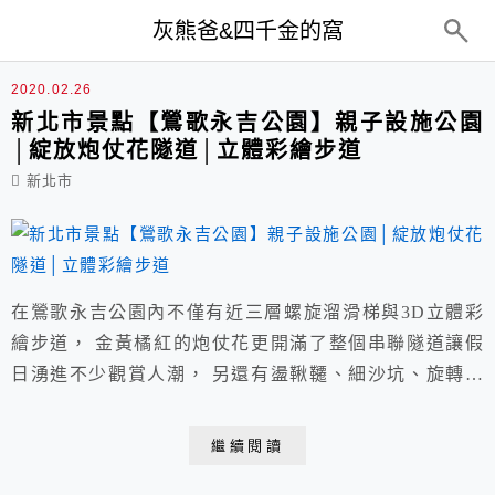
top-menu
灰熊爸&四千金的窩
親子
2020.02.26
新北市景點【鶯歌永吉公園】親子設施公園
│綻放炮仗花隧道│立體彩繪步道
新北市
在鶯歌永吉公園內不僅有近三層螺旋溜滑梯與3D立體彩
繪步道， 金黃橘紅的炮仗花更開滿了整個串聯隧道讓假
日湧進不少觀賞人潮， 另還有盪鞦韆、細沙坑、旋轉盤
等多樣互動設施，是個不收費的親子公園。
繼續閱讀