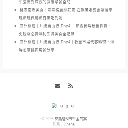
午營業到深夜的微醺聚餐空間
桃園南崁美食｜青青格麗絲莊園 在歐風婚宴會館慢享
現點現做港點百匯吃到飽
國外旅遊｜沖繩自由行 Day4 ｜那霸機場最後採買、
免稅店必買戰利品與美食全記錄
國外旅遊｜沖繩自由行 Day4｜牧志市場代客料理，海
鮮怎麼挑與用餐分享
Email
RSS
© 2026
灰熊爸&四千金的窩
佈景：
Jinsha
.