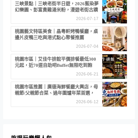
三峽景點｜三峽老街半日遊，2026藍染夢
幻樂園、彭富貴雞湯米粉，漫遊老街古蹟
2026-07-17
桃園藝文特區美食｜晶粵軒烤鴨餐廳，桌
邊片皮鴨三吃與港式點心聚餐推薦
2026-07-04
桃園市區｜艾佳牛排館平價排餐最低300
元起，近70道自助吧Buffet無限吃到飽
2026-06-21
桃園市區推薦｜廣德海鮮餐廳大興店，母
親節/父親節合菜、過年圍爐年菜首選，
招牌白鯧米粉必點
2026-06-12