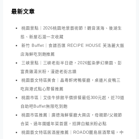
最新文章
桃園景點｜2026桃園地景藝術節！觀音濱海、後湖生
態、新屋石滬一次收藏
新竹 Buffet｜食譜百匯 RECIPE HOUSE 芙洛麗大飯
店海鮮吃到飽推薦
三峽景點｜三峽老街半日遊，2026藍染夢幻樂園、彭
富貴雞湯米粉，漫遊老街古蹟
桃園藝文特區美食｜晶粵軒烤鴨餐廳，桌邊片皮鴨三
吃與港式點心聚餐推薦
桃園市區｜艾佳牛排館平價排餐最低300元起，近70道
自助吧Buffet無限吃到飽
桃園市區推薦｜廣德海鮮餐廳大興店，母親節/父親節
合菜、過年圍爐年菜首選，招牌白鯧米粉必點
桃園藝文特區居酒屋推薦｜ROADO麓島居酒聚場，中