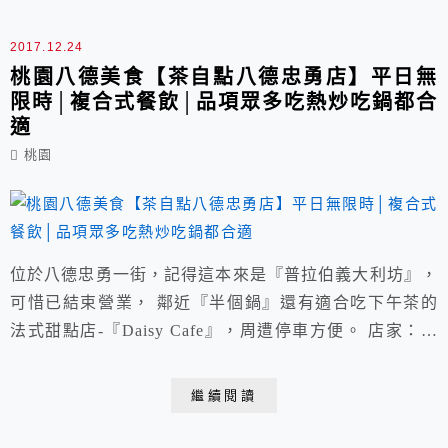
2017.12.24
桃園八德美食【茶自點八德忠勇店】平日無
限時│複合式餐飲│品項眾多吃熱炒吃鍋都合
適
桃園
位於八德忠勇一街，記得這本來是『普拉伯義大利坊』，
可惜已結束營業， 鄰近『半個鍋』還有適合吃下午茶的
法式甜點店-『Daisy Cafe』，周遭停車方便。 店家：茶
自點八德忠勇店 電話：03-377-1768 營業時間：早上
11:30~晚間22:00 ※當月公休日會公告在店家粉絲團 續
繼續閱讀
湯續瓜子/免服務費/提供插座Wi/平日不限時 地址：桃園
八德區忠勇一街31號 (鄰近收費停車場/假日建議訂位以