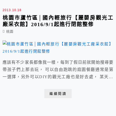
免久候...
2013.10.18
桃園市蘆竹區│國內輕旅行【麗嬰房觀光工
廠采衣館】2016/9/1起進行閉館整修
桃園
應該有不少家長都像我一樣，每到了假日前就開始搜尋要
帶孩子們上那去玩， 可以自由跑跳的庭園餐廳通常是第
一選擇，另外可以DIY的觀光工廠也是好去處， 某天在
團購網看見了麗嬰房觀光工廠采衣館在賣包套卷，選了個
平日出發。
繼續閱讀