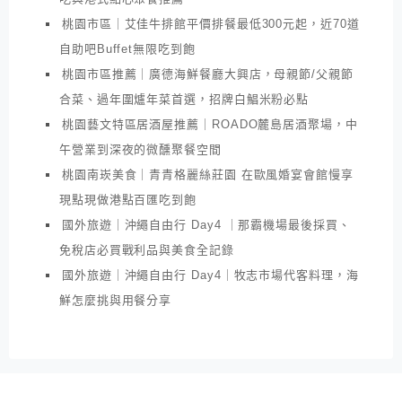
桃園市區｜艾佳牛排館平價排餐最低300元起，近70道
自助吧Buffet無限吃到飽
桃園市區推薦｜廣德海鮮餐廳大興店，母親節/父親節
合菜、過年圍爐年菜首選，招牌白鯧米粉必點
桃園藝文特區居酒屋推薦｜ROADO麓島居酒聚場，中
午營業到深夜的微醺聚餐空間
桃園南崁美食｜青青格麗絲莊園 在歐風婚宴會館慢享
現點現做港點百匯吃到飽
國外旅遊｜沖繩自由行 Day4 ｜那霸機場最後採買、
免稅店必買戰利品與美食全記錄
國外旅遊｜沖繩自由行 Day4｜牧志市場代客料理，海
鮮怎麼挑與用餐分享