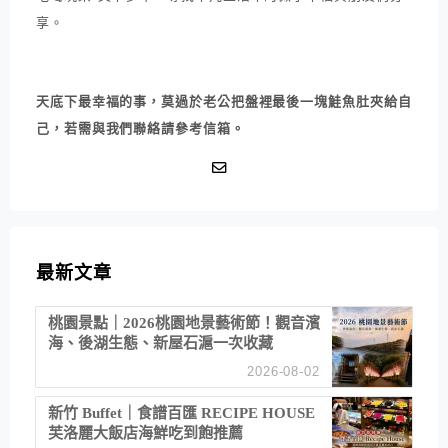
享。
天底下最幸福的事，莫過於老公把盤裡最後一塊鮭魚肚夾給自
己，若需與我們聯絡請參考信箱。
最新文章
桃園景點｜2026桃園地景藝術節！觀音濱
海、後湖生態、新屋石滬一次收藏
2026-08-02
新竹 Buffet｜食譜百匯 RECIPE HOUSE
芙洛麗大飯店海鮮吃到飽推薦