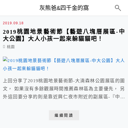
top-menu
灰熊爸&四千金的窩
藝遊八塊厝
2019.09.18
2019桃園地景藝術節【藝遊八塊厝展區-中
大公園】大人小孩一起來躲貓貓吧！
桃園
上回分享了2019桃園地景藝術節-大湳森林公園展區的圖
文， 如果沒有多餘觀展時間推薦森林區為主要優先， 另
外這回要分享的則是靠近興仁夜市附近的副展區-『中大
公園』，路邊停車頗方便。 2019桃園地景藝術節/官方
活動網站請點我 藝遊八塊厝展區-中大公園 活動展期：
繼續閱讀
2019/09/6~9/22 時間：週一到週日10:00~18:00(開放式公