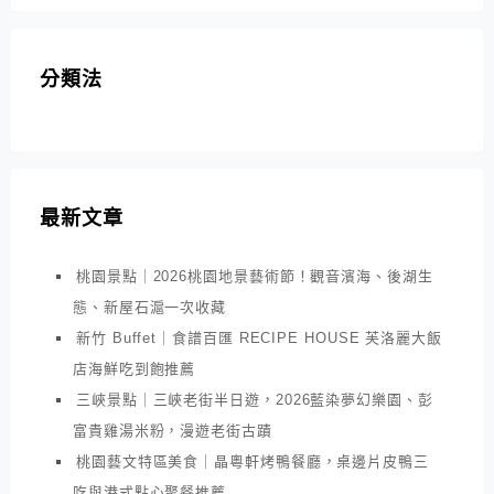
分類法
最新文章
桃園景點｜2026桃園地景藝術節！觀音濱海、後湖生
態、新屋石滬一次收藏
新竹 Buffet｜食譜百匯 RECIPE HOUSE 芙洛麗大飯
店海鮮吃到飽推薦
三峽景點｜三峽老街半日遊，2026藍染夢幻樂園、彭
富貴雞湯米粉，漫遊老街古蹟
桃園藝文特區美食｜晶粵軒烤鴨餐廳，桌邊片皮鴨三
吃與港式點心聚餐推薦