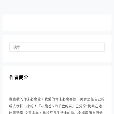
園) 地址：桃園市八德區建德路及興豐路口 詳細...
作者簡介
我喜歡的你未必會愛，我愛的你未必會喜歡，美食是靠自己的
嘴去發掘出來的！『灰熊爸&四千金的窩』已分享"桃園在地
吃喝玩樂"文章多年，尋找平凡生活中的微小幸福與朋友們分