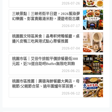
2026-07-26
三峽景點｜三峽老街半日遊，2026藍染夢
幻樂園、彭富貴雞湯米粉，漫遊老街古蹟
2026-07-17
桃園藝文特區美食｜晶粵軒烤鴨餐廳，桌
邊片皮鴨三吃與港式點心聚餐推薦
2026-07-04
桃園市區｜艾佳牛排館平價排餐最低300
元起，近70道自助吧Buffet無限吃到飽
2026-06-21
桃園市區推薦｜廣德海鮮餐廳大興店，母
親節/父親節合菜、過年圍爐年菜首選，
招牌白鯧米粉必點
2026-06-12