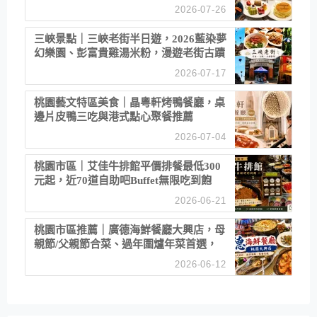
2026-07-26
三峽景點｜三峽老街半日遊，2026藍染夢
幻樂園、彭富貴雞湯米粉，漫遊老街古蹟
2026-07-17
桃園藝文特區美食｜晶粵軒烤鴨餐廳，桌
邊片皮鴨三吃與港式點心聚餐推薦
2026-07-04
桃園市區｜艾佳牛排館平價排餐最低300
元起，近70道自助吧Buffet無限吃到飽
2026-06-21
桃園市區推薦｜廣德海鮮餐廳大興店，母
親節/父親節合菜、過年圍爐年菜首選，
招牌白鯧米粉必點
2026-06-12