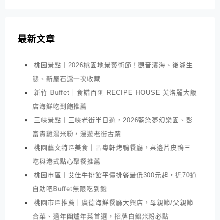
最新文章
桃園景點｜2026桃園地景藝術節！觀音濱海、後湖生
態、新屋石滬一次收藏
新竹 Buffet｜食譜百匯 RECIPE HOUSE 芙洛麗大飯
店海鮮吃到飽推薦
三峽景點｜三峽老街半日遊，2026藍染夢幻樂園、彭
富貴雞湯米粉，漫遊老街古蹟
桃園藝文特區美食｜晶粵軒烤鴨餐廳，桌邊片皮鴨三
吃與港式點心聚餐推薦
桃園市區｜艾佳牛排館平價排餐最低300元起，近70道
自助吧Buffet無限吃到飽
桃園市區推薦｜廣德海鮮餐廳大興店，母親節/父親節
合菜、過年圍爐年菜首選，招牌白鯧米粉必點