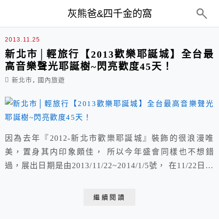
top-menu
灰熊爸&四千金的窩
萬坪公園
2013.11.25
新北市│輕旅行【2013歡樂耶誕城】全台最
高音樂聲光耶誕樹~閃亮歡度45天！
,
新北市
國內旅遊
因為去年『2012-新北市歡樂耶誕城』裝飾的很浪漫唯
美，置身其内印象頗佳， 所以今年盛會同樣也不想錯
過，展出日期是由2013/11/22~2014/1/5號， 在11/22日傍
晚點燈之後，將展開為期45天的歡樂聖誕城系列活動，
週週不同。
繼續閱讀