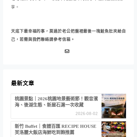
享。
天底下最幸福的事，莫過於老公把盤裡最後一塊鮭魚肚夾給自
己，若需與我們聯絡請參考信箱。
最新文章
桃園景點｜2026桃園地景藝術節！觀音濱
海、後湖生態、新屋石滬一次收藏
2026-08-02
新竹 Buffet｜食譜百匯 RECIPE HOUSE
芙洛麗大飯店海鮮吃到飽推薦