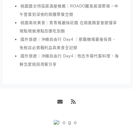
桃園藝文特區居酒屋推薦｜ROADO麓島居酒聚場，中
午營業到深夜的微醺聚餐空間
桃園南崁美食｜青青格麗絲莊園 在歐風婚宴會館慢享
現點現做港點百匯吃到飽
國外旅遊｜沖繩自由行 Day4 ｜那霸機場最後採買、
免稅店必買戰利品與美食全記錄
國外旅遊｜沖繩自由行 Day4｜牧志市場代客料理，海
鮮怎麼挑與用餐分享
Email
RSS