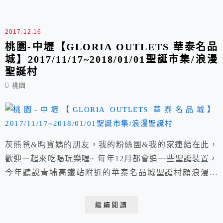
口/...
2017.12.16
桃園-中壢【GLORIA OUTLETS 華泰名品
城】2017/11/17~2018/01/01聖誕市集/浪漫
聖誕村
桃園
灰熊爸&昀寶媽的朋友，我的粉絲團&我的家連結在此，
歡迎一起來吃喝玩樂喔~ 每年12月都會追一些聖誕裝置，
今年聽說青埔高鐵站附近的華泰名品城聖誕村頗浪漫，
挑了一個難得的晴天假日造訪，沒想到卻意外的擠爆了
(附近停車場完全客滿)有傻眼。 停好車後直接跟隨人群
繼續閱讀
漫步走往二期廣場，現在有機場捷運更是增加了交通方便