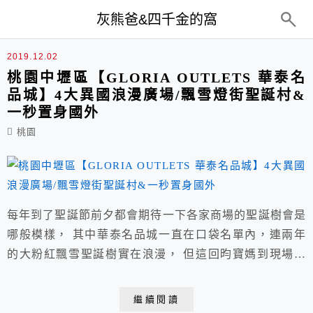
top-menu
灰熊爸&四千金的窩
華泰名品城
2019.12.02
桃園中壢區【GLORIA OUTLETS 華泰名
品城】4大異國浪漫廣場/飄雪燈街聖誕村&
一秒置身國外
桃園
每年到了聖誕節前夕都會期待一下各家商場的聖誕樹會是
哪般模樣， 其中華泰名品城一直在口袋名單內，連兩年
的大粉紅飄雪聖誕樹實在浪漫， 但這回昀寶媽到現場時
才驚覺今年聖誕樹縮小了！不過當作純感受氣氛還是很可
以。 GLORIA OUTLETS 華泰名品城 官方粉絲團請點
繼續閱讀
我/官方網站請點我 營業時間：週日~週四上午10:00~晚