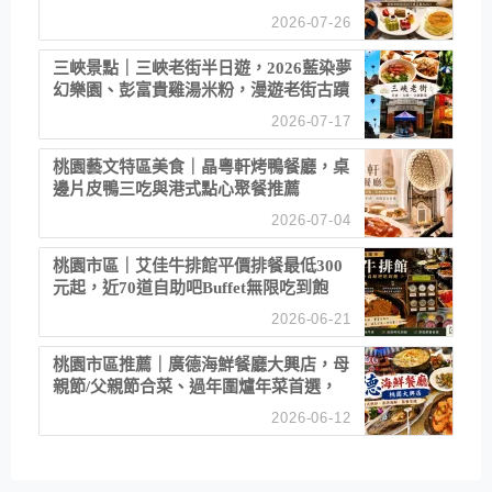
2026-07-26
三峽景點｜三峽老街半日遊，2026藍染夢
幻樂園、彭富貴雞湯米粉，漫遊老街古蹟
2026-07-17
桃園藝文特區美食｜晶粵軒烤鴨餐廳，桌
邊片皮鴨三吃與港式點心聚餐推薦
2026-07-04
桃園市區｜艾佳牛排館平價排餐最低300
元起，近70道自助吧Buffet無限吃到飽
2026-06-21
桃園市區推薦｜廣德海鮮餐廳大興店，母
親節/父親節合菜、過年圍爐年菜首選，
招牌白鯧米粉必點
2026-06-12