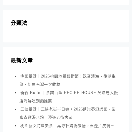
分類法
最新文章
桃園景點｜2026桃園地景藝術節！觀音濱海、後湖生
態、新屋石滬一次收藏
新竹 Buffet｜食譜百匯 RECIPE HOUSE 芙洛麗大飯
店海鮮吃到飽推薦
三峽景點｜三峽老街半日遊，2026藍染夢幻樂園、彭
富貴雞湯米粉，漫遊老街古蹟
桃園藝文特區美食｜晶粵軒烤鴨餐廳，桌邊片皮鴨三