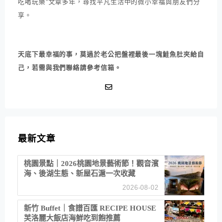
吃喝玩樂"文章多年，尋找平凡生活中的微小幸福與朋友們分
享。
天底下最幸福的事，莫過於老公把盤裡最後一塊鮭魚肚夾給自
己，若需與我們聯絡請參考信箱。
最新文章
桃園景點｜2026桃園地景藝術節！觀音濱
海、後湖生態、新屋石滬一次收藏
2026-08-02
新竹 Buffet｜食譜百匯 RECIPE HOUSE
芙洛麗大飯店海鮮吃到飽推薦