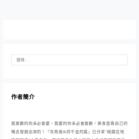
性。 抵達時正巧遇上泡泡雪(飄雪時間為15:00~19:00/每
整點飄雪十分鐘)...
作者簡介
我喜歡的你未必會愛，我愛的你未必會喜歡，美食是靠自己的
嘴去發掘出來的！『灰熊爸&四千金的窩』已分享"桃園在地