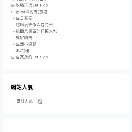
吃喝玩樂Let's go
離島(國內外)旅遊
生日蛋糕
吃喝玩樂懶人包特輯
桃園八德區外送懶人包
敗家團購
生活小溫馨
3C電器
店家邀約Let's go
網站人氣
累計人氣：