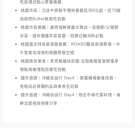
吃與港式點心聚餐推薦
桃園市區｜艾佳牛排館平價排餐最低300元起，近70道
自助吧Buffet無限吃到飽
桃園市區推薦｜廣德海鮮餐廳大興店，母親節/父親節
合菜、過年圍爐年菜首選，招牌白鯧米粉必點
桃園藝文特區居酒屋推薦｜ROADO麓島居酒聚場，中
午營業到深夜的微醺聚餐空間
桃園南崁美食｜青青格麗絲莊園 在歐風婚宴會館慢享
現點現做港點百匯吃到飽
國外旅遊｜沖繩自由行 Day4 ｜那霸機場最後採買、
免稅店必買戰利品與美食全記錄
國外旅遊｜沖繩自由行 Day4｜牧志市場代客料理，海
鮮怎麼挑與用餐分享