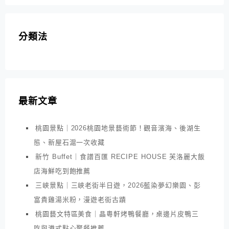
分類法
最新文章
桃園景點｜2026桃園地景藝術節！觀音濱海、後湖生
態、新屋石滬一次收藏
新竹 Buffet｜食譜百匯 RECIPE HOUSE 芙洛麗大飯
店海鮮吃到飽推薦
三峽景點｜三峽老街半日遊，2026藍染夢幻樂園、彭
富貴雞湯米粉，漫遊老街古蹟
桃園藝文特區美食｜晶粵軒烤鴨餐廳，桌邊片皮鴨三
吃與港式點心聚餐推薦