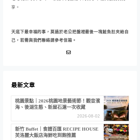
享。
天底下最幸福的事，莫過於老公把盤裡最後一塊鮭魚肚夾給自
己，若需與我們聯絡請參考信箱。
最新文章
桃園景點｜2026桃園地景藝術節！觀音濱
海、後湖生態、新屋石滬一次收藏
2026-08-02
新竹 Buffet｜食譜百匯 RECIPE HOUSE
芙洛麗大飯店海鮮吃到飽推薦