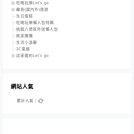
吃喝玩樂Let's go
離島(國內外)旅遊
生日蛋糕
吃喝玩樂懶人包特輯
桃園八德區外送懶人包
敗家團購
生活小溫馨
3C電器
店家邀約Let's go
網站人氣
累計人氣：