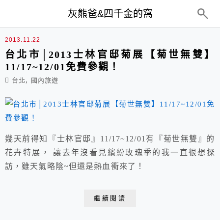
top-menu
灰熊爸&四千金的窩
菊世無雙
2013.11.22
台北市│2013士林官邸菊展【菊世無雙】
11/17~12/01免費參觀！
,
台北
國內旅遊
幾天前得知『士林官邸』11/17~12/01有『菊世無雙』的
花卉特展， 讓去年沒看見繽紛玫瑰季的我一直很想探
訪，雖天氣略陰~但還是熱血衝來了！
繼續閱讀