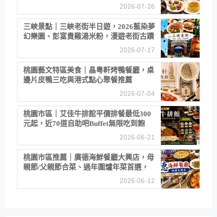
2026-07-26
三峽景點｜三峽老街半日遊，2026藍染夢
幻樂園、彭富貴雞湯米粉，漫遊老街古蹟
2026-07-17
桃園藝文特區美食｜晶粵軒烤鴨餐廳，桌
邊片皮鴨三吃與港式點心聚餐推薦
2026-07-04
桃園市區｜艾佳牛排館平價排餐最低300
元起，近70道自助吧Buffet無限吃到飽
2026-06-21
桃園市區推薦｜廣德海鮮餐廳大興店，母
親節/父親節合菜、過年圍爐年菜首選，
招牌白鯧米粉必點
2026-06-12