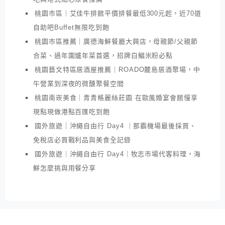
桃園市區｜艾佳牛排館平價排餐最低300元起，近70道
自助吧Buffet無限吃到飽
桃園市區推薦｜廣德海鮮餐廳大興店，母親節/父親節
合菜、過年圍爐年菜首選，招牌白鯧米粉必點
桃園藝文特區居酒屋推薦｜ROADO麓島居酒聚場，中
午營業到深夜的微醺聚餐空間
桃園南崁美食｜青青格麗絲莊園 在歐風婚宴會館慢享
現點現做港點百匯吃到飽
國外旅遊｜沖繩自由行 Day4 ｜那霸機場最後採買、
免稅店必買戰利品與美食全記錄
國外旅遊｜沖繩自由行 Day4｜牧志市場代客料理，海
鮮怎麼挑與用餐分享