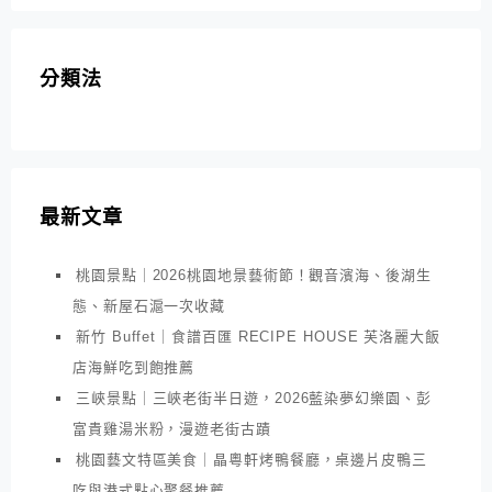
分類法
最新文章
桃園景點｜2026桃園地景藝術節！觀音濱海、後湖生
態、新屋石滬一次收藏
新竹 Buffet｜食譜百匯 RECIPE HOUSE 芙洛麗大飯
店海鮮吃到飽推薦
三峽景點｜三峽老街半日遊，2026藍染夢幻樂園、彭
富貴雞湯米粉，漫遊老街古蹟
桃園藝文特區美食｜晶粵軒烤鴨餐廳，桌邊片皮鴨三
吃與港式點心聚餐推薦