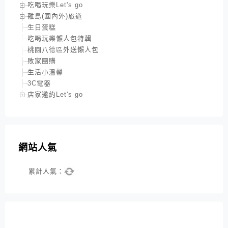
吃喝玩樂Let's go
離島(國內外)旅遊
生日蛋糕
吃喝玩樂懶人包特輯
桃園八德區外送懶人包
敗家團購
生活小溫馨
3C電器
店家邀約Let's go
網站人氣
累計人氣：