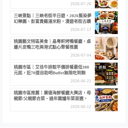
2026-07-26
三峽景點｜三峽老街半日遊，2026藍染夢
幻樂園、彭富貴雞湯米粉，漫遊老街古蹟
2026-07-17
桃園藝文特區美食｜晶粵軒烤鴨餐廳，桌
邊片皮鴨三吃與港式點心聚餐推薦
2026-07-04
桃園市區｜艾佳牛排館平價排餐最低300
元起，近70道自助吧Buffet無限吃到飽
2026-06-21
桃園市區推薦｜廣德海鮮餐廳大興店，母
親節/父親節合菜、過年圍爐年菜首選，
招牌白鯧米粉必點
2026-06-12