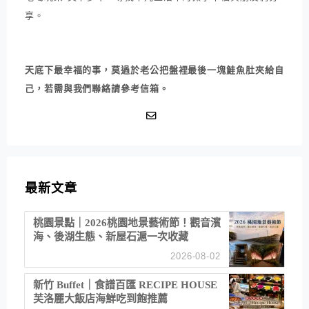
享。
天底下最幸福的事，莫過於老公把盤裡最後一塊鮭魚肚夾給自
己，若需與我們聯絡請參考信箱。
最新文章
桃園景點｜2026桃園地景藝術節！觀音濱
海、後湖生態、新屋石滬一次收藏
2026-08-02
新竹 Buffet｜食譜百匯 RECIPE HOUSE
芙洛麗大飯店海鮮吃到飽推薦