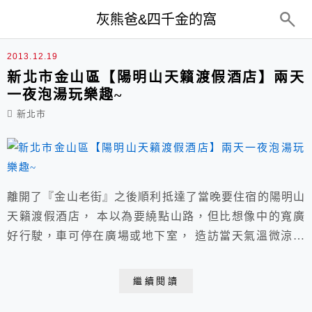
top-menu
灰熊爸&四千金的窩
絢彩廳
2013.12.19
新北市金山區【陽明山天籟渡假酒店】兩天
一夜泡湯玩樂趣~
新北市
離開了『金山老街』之後順利抵達了當晚要住宿的陽明山
天籟渡假酒店， 本以為要繞點山路，但比想像中的寬廣
好行駛，車可停在廣場或地下室， 造訪當天氣溫微涼，
是適合泡溫泉的大好時機，佇立欣賞了一下周邊風景。
繼續閱讀