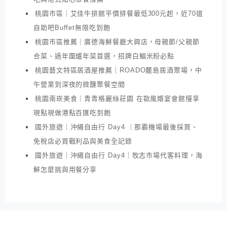
桃園市區｜艾佳牛排館平價排餐最低300元起，近70道
自助吧Buffet無限吃到飽
桃園市區推薦｜廣德海鮮餐廳大興店，母親節/父親節
合菜、過年圍爐年菜首選，招牌白鯧米粉必點
桃園藝文特區居酒屋推薦｜ROADO麓島居酒聚場，中
午營業到深夜的微醺聚餐空間
桃園南崁美食｜青青格麗絲莊園 在歐風婚宴會館慢享
現點現做港點百匯吃到飽
國外旅遊｜沖繩自由行 Day4 ｜那霸機場最後採買、
免稅店必買戰利品與美食全記錄
國外旅遊｜沖繩自由行 Day4｜牧志市場代客料理，海
鮮怎麼挑與用餐分享