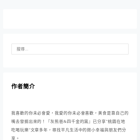
達後口渴難耐，第一家青草茶店此時就是最佳的選...
作者簡介
我喜歡的你未必會愛，我愛的你未必會喜歡，美食是靠自己的
嘴去發掘出來的！『灰熊爸&四千金的窩』已分享"桃園在地
吃喝玩樂"文章多年，尋找平凡生活中的微小幸福與朋友們分
享。