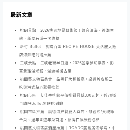
最新文章
桃園景點｜2026桃園地景藝術節！觀音濱海、後湖生
態、新屋石滬一次收藏
新竹 Buffet｜食譜百匯 RECIPE HOUSE 芙洛麗大飯
店海鮮吃到飽推薦
三峽景點｜三峽老街半日遊，2026藍染夢幻樂園、彭
富貴雞湯米粉，漫遊老街古蹟
桃園藝文特區美食｜晶粵軒烤鴨餐廳，桌邊片皮鴨三
吃與港式點心聚餐推薦
桃園市區｜艾佳牛排館平價排餐最低300元起，近70道
自助吧Buffet無限吃到飽
桃園市區推薦｜廣德海鮮餐廳大興店，母親節/父親節
合菜、過年圍爐年菜首選，招牌白鯧米粉必點
桃園藝文特區居酒屋推薦｜ROADO麓島居酒聚場，中