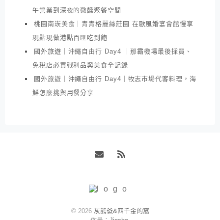
午營業到深夜的微醺聚餐空間
桃園南崁美食｜青青格麗絲莊園 在歐風婚宴會館慢享
現點現做港點百匯吃到飽
國外旅遊｜沖繩自由行 Day4 ｜那霸機場最後採買、
免稅店必買戰利品與美食全記錄
國外旅遊｜沖繩自由行 Day4｜牧志市場代客料理，海
鮮怎麼挑與用餐分享
Email
RSS
© 2026
灰熊爸&四千金的窩