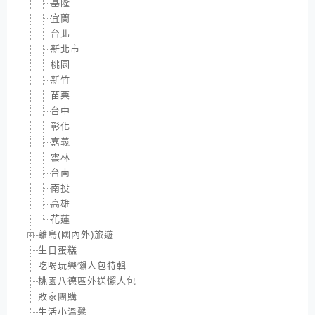
基隆
宜蘭
台北
新北市
桃園
新竹
苗栗
台中
彰化
嘉義
雲林
台南
南投
高雄
花蓮
離島(國內外)旅遊
生日蛋糕
吃喝玩樂懶人包特輯
桃園八德區外送懶人包
敗家團購
生活小溫馨