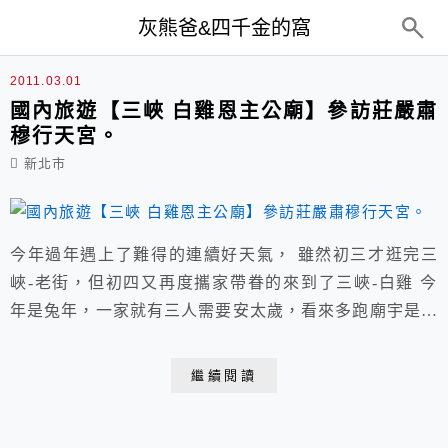
top-menu
灰熊爸&四千金的窩
白雞
2011.03.01
國內旅遊【三峽 白雞恩主公廟】參訪莊嚴肅
穆行天宮。
新北市
今年過年遇上了難得的連續好天氣， 雖然初三才逛完三
峽-老街，但初四又再度攜家帶眷的來到了三峽-白雞 今
年是兔年，一家就有三人需要安太歲，看來多跑廟宇是絕
對正確的選擇~ 天氣絕佳，大家都搶著出來曬太陽， 平
時不到半個小時的山路今天卻硬是塞了一個半小時還到不
繼續閱讀
了， 而鄰近的停車位更是一位難求， 最後車子只能被迫
棄駛在半路山邊，雖然徒步而行運動一下也不錯， 但到