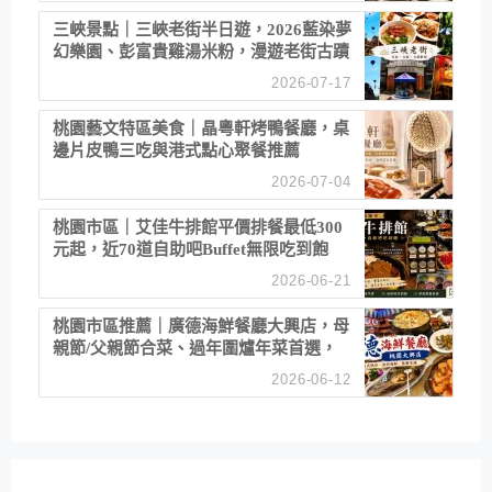
三峽景點｜三峽老街半日遊，2026藍染夢
幻樂園、彭富貴雞湯米粉，漫遊老街古蹟
2026-07-17
桃園藝文特區美食｜晶粵軒烤鴨餐廳，桌
邊片皮鴨三吃與港式點心聚餐推薦
2026-07-04
桃園市區｜艾佳牛排館平價排餐最低300
元起，近70道自助吧Buffet無限吃到飽
2026-06-21
桃園市區推薦｜廣德海鮮餐廳大興店，母
親節/父親節合菜、過年圍爐年菜首選，
招牌白鯧米粉必點
2026-06-12