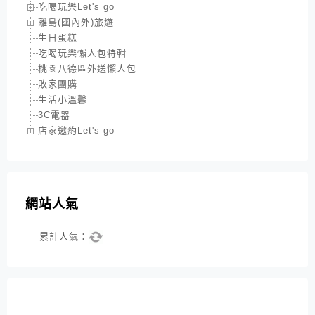
吃喝玩樂Let's go
離島(國內外)旅遊
生日蛋糕
吃喝玩樂懶人包特輯
桃園八德區外送懶人包
敗家團購
生活小溫馨
3C電器
店家邀約Let's go
網站人氣
累計人氣：