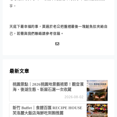
享。
天底下最幸福的事，莫過於老公把盤裡最後一塊鮭魚肚夾給自
己，若需與我們聯絡請參考信箱。
最新文章
桃園景點｜2026桃園地景藝術節！觀音濱
海、後湖生態、新屋石滬一次收藏
2026-08-02
新竹 Buffet｜食譜百匯 RECIPE HOUSE
芙洛麗大飯店海鮮吃到飽推薦