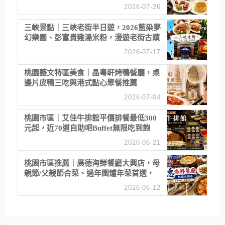
2026-07-26
三峽景點｜三峽老街半日遊，2026藍染夢
幻樂園、彭富貴雞湯米粉，漫遊老街古蹟
2026-07-17
桃園藝文特區美食｜晶粵軒烤鴨餐廳，桌
邊片皮鴨三吃與港式點心聚餐推薦
2026-07-04
桃園市區｜艾佳牛排館平價排餐最低300
元起，近70道自助吧Buffet無限吃到飽
2026-06-21
桃園市區推薦｜廣德海鮮餐廳大興店，母
親節/父親節合菜、過年圍爐年菜首選，
招牌白鯧米粉必點
2026-06-12