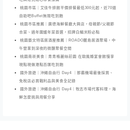
桃園市區｜艾佳牛排館平價排餐最低300元起，近70道
自助吧Buffet無限吃到飽
桃園市區推薦｜廣德海鮮餐廳大興店，母親節/父親節
合菜、過年圍爐年菜首選，招牌白鯧米粉必點
桃園藝文特區居酒屋推薦｜ROADO麓島居酒聚場，中
午營業到深夜的微醺聚餐空間
桃園南崁美食｜青青格麗絲莊園 在歐風婚宴會館慢享
現點現做港點百匯吃到飽
國外旅遊｜沖繩自由行 Day4 ｜那霸機場最後採買、
免稅店必買戰利品與美食全記錄
國外旅遊｜沖繩自由行 Day4｜牧志市場代客料理，海
鮮怎麼挑與用餐分享