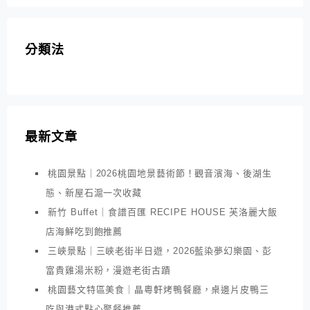
分類法
最新文章
桃園景點｜2026桃園地景藝術節！觀音濱海、後湖生
態、新屋石滬一次收藏
新竹 Buffet｜食譜百匯 RECIPE HOUSE 芙洛麗大飯
店海鮮吃到飽推薦
三峽景點｜三峽老街半日遊，2026藍染夢幻樂園、彭
富貴雞湯米粉，漫遊老街古蹟
桃園藝文特區美食｜晶粵軒烤鴨餐廳，桌邊片皮鴨三
吃與港式點心聚餐推薦